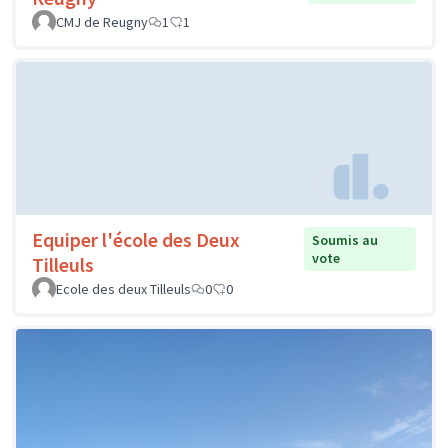
CMJ de Reugny
1
1
Equiper l'école des Deux
Soumis au
vote
Tilleuls
Ecole des deux Tilleuls
0
0