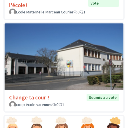
vote
l'école!
Ecole Maternelle Marceau Courier
0
1
Change ta cour !
Soumis au vote
coop école varennes
0
1