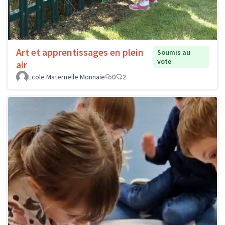
Art et apprentissages en plein
Soumis au
vote
air
Ecole Maternelle Monnaie
0
2