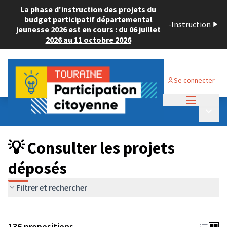
La phase d'instruction des projets du
budget participatif départemental
-
Instruction
jeunesse 2026 est en cours : du 06 juillet
2026 au 11 octobre 2026
Se connecter
Menu princi
Budget Participatif JEUNESSE 2024
/
Menu p
💡 Consulter les projets déposés
💡 Consulter les projets
déposés
Filtrer et rechercher
136 propositions