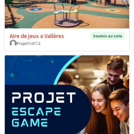
Aire de jeux a Vallères
Soumis au vote
Projet
0
2