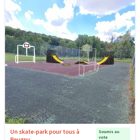
Un skate-park pour tous à
Soumis au
vote
Reugny