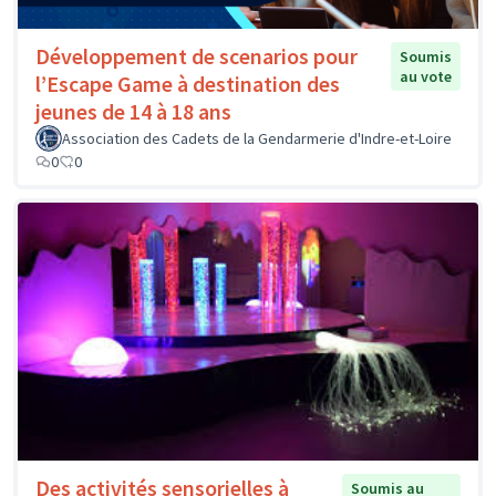
Développement de scenarios pour
Soumis
au vote
l’Escape Game à destination des
jeunes de 14 à 18 ans
Association des Cadets de la Gendarmerie d'Indre-et-Loire
0
0
Des activités sensorielles à
Soumis au