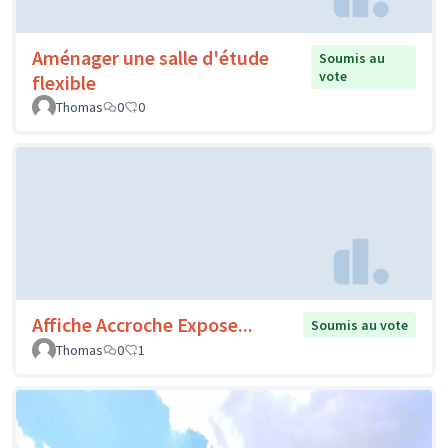
Aménager une salle d'étude
Soumis au
vote
flexible
Thomas
0
0
Affiche Accroche Expose...
Soumis au vote
Thomas
0
1