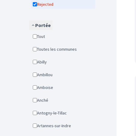
Rejected
Portée
Tout
Toutes les communes
Abilly
Ambillou
Amboise
Anché
Antogny-le-Tillac
Artannes-sur-Indre