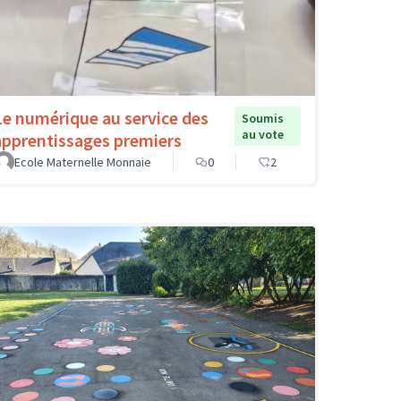
Le numérique au service des
Soumis
au vote
apprentissages premiers
Ecole Maternelle Monnaie
0
2