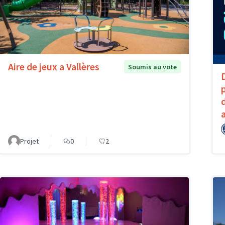
Aire de jeux a Vallères
Soumis au vote
Projet
0
2