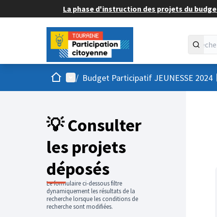
La phase d'instruction des projets du budget
Accueil
Menu principal
/
Budget Participatif JEUNESSE 2024
💡 Consulter
les projets
déposés
Le formulaire ci-dessous filtre
dynamiquement les résultats de la
recherche lorsque les conditions de
recherche sont modifiées.