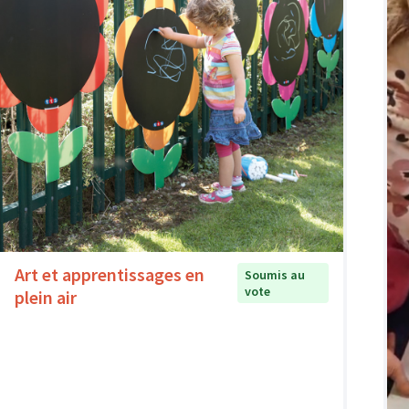
Art et apprentissages en
Soumis au
vote
plein air