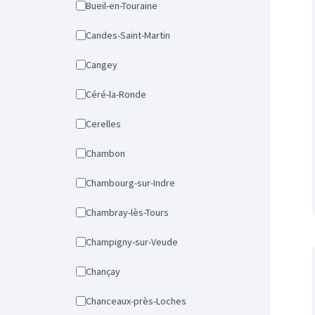
Bueil-en-Touraine
Candes-Saint-Martin
Cangey
Céré-la-Ronde
Cerelles
Chambon
Chambourg-sur-Indre
Chambray-lès-Tours
Champigny-sur-Veude
Chançay
Chanceaux-près-Loches