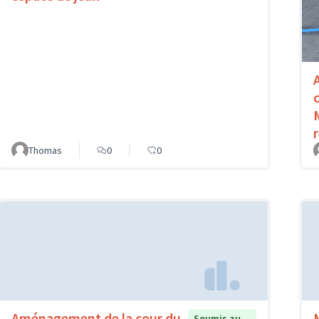
Thomas
0
0
Aménagement de la cour du
Soumis au