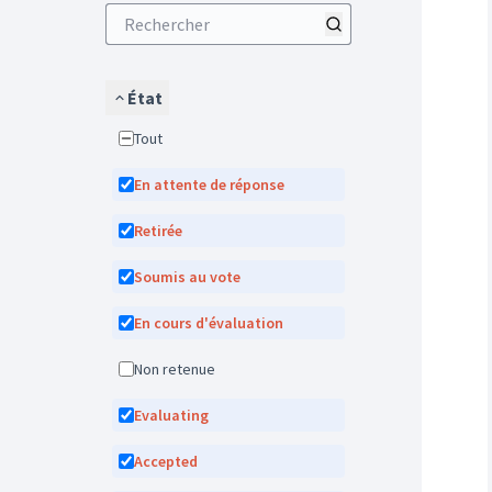
État
Tout
En attente de réponse
Retirée
Soumis au vote
En cours d'évaluation
Non retenue
Evaluating
Accepted