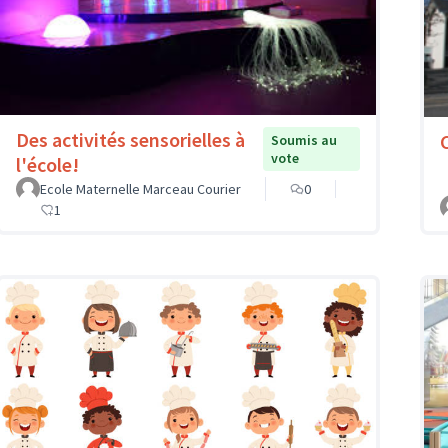
Des activités sensorielles à
Soumis au
vote
l'école!
Ecole Maternelle Marceau Courier
0
1