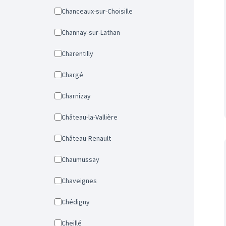
Chanceaux-sur-Choisille
Channay-sur-Lathan
Charentilly
Chargé
Charnizay
Château-la-Vallière
Château-Renault
Chaumussay
Chaveignes
Chédigny
Cheillé