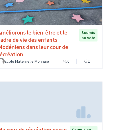
Améliorons le bien-être et le
Soumis
au vote
cadre de vie des enfants
Modéniens dans leur cour de
récréation
Ecole Maternelle Monnaie
0
2
Ma cour de récréation passe
Soumis au