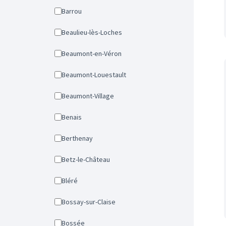
Barrou
Beaulieu-lès-Loches
Beaumont-en-Véron
Beaumont-Louestault
Beaumont-Village
Benais
Berthenay
Betz-le-Château
Bléré
Bossay-sur-Claise
Bossée