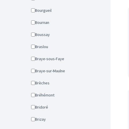
Bourgueil
Bournan
Boussay
Braslou
Braye-sous-Faye
Braye-sur-Maulne
Brèches
Bréhémont
Bridoré
Brizay