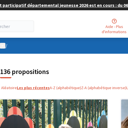
 participatif départemental jeunesse 2026 est en cours : du 06 
Aide - Plus
d'informations
Menu utilisateur
/
136 propositions
Aléatoire
Les plus récentes
A-Z (alphabétique)
Z-A (alphabétique inverse)