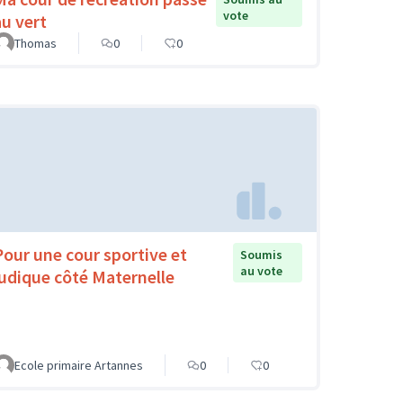
vote
au vert
Thomas
0
0
Pour une cour sportive et
Soumis
au vote
ludique côté Maternelle
Ecole primaire Artannes
0
0