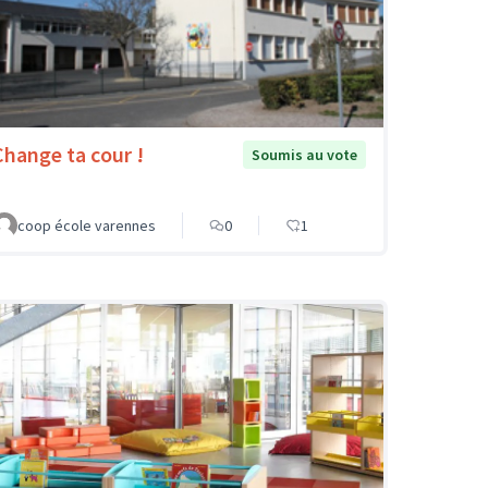
Change ta cour !
Soumis au vote
coop école varennes
0
1