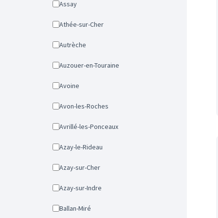
Assay
Athée-sur-Cher
Autrèche
Auzouer-en-Touraine
Avoine
Avon-les-Roches
Avrillé-les-Ponceaux
Azay-le-Rideau
Azay-sur-Cher
Azay-sur-Indre
Ballan-Miré