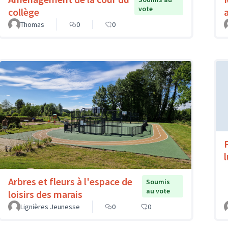
vote
collège
Thomas
0
0
Arbres et fleurs à l'espace de
Soumis
au vote
loisirs des marais
Lignières Jeunesse
0
0