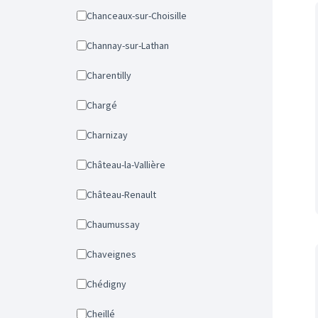
Chanceaux-sur-Choisille
Channay-sur-Lathan
Charentilly
Chargé
Charnizay
Château-la-Vallière
Château-Renault
Chaumussay
Chaveignes
Chédigny
Cheillé