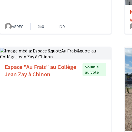
ASDEC
0
0
Espace "Au Frais" au Collège
Soumis
au vote
Jean Zay à Chinon