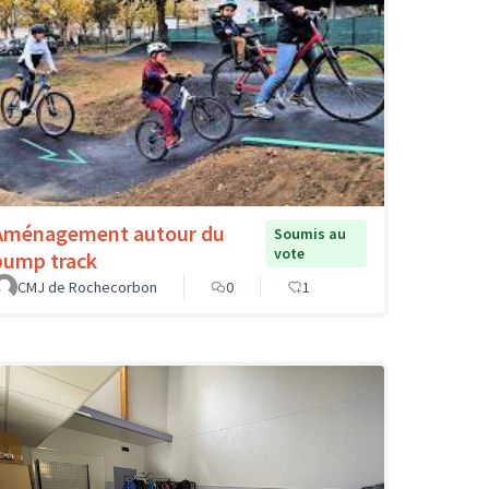
Aménagement autour du
Soumis au
vote
pump track
CMJ de Rochecorbon
0
1