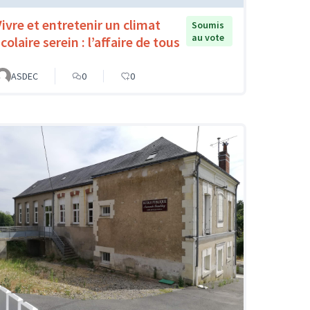
Vivre et entretenir un climat
Soumis
au vote
colaire serein : l’affaire de tous
ASDEC
0
0