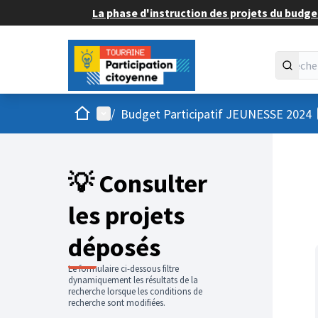
La phase d'instruction des projets du budget
Accueil
Menu principal
/
Budget Participatif JEUNESSE 2024
💡 Consulter
les projets
déposés
Le formulaire ci-dessous filtre
dynamiquement les résultats de la
recherche lorsque les conditions de
recherche sont modifiées.