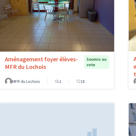
Aménagement foyer élèves-
Soumis au
vote
MFR du Lochois
MFR du Lochois
2
18