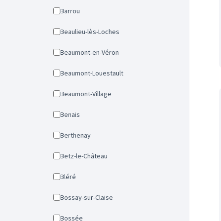
Barrou
Beaulieu-lès-Loches
Beaumont-en-Véron
Beaumont-Louestault
Beaumont-Village
Benais
Berthenay
Betz-le-Château
Bléré
Bossay-sur-Claise
Bossée