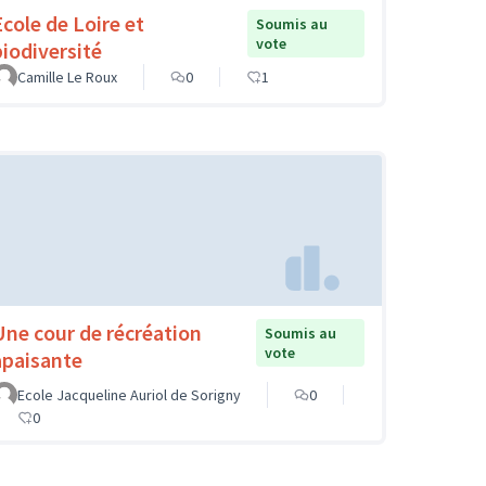
Ecole de Loire et
Soumis au
vote
biodiversité
Camille Le Roux
0
1
Une cour de récréation
Soumis au
vote
apaisante
Ecole Jacqueline Auriol de Sorigny
0
0