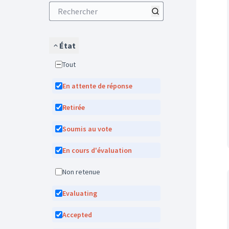
État
Tout
En attente de réponse
Retirée
Soumis au vote
En cours d'évaluation
Non retenue
Evaluating
Accepted