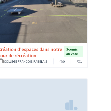
Création d'espaces dans notre
Soumis
au vote
cour de récréation.
COLLEGE FRANCOIS RABELAIS
0
1