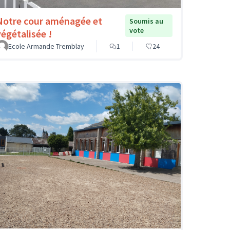
Notre cour aménagée et
Soumis au
vote
végétalisée !
Ecole Armande Tremblay
1
24