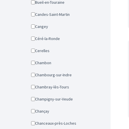
Bueil-en-Touraine
Candes-Saint-Martin
Cangey
Céré-la-Ronde
Cerelles
Chambon
Chambourg-sur-Indre
Chambray-lès-Tours
Champigny-sur-Veude
Chançay
Chanceaux-près-Loches