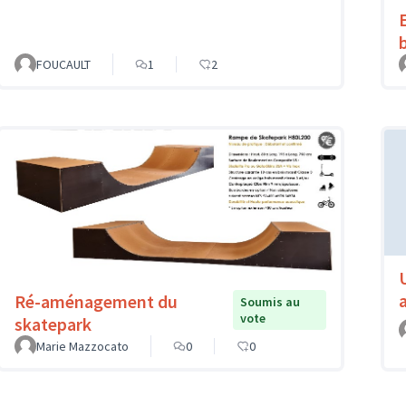
FOUCAULT
1
2
Ré-aménagement du
Soumis au
vote
skatepark
Marie Mazzocato
0
0