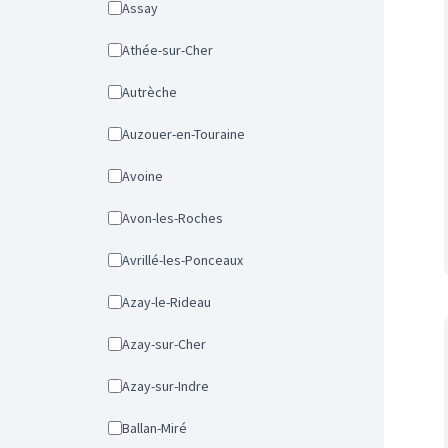
Assay
Athée-sur-Cher
Autrèche
Auzouer-en-Touraine
Avoine
Avon-les-Roches
Avrillé-les-Ponceaux
Azay-le-Rideau
Azay-sur-Cher
Azay-sur-Indre
Ballan-Miré