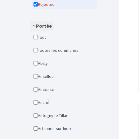
Rejected
Portée
Tout
Toutes les communes
Abilly
Ambillou
Amboise
Anché
Antogny-le-Tillac
Artannes-sur-Indre