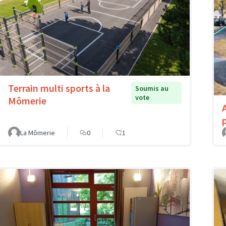
Terrain multi sports à la
Soumis au
vote
Mômerie
La Mômerie
0
1