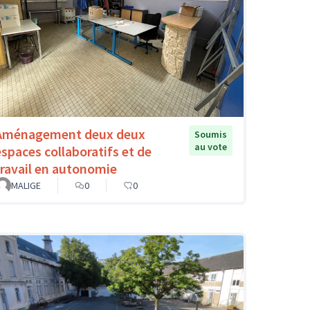
Aménagement deux deux
Soumis
au vote
espaces collaboratifs et de
travail en autonomie
MALIGE
0
0