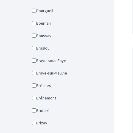
Bourgueil
Bournan
Boussay
Braslou
Braye-sous-Faye
Braye-sur-Maulne
Brèches
Bréhémont
Bridoré
Brizay