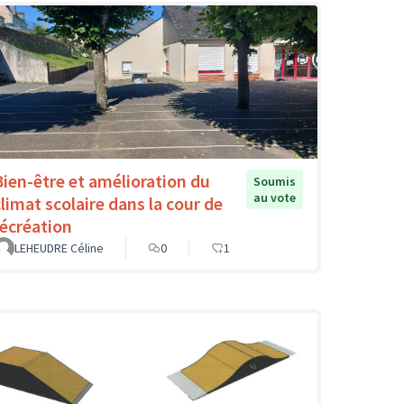
Bien-être et amélioration du
Soumis
au vote
climat scolaire dans la cour de
récréation
LEHEUDRE Céline
0
1