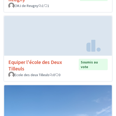
CMJ de Reugny
1
1
Equiper l'école des Deux
Soumis au
vote
Tilleuls
Ecole des deux Tilleuls
0
0