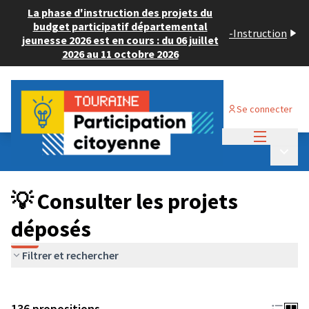
La phase d'instruction des projets du
budget participatif départemental
-
Instruction
jeunesse 2026 est en cours : du 06 juillet
2026 au 11 octobre 2026
Se connecter
Menu princi
Budget Participatif JEUNESSE 2024
/
Menu p
💡 Consulter les projets déposés
💡 Consulter les projets
déposés
Filtrer et rechercher
136 propositions