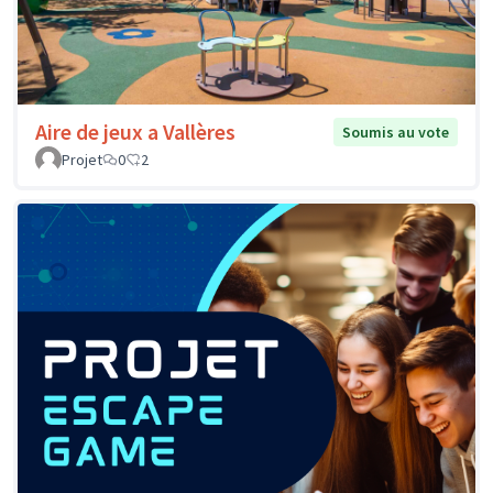
Aire de jeux a Vallères
Soumis au vote
Projet
0
2