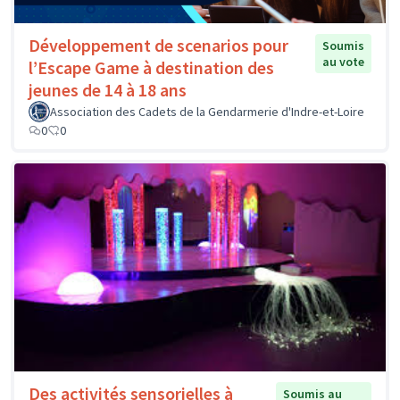
Développement de scenarios pour
Soumis
au vote
l’Escape Game à destination des
jeunes de 14 à 18 ans
Association des Cadets de la Gendarmerie d'Indre-et-Loire
0
0
Des activités sensorielles à
Soumis au