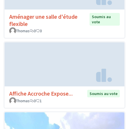
Aménager une salle d'étude
Soumis au
vote
flexible
Thomas
0
0
Affiche Accroche Expose...
Soumis au vote
Thomas
0
1