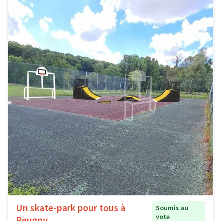
Un skate-park pour tous à
Soumis au
vote
Reugny