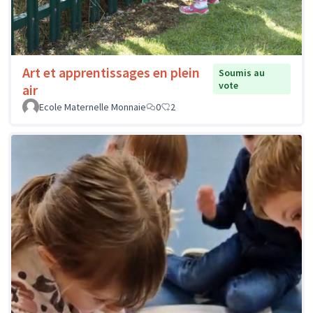
Art et apprentissages en plein
Soumis au
vote
air
Ecole Maternelle Monnaie
0
2