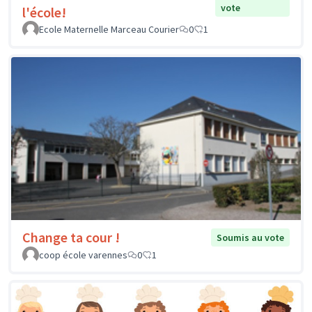
vote
l'école!
Ecole Maternelle Marceau Courier
0
1
Change ta cour !
Soumis au vote
coop école varennes
0
1