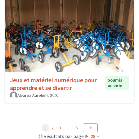
Jeux et matériel numérique pour
Soumis
au vote
apprendre et se divertir
Alvarez Aurélie
0
0
1
2
3
…
6
Résultats par page :
25