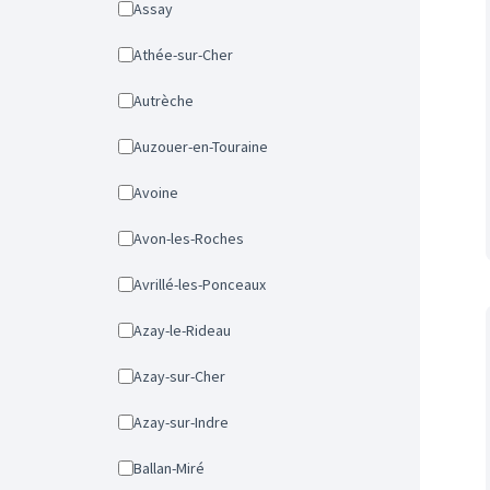
Assay
Athée-sur-Cher
Autrèche
Auzouer-en-Touraine
Avoine
Avon-les-Roches
Avrillé-les-Ponceaux
Azay-le-Rideau
Azay-sur-Cher
Azay-sur-Indre
Ballan-Miré