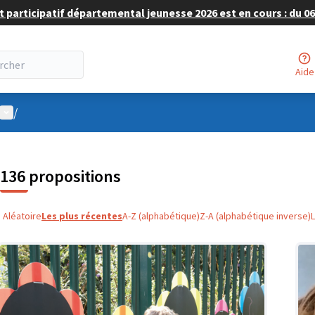
 participatif départemental jeunesse 2026 est en cours : du 06 
Aide
Menu utilisateur
/
136 propositions
Aléatoire
Les plus récentes
A-Z (alphabétique)
Z-A (alphabétique inverse)