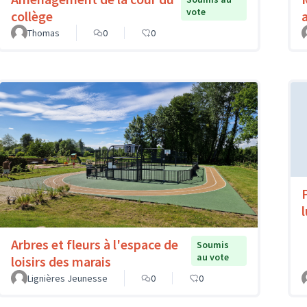
vote
collège
Thomas
0
0
Arbres et fleurs à l'espace de
Soumis
au vote
loisirs des marais
Lignières Jeunesse
0
0