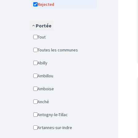
Rejected
Portée
Tout
Toutes les communes
Abilly
Ambillou
Amboise
Anché
Antogny-le-Tillac
Artannes-sur-Indre