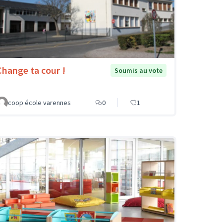
Change ta cour !
Soumis au vote
coop école varennes
0
1