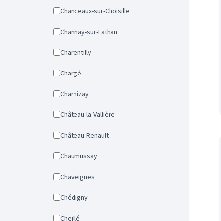
Chanceaux-sur-Choisille
Channay-sur-Lathan
Charentilly
Chargé
Charnizay
Château-la-Vallière
Château-Renault
Chaumussay
Chaveignes
Chédigny
Cheillé