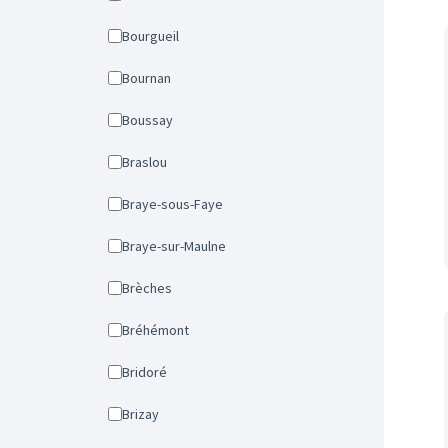
Bourgueil
Bournan
Boussay
Braslou
Braye-sous-Faye
Braye-sur-Maulne
Brèches
Bréhémont
Bridoré
Brizay