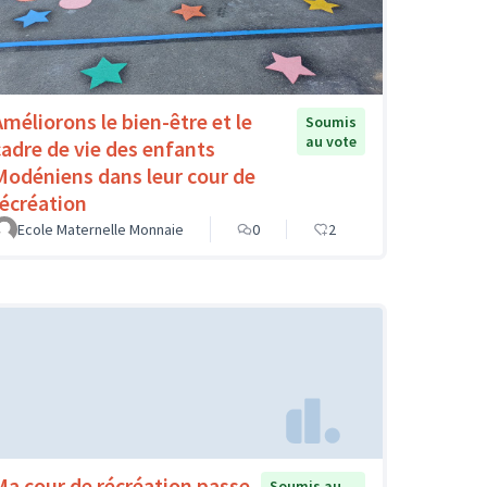
Améliorons le bien-être et le
Soumis
au vote
cadre de vie des enfants
Modéniens dans leur cour de
récréation
Ecole Maternelle Monnaie
0
2
Ma cour de récréation passe
Soumis au