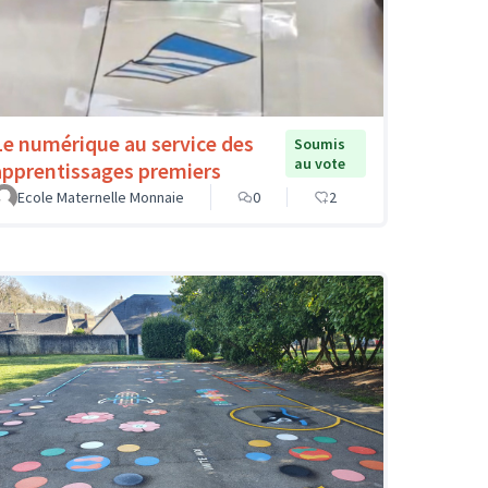
Le numérique au service des
Soumis
au vote
apprentissages premiers
Ecole Maternelle Monnaie
0
2