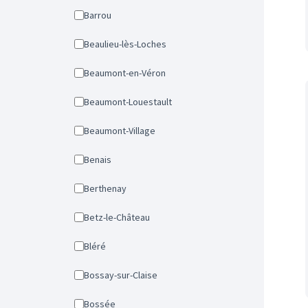
Barrou
Beaulieu-lès-Loches
Beaumont-en-Véron
Beaumont-Louestault
Beaumont-Village
Benais
Berthenay
Betz-le-Château
Bléré
Bossay-sur-Claise
Bossée