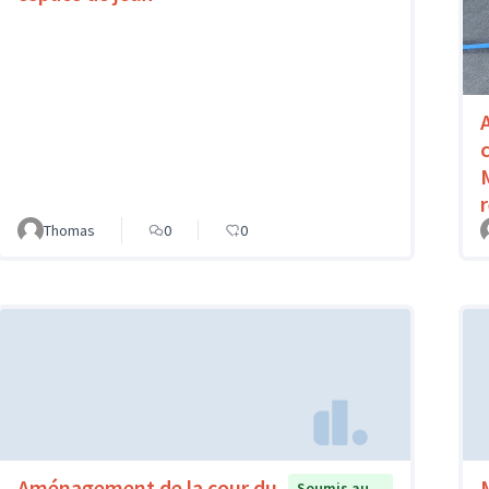
Thomas
0
0
Aménagement de la cour du
Soumis au