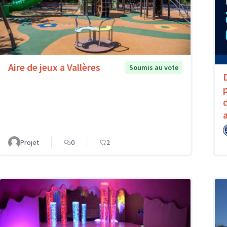
Aire de jeux a Vallères
Soumis au vote
Projet
0
2