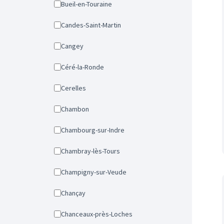
Bueil-en-Touraine
Candes-Saint-Martin
Cangey
Céré-la-Ronde
Cerelles
Chambon
Chambourg-sur-Indre
Chambray-lès-Tours
Champigny-sur-Veude
Chançay
Chanceaux-près-Loches