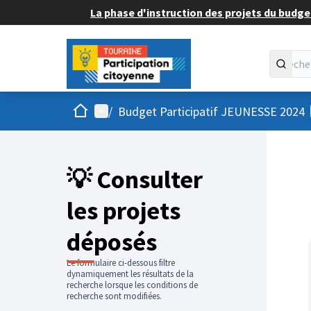
La phase d'instruction des projets du budget
Accueil
Menu principal
/
Budget Participatif JEUNESSE 2024
💡 Consulter
les projets
déposés
Le formulaire ci-dessous filtre
dynamiquement les résultats de la
recherche lorsque les conditions de
recherche sont modifiées.