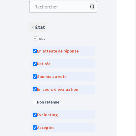
État
Tout
En attente de réponse
Retirée
Soumis au vote
En cours d'évaluation
Non retenue
Evaluating
Accepted