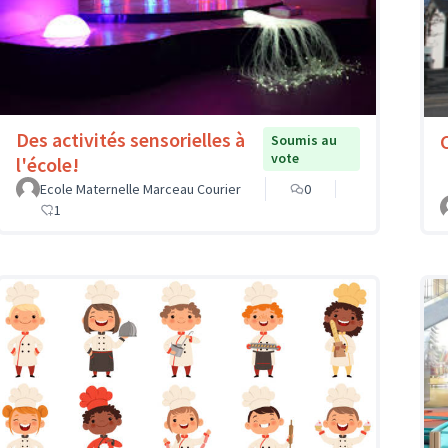
Des activités sensorielles à
Soumis au
vote
l'école!
Ecole Maternelle Marceau Courier
0
1