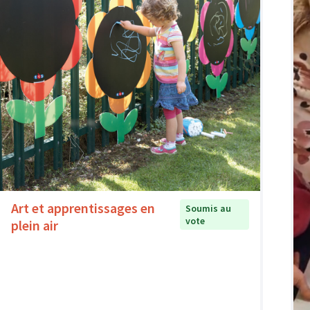
Art et apprentissages en
Soumis au
vote
plein air