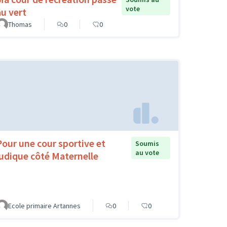
vote
au vert
Thomas
0
0
Pour une cour sportive et
Soumis
au vote
ludique côté Maternelle
Ecole primaire Artannes
0
0