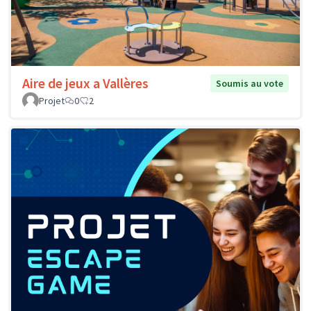
Aire de jeux a Vallères
Soumis au vote
Projet
0
2