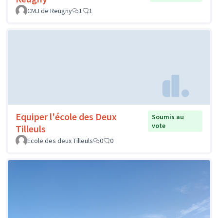
CMJ de Reugny
1
1
Equiper l'école des Deux
Soumis au
vote
Tilleuls
Ecole des deux Tilleuls
0
0