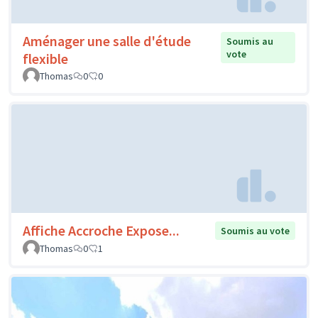
Aménager une salle d'étude
Soumis au
vote
flexible
Thomas
0
0
Affiche Accroche Expose...
Soumis au vote
Thomas
0
1