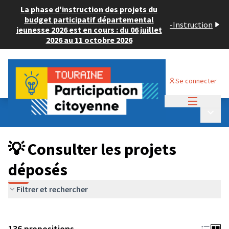
La phase d'instruction des projets du
budget participatif départemental
-
Instruction
jeunesse 2026 est en cours : du 06 juillet
2026 au 11 octobre 2026
Se connecter
Menu princi
Budget Participatif JEUNESSE 2024
/
Menu p
💡 Consulter les projets déposés
💡 Consulter les projets
déposés
Filtrer et rechercher
136 propositions