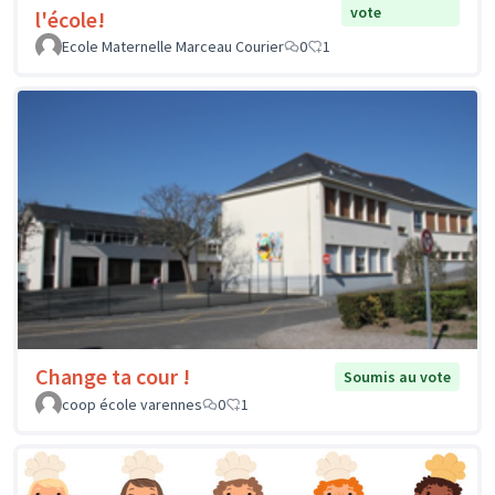
vote
l'école!
Ecole Maternelle Marceau Courier
0
1
Change ta cour !
Soumis au vote
coop école varennes
0
1