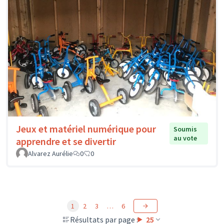
Jeux et matériel numérique pour
Soumis
au vote
apprendre et se divertir
Alvarez Aurélie
0
0
1
2
3
…
6
Résultats par page :
25