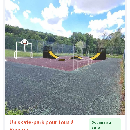
Un skate-park pour tous à
Soumis au
vote
Reugny