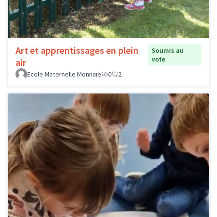
Art et apprentissages en plein
Soumis au
vote
air
Ecole Maternelle Monnaie
0
2