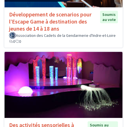
Développement de scenarios pour
Soumis
au vote
l’Escape Game à destination des
jeunes de 14 à 18 ans
Association des Cadets de la Gendarmerie d'Indre-et-Loire
0
0
Des activités sensorielles à
Soumis au