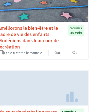
Améliorons le bien-être et le
Soumis
au vote
cadre de vie des enfants
Modéniens dans leur cour de
récréation
Ecole Maternelle Monnaie
0
2
Ma cour de récréation passe
Soumis au