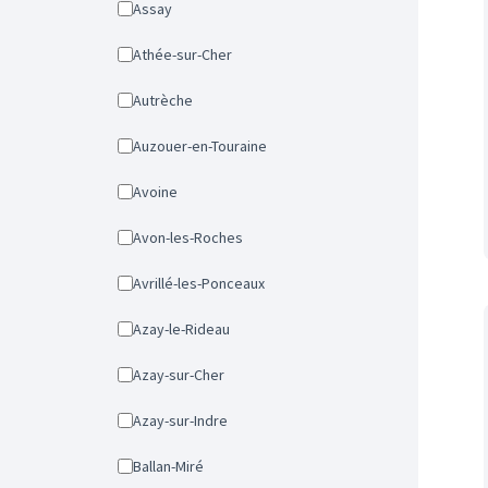
Assay
Athée-sur-Cher
Autrèche
Auzouer-en-Touraine
Avoine
Avon-les-Roches
Avrillé-les-Ponceaux
Azay-le-Rideau
Azay-sur-Cher
Azay-sur-Indre
Ballan-Miré