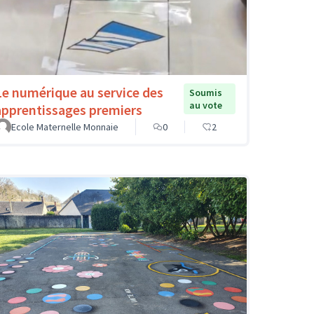
Le numérique au service des
Soumis
au vote
apprentissages premiers
Ecole Maternelle Monnaie
0
2