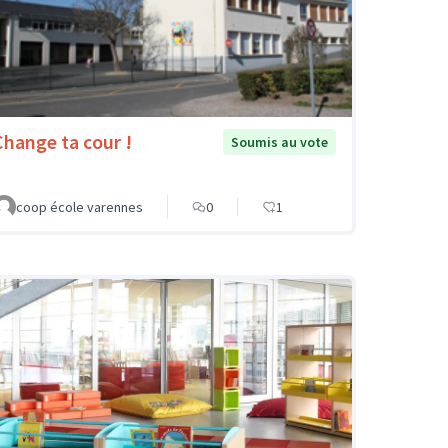
Change ta cour !
Soumis au vote
coop école varennes
0
1