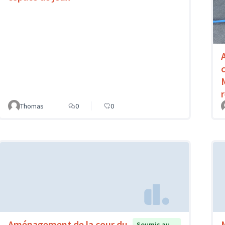
Thomas
0
0
Aménagement de la cour du
Soumis au