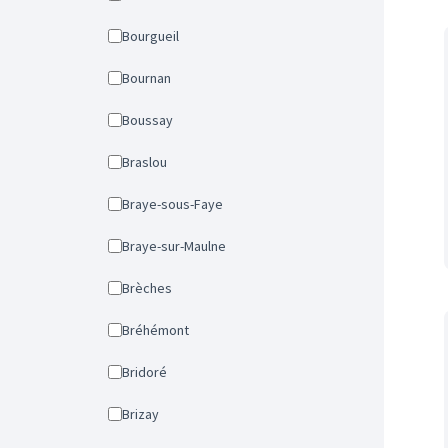
Bourgueil
Bournan
Boussay
Braslou
Braye-sous-Faye
Braye-sur-Maulne
Brèches
Bréhémont
Bridoré
Brizay