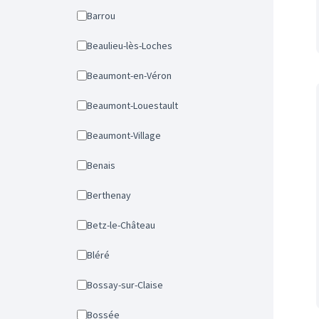
Barrou
Beaulieu-lès-Loches
Beaumont-en-Véron
Beaumont-Louestault
Beaumont-Village
Benais
Berthenay
Betz-le-Château
Bléré
Bossay-sur-Claise
Bossée