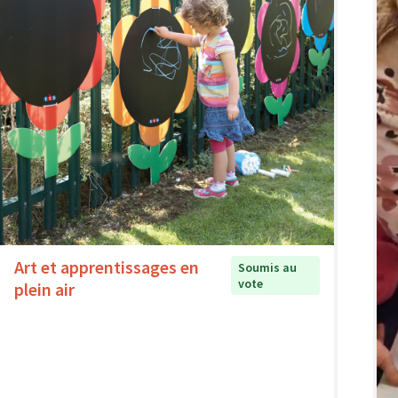
Art et apprentissages en
Soumis au
vote
plein air