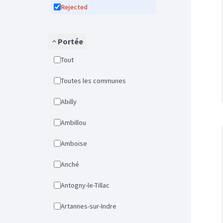
Rejected
Portée
Tout
Toutes les communes
Abilly
Ambillou
Amboise
Anché
Antogny-le-Tillac
Artannes-sur-Indre