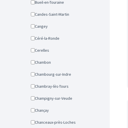
Bueil-en-Touraine
Candes-Saint-Martin
Cangey
Céré-la-Ronde
Cerelles
Chambon
Chambourg-sur-Indre
Chambray-lès-Tours
Champigny-sur-Veude
Chançay
Chanceaux-près-Loches