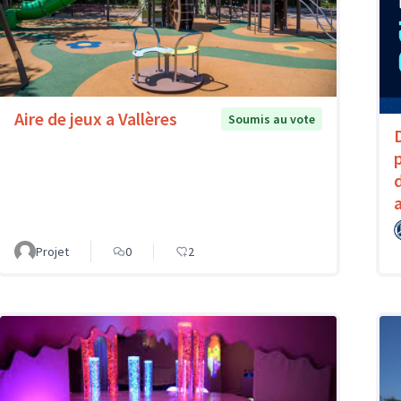
Aire de jeux a Vallères
Soumis au vote
Projet
0
2