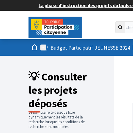
La phase d'instruction des projets du budget
Accueil
Menu principal
/
Budget Participatif JEUNESSE 2024
💡 Consulter
les projets
déposés
Le formulaire ci-dessous filtre
dynamiquement les résultats de la
recherche lorsque les conditions de
recherche sont modifiées.