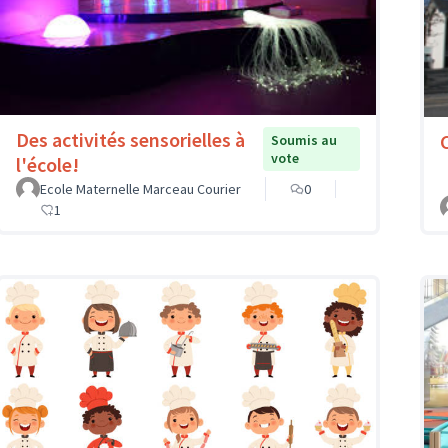
Des activités sensorielles à
Soumis au
vote
l'école!
Ecole Maternelle Marceau Courier
0
1