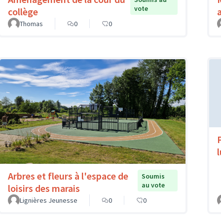
vote
collège
Thomas
0
0
Arbres et fleurs à l'espace de
Soumis
au vote
loisirs des marais
Lignières Jeunesse
0
0