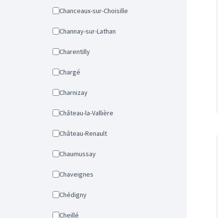
Chanceaux-sur-Choisille
Channay-sur-Lathan
Charentilly
Chargé
Charnizay
Château-la-Vallière
Château-Renault
Chaumussay
Chaveignes
Chédigny
Cheillé