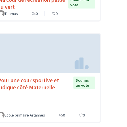
vote
au vert
Thomas
0
0
Pour une cour sportive et
Soumis
au vote
ludique côté Maternelle
Ecole primaire Artannes
0
0