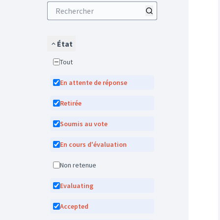
État
Tout
En attente de réponse
Retirée
Soumis au vote
En cours d'évaluation
Non retenue
Evaluating
Accepted