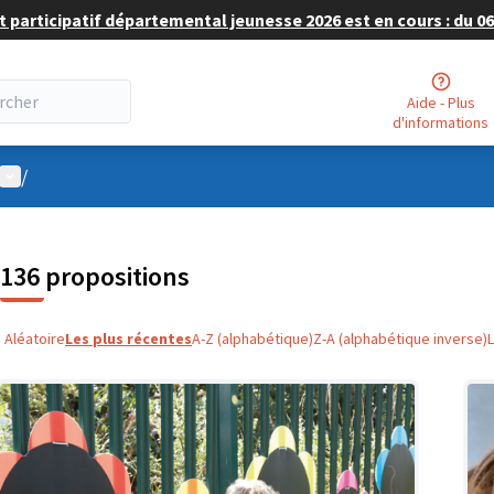
 participatif départemental jeunesse 2026 est en cours : du 06 
Aide - Plus
d'informations
Menu utilisateur
/
136 propositions
Aléatoire
Les plus récentes
A-Z (alphabétique)
Z-A (alphabétique inverse)