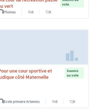
vote
au vert
Thomas
0
0
Pour une cour sportive et
Soumis
au vote
ludique côté Maternelle
Ecole primaire Artannes
0
0