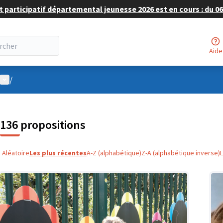
 participatif départemental jeunesse 2026 est en cours : du 06 
Aide
Menu utilisateur
/
136 propositions
Aléatoire
Les plus récentes
A-Z (alphabétique)
Z-A (alphabétique inverse)