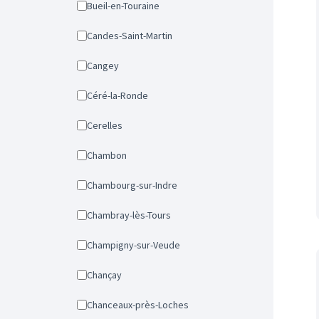
Bueil-en-Touraine
Candes-Saint-Martin
Cangey
Céré-la-Ronde
Cerelles
Chambon
Chambourg-sur-Indre
Chambray-lès-Tours
Champigny-sur-Veude
Chançay
Chanceaux-près-Loches