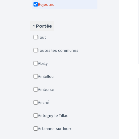
Rejected
Portée
Tout
Toutes les communes
Abilly
Ambillou
Amboise
Anché
Antogny-le-Tillac
Artannes-sur-Indre