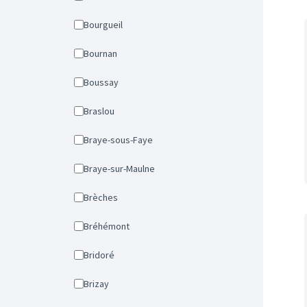
Bourgueil
Bournan
Boussay
Braslou
Braye-sous-Faye
Braye-sur-Maulne
Brèches
Bréhémont
Bridoré
Brizay