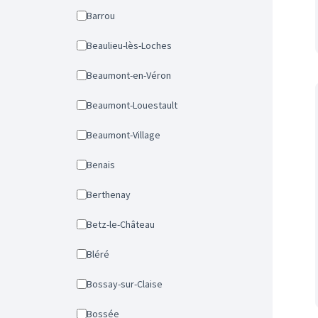
Barrou
Beaulieu-lès-Loches
Beaumont-en-Véron
Beaumont-Louestault
Beaumont-Village
Benais
Berthenay
Betz-le-Château
Bléré
Bossay-sur-Claise
Bossée