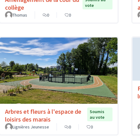
vote
collège
Thomas
0
0
Arbres et fleurs à l'espace de
Soumis
au vote
loisirs des marais
Lignières Jeunesse
0
0