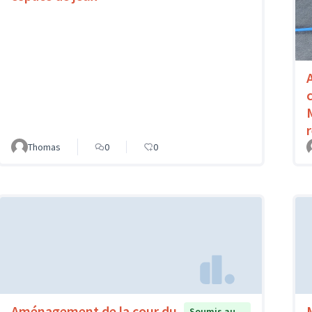
Thomas
0
0
Aménagement de la cour du
Soumis au