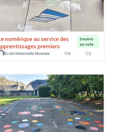
Le numérique au service des
Soumis
au vote
apprentissages premiers
Ecole Maternelle Monnaie
0
2