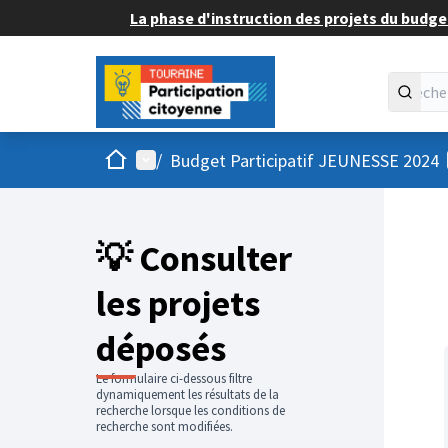
La phase d'instruction des projets du budget
Accueil
Menu principal
/
Budget Participatif JEUNESSE 2024
💡 Consulter
les projets
déposés
Le formulaire ci-dessous filtre
dynamiquement les résultats de la
recherche lorsque les conditions de
recherche sont modifiées.