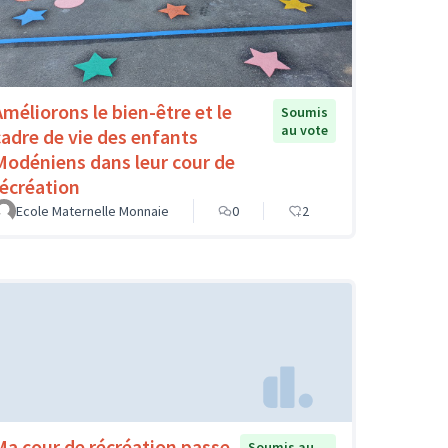
Améliorons le bien-être et le
Soumis
au vote
cadre de vie des enfants
Modéniens dans leur cour de
récréation
Ecole Maternelle Monnaie
0
2
Ma cour de récréation passe
Soumis au