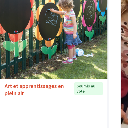
Art et apprentissages en
Soumis au
vote
plein air