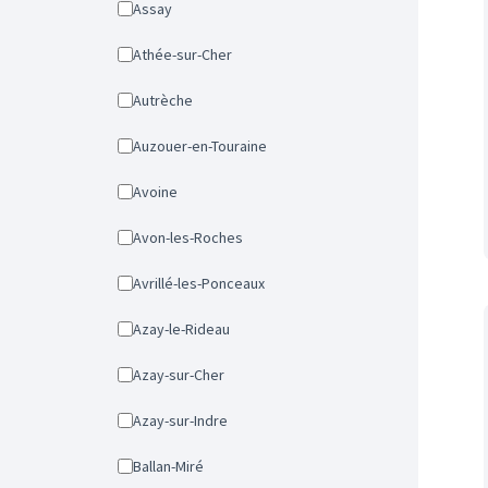
Assay
Athée-sur-Cher
Autrèche
Auzouer-en-Touraine
Avoine
Avon-les-Roches
Avrillé-les-Ponceaux
Azay-le-Rideau
Azay-sur-Cher
Azay-sur-Indre
Ballan-Miré