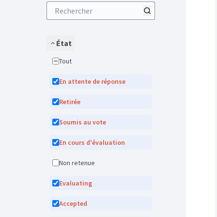
État
Tout
En attente de réponse
Retirée
Soumis au vote
En cours d'évaluation
Non retenue
Evaluating
Accepted