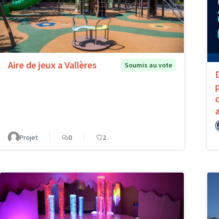
Aire de jeux a Vallères
Soumis au vote
Projet
0
2