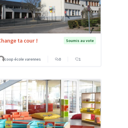
Change ta cour !
Soumis au vote
coop école varennes
0
1