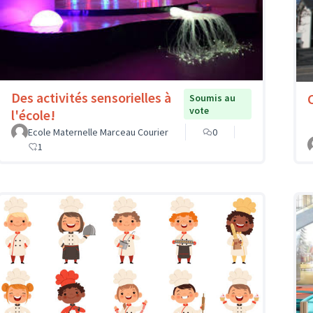
Des activités sensorielles à
Soumis au
vote
l'école!
Ecole Maternelle Marceau Courier
0
1