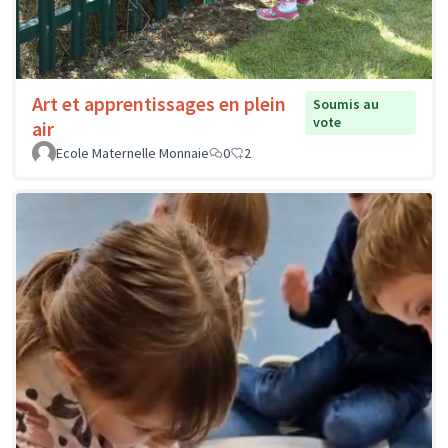
Art et apprentissages en plein
Soumis au
vote
air
Ecole Maternelle Monnaie
0
2