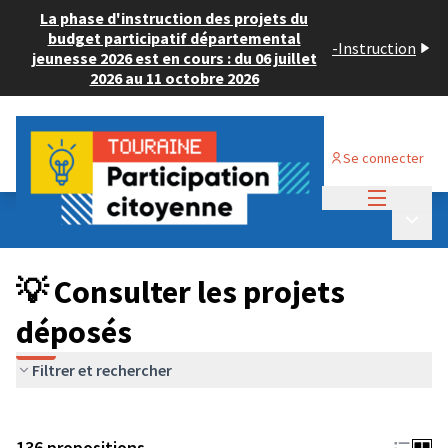
La phase d'instruction des projets du
budget participatif départemental
-
Instruction
jeunesse 2026 est en cours : du 06 juillet
2026 au 11 octobre 2026
Se connecter
Menu princi
Budget Participatif JEUNESSE 2024
/
Menu p
💡 Consulter les projets déposés
💡 Consulter les projets
déposés
Filtrer et rechercher
136 propositions