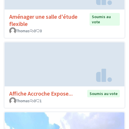
Aménager une salle d'étude
Soumis au
vote
flexible
Thomas
0
0
Affiche Accroche Expose...
Soumis au vote
Thomas
0
1