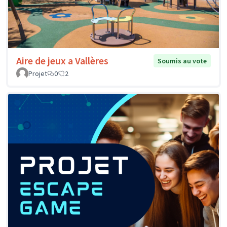
Aire de jeux a Vallères
Soumis au vote
Projet
0
2