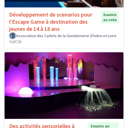
Développement de scenarios pour
Soumis
au vote
l’Escape Game à destination des
jeunes de 14 à 18 ans
Association des Cadets de la Gendarmerie d'Indre-et-Loire
0
0
Des activités sensorielles à
Soumis au