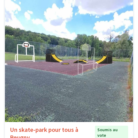
Un skate-park pour tous à
Soumis au
vote
Reugny