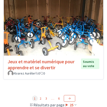
Jeux et matériel numérique pour
Soumis
au vote
apprendre et se divertir
Alvarez Aurélie
0
0
1
2
3
…
6
Résultats par page :
25