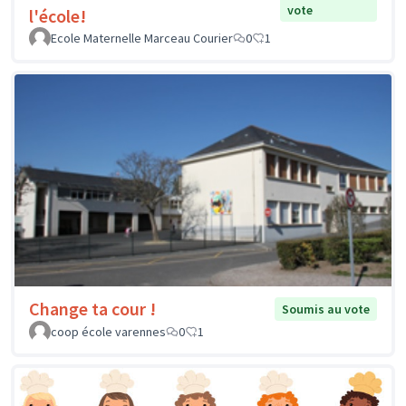
vote
l'école!
Ecole Maternelle Marceau Courier
0
1
Change ta cour !
Soumis au vote
coop école varennes
0
1