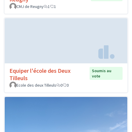
CMJ de Reugny
1
1
Equiper l'école des Deux
Soumis au
vote
Tilleuls
Ecole des deux Tilleuls
0
0