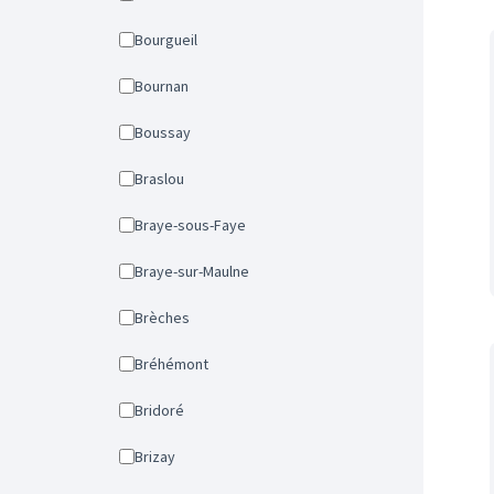
Bourgueil
Bournan
Boussay
Braslou
Braye-sous-Faye
Braye-sur-Maulne
Brèches
Bréhémont
Bridoré
Brizay