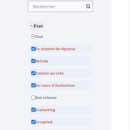
État
Tout
En attente de réponse
Retirée
Soumis au vote
En cours d'évaluation
Non retenue
Evaluating
Accepted