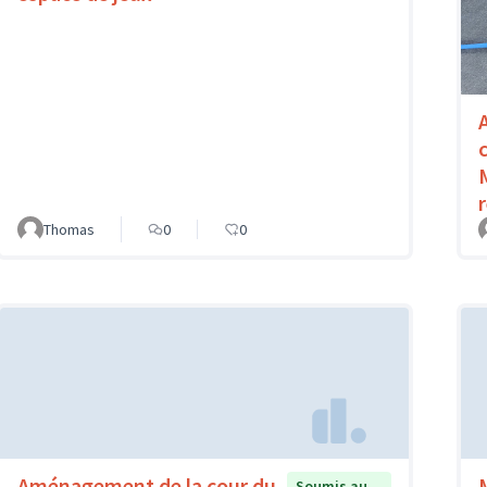
Thomas
0
0
Aménagement de la cour du
Soumis au