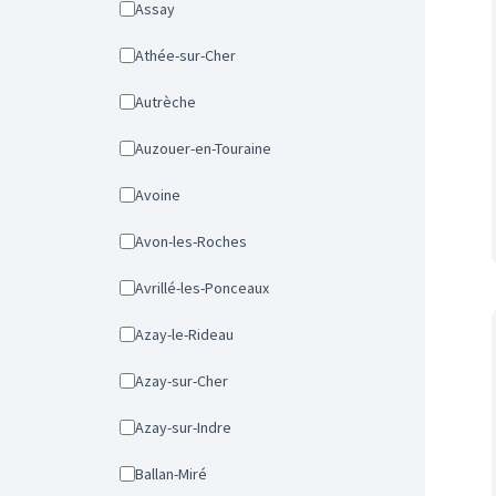
Assay
Athée-sur-Cher
Autrèche
Auzouer-en-Touraine
Avoine
Avon-les-Roches
Avrillé-les-Ponceaux
Azay-le-Rideau
Azay-sur-Cher
Azay-sur-Indre
Ballan-Miré