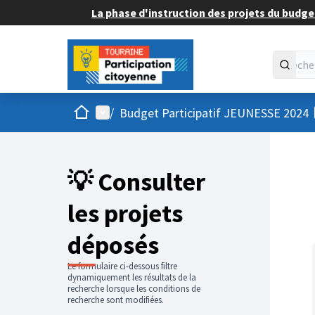
La phase d'instruction des projets du budget
Accueil
Menu principal
/
Budget Participatif JEUNESSE 2024
💡 Consulter
les projets
déposés
Le formulaire ci-dessous filtre
dynamiquement les résultats de la
recherche lorsque les conditions de
recherche sont modifiées.