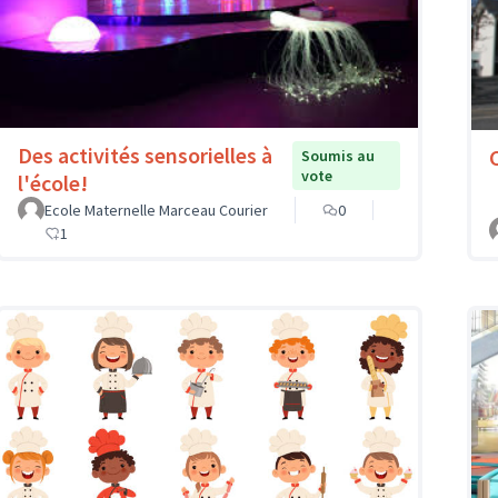
Des activités sensorielles à
Soumis au
vote
l'école!
Ecole Maternelle Marceau Courier
0
1