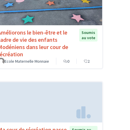
Améliorons le bien-être et le
Soumis
au vote
cadre de vie des enfants
Modéniens dans leur cour de
récréation
Ecole Maternelle Monnaie
0
2
Ma cour de récréation passe
Soumis au