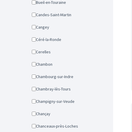
Bueil-en-Touraine
Candes-Saint-Martin
Cangey
Céré-la-Ronde
Cerelles
Chambon
Chambourg-sur-Indre
Chambray-lès-Tours
Champigny-sur-Veude
Chançay
Chanceaux-près-Loches