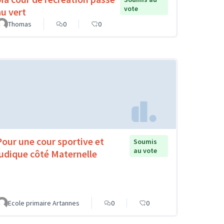
vote
au vert
Thomas
0
0
Pour une cour sportive et
Soumis
au vote
ludique côté Maternelle
Ecole primaire Artannes
0
0