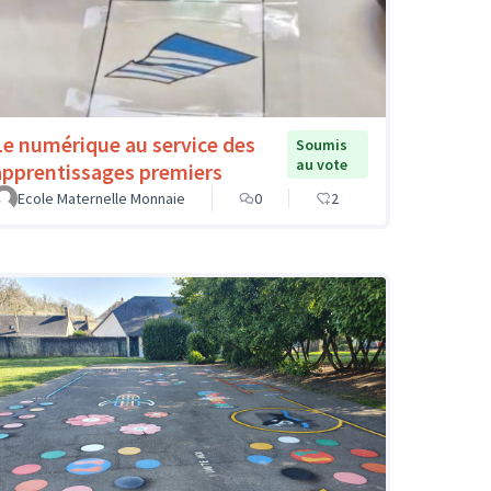
Le numérique au service des
Soumis
au vote
apprentissages premiers
Ecole Maternelle Monnaie
0
2