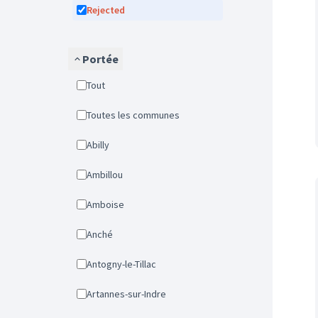
Rejected
Portée
Tout
Toutes les communes
Abilly
Ambillou
Amboise
Anché
Antogny-le-Tillac
Artannes-sur-Indre