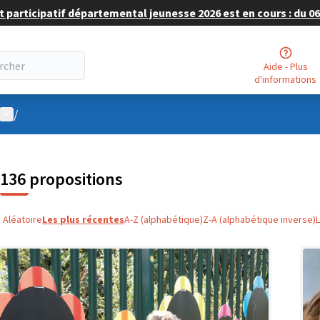
 participatif départemental jeunesse 2026 est en cours : du 06 
Aide - Plus
d'informations
Menu utilisateur
/
136 propositions
Aléatoire
Les plus récentes
A-Z (alphabétique)
Z-A (alphabétique inverse)