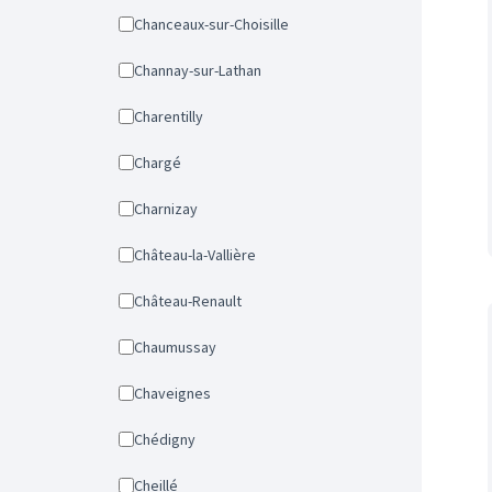
Chanceaux-sur-Choisille
Channay-sur-Lathan
Charentilly
Chargé
Charnizay
Château-la-Vallière
Château-Renault
Chaumussay
Chaveignes
Chédigny
Cheillé