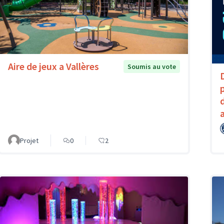
Aire de jeux a Vallères
Soumis au vote
Projet
0
2