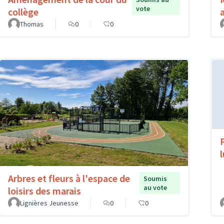
vote
collège
Thomas
0
0
Arbres et fleurs à l'espace de
Soumis
au vote
loisirs des marais
Lignières Jeunesse
0
0