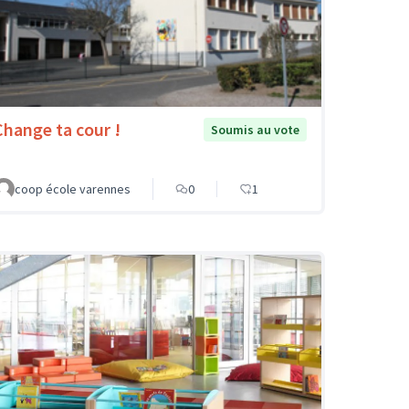
Change ta cour !
Soumis au vote
coop école varennes
0
1