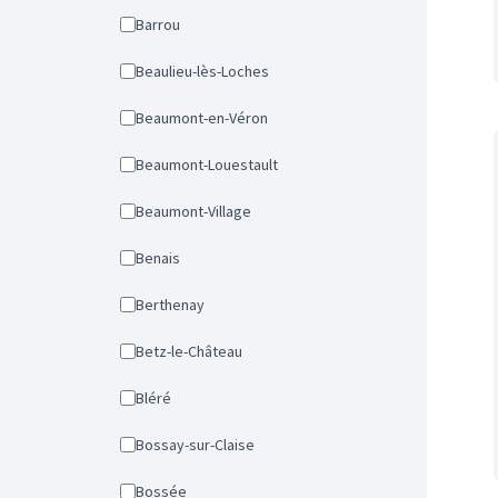
Barrou
Beaulieu-lès-Loches
Beaumont-en-Véron
Beaumont-Louestault
Beaumont-Village
Benais
Berthenay
Betz-le-Château
Bléré
Bossay-sur-Claise
Bossée