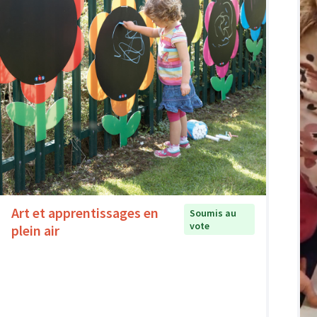
Art et apprentissages en
Soumis au
vote
plein air