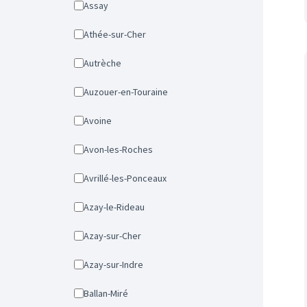
Assay
Athée-sur-Cher
Autrèche
Auzouer-en-Touraine
Avoine
Avon-les-Roches
Avrillé-les-Ponceaux
Azay-le-Rideau
Azay-sur-Cher
Azay-sur-Indre
Ballan-Miré