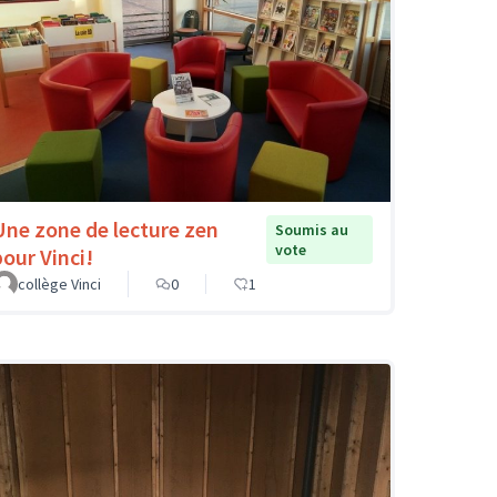
Une zone de lecture zen
Soumis au
vote
pour Vinci!
collège Vinci
0
1