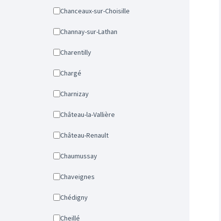
Chanceaux-sur-Choisille
Channay-sur-Lathan
Charentilly
Chargé
Charnizay
Château-la-Vallière
Château-Renault
Chaumussay
Chaveignes
Chédigny
Cheillé