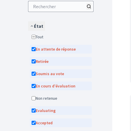
État
Tout
En attente de réponse
Retirée
Soumis au vote
En cours d'évaluation
Non retenue
Evaluating
Accepted