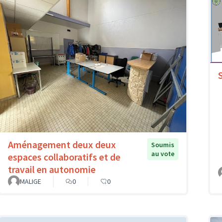
Aménagement deux deux
Soumis
au vote
espaces collaboratifs et de
travail en autonomie
MALIGE
0
0