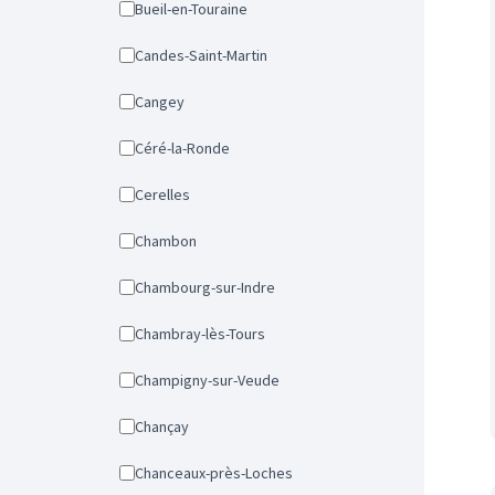
Bueil-en-Touraine
Candes-Saint-Martin
Cangey
Céré-la-Ronde
Cerelles
Chambon
Chambourg-sur-Indre
Chambray-lès-Tours
Champigny-sur-Veude
Chançay
Chanceaux-près-Loches