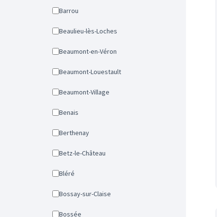
Barrou
Beaulieu-lès-Loches
Beaumont-en-Véron
Beaumont-Louestault
Beaumont-Village
Benais
Berthenay
Betz-le-Château
Bléré
Bossay-sur-Claise
Bossée