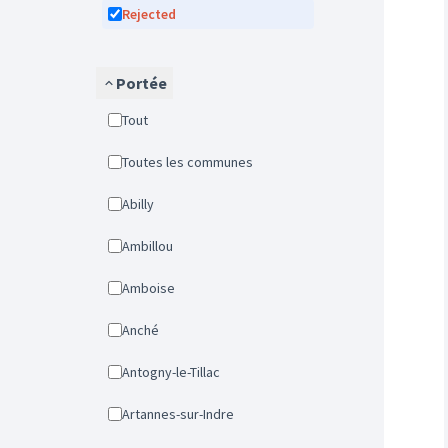
Rejected
Portée
Tout
Toutes les communes
Abilly
Ambillou
Amboise
Anché
Antogny-le-Tillac
Artannes-sur-Indre