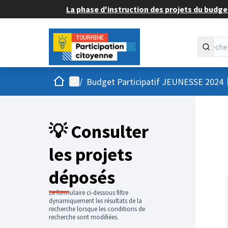
La phase d'instruction des projets du budget
Accueil
Menu principal
/
Budget Participatif JEUNESSE 2024
💡 Consulter
les projets
déposés
Le formulaire ci-dessous filtre
dynamiquement les résultats de la
recherche lorsque les conditions de
recherche sont modifiées.