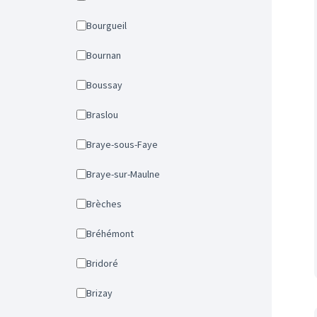
Bourgueil
Bournan
Boussay
Braslou
Braye-sous-Faye
Braye-sur-Maulne
Brèches
Bréhémont
Bridoré
Brizay