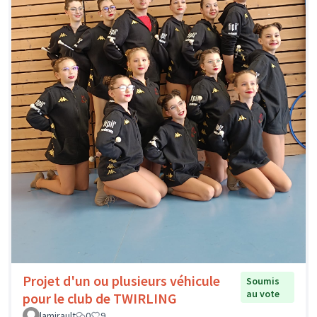
Projet d'un ou plusieurs véhicule
Soumis
au vote
pour le club de TWIRLING
lamirault
0
9