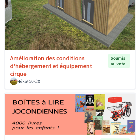
Amélioration des conditions
Soumis
au vote
d'hébergement et équipement
cirque
Héka
0
0