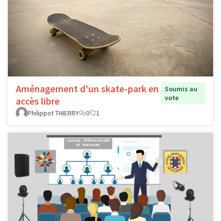
Aménagement d'un skate-park en
Soumis au
vote
accès libre
Philippot THIERRY
0
1