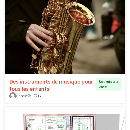
Des instruments de musique pour
Soumis au
vote
tous les enfants
Bardin
0
17