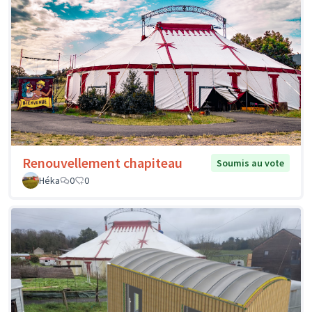
Renouvellement chapiteau
Soumis au vote
Héka
0
0