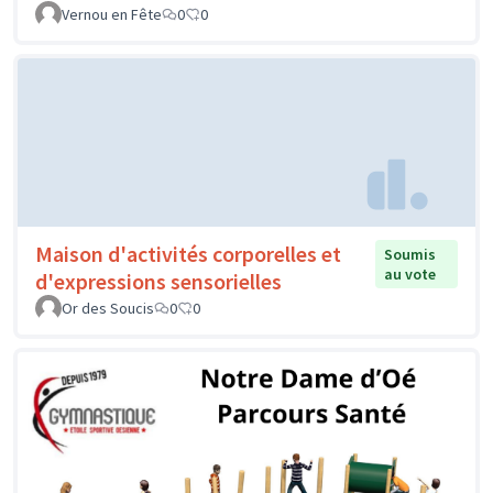
Vernou en Fête
0
0
Maison d'activités corporelles et
Soumis
au vote
d'expressions sensorielles
Or des Soucis
0
0