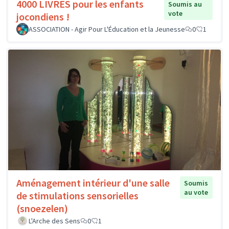
4000 LIVRES pour les enfants
Soumis au
vote
jocondiens !
ASSOCIATION - Agir Pour L'Éducation et la Jeunesse
0
1
Aménagement intérieur d'une salle
Soumis
au vote
de stimulations sensorielles
(snoezelen)
L'Arche des Sens
0
1