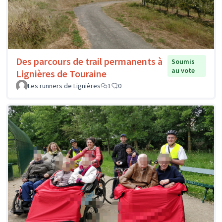
Des parcours de trail permanents à
Soumis
au vote
Lignières de Touraine
Les runners de Lignières
1
0