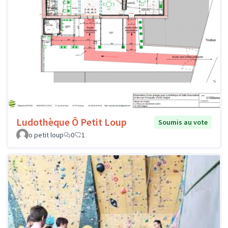
Ludothèque Ô Petit Loup
Soumis au vote
o petit loup
0
1