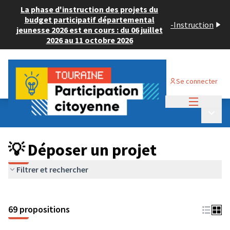
La phase d'instruction des projets du
budget participatif départemental
-
Instruction
jeunesse 2026 est en cours : du 06 juillet
2026 au 11 octobre 2026
Se connecter
Menu princi
Budget Participatif ADULTE 2024
/
Menu p
💡 Déposer un projet
💡 Déposer un projet
Filtrer et rechercher
69 propositions