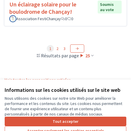
Un éclairage solaire pour le
Soumis
au vote
boulodrome de Chançay!
Association FestiChançay
0
0
1
2
3
Résultats par page :
25
Voir toutes les propositions retirées
Informations sur les cookies utilisés sur le site web
Nous utilisons des cookies sur notre site Web pour améliorer la
Conditions d'utilisation
performance et les contenus du site. Les cookies nous permettent
Paramètres des cookies
de fournir une expérience utilisateur et un contenu plus
CD37 sur X
CD37 sur Facebook
CD37 sur Instagram
CD37 sur YouTube
personnalisés à partir de nos canaux de médias sociaux.
(Lien externe)
(Lien externe)
(Lien externe)
(Lien externe)
Tout accepter
Accepter seulement les cookies essentiels