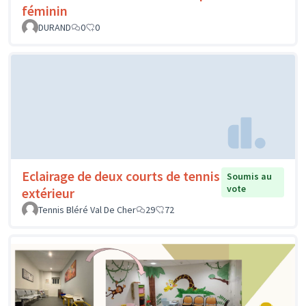
féminin
DURAND
0
0
Eclairage de deux courts de tennis
Soumis au
vote
extérieur
Tennis Bléré Val De Cher
29
72