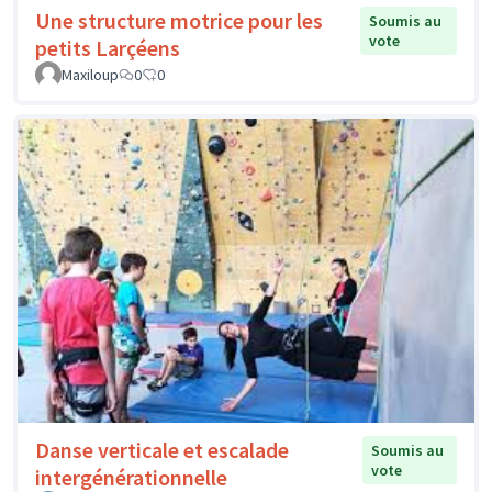
Une structure motrice pour les
Soumis au
vote
petits Larçéens
Maxiloup
0
0
Danse verticale et escalade
Soumis au
vote
intergénérationnelle