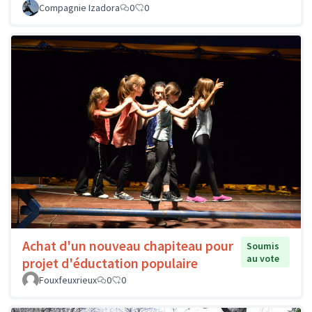
Compagnie Izadora
0
0
Achat d'un nouveau chapiteau pour
Soumis
au vote
projet d'éductation populaire
Fouxfeuxrieux
0
0