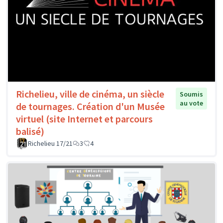
Richelieu, ville de cinéma, un siècle
Soumis
au vote
de tournages. Création d'un Musée
virtuel (site Internet et parcours
balisé)
Richelieu 17/21
3
4