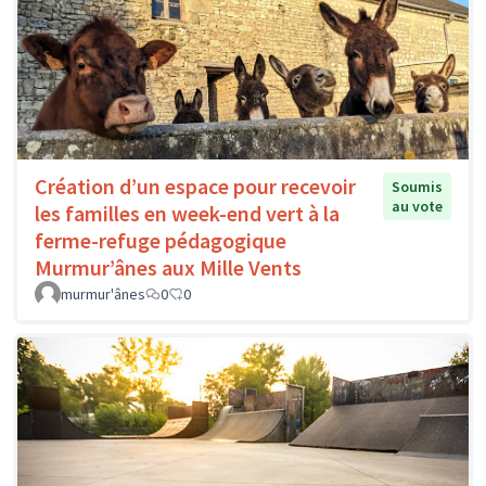
Création d’un espace pour recevoir
Soumis
au vote
les familles en week-end vert à la
ferme-refuge pédagogique
Murmur’ânes aux Mille Vents
murmur'ânes
0
0