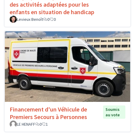
des activités adaptées pour les
enfants en situation de handicap
Levieux Benoît
0
0
Financement d'un Véhicule de
Soumis
au vote
Premiers Secours à Personnes
LE HENAFF
0
1