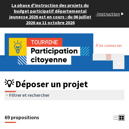
La phase d'instruction des projets du
budget participatif départemental
-
Instruction
jeunesse 2026 est en cours : du 06 juillet
2026 au 11 octobre 2026
Se connecter
Menu princi
Budget Participatif ADULTE 2024
/
Menu p
💡 Déposer un projet
💡 Déposer un projet
Filtrer et rechercher
69 propositions