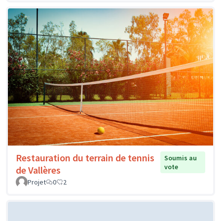
Restauration du terrain de tennis
Soumis au
vote
de Vallères
Projet
0
2