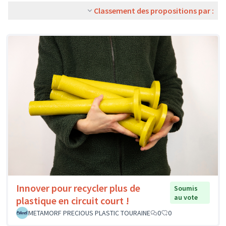
Classement des propositions par :
Innover pour recycler plus de
Soumis
au vote
plastique en circuit court !
METAMORF PRECIOUS PLASTIC TOURAINE
0
0