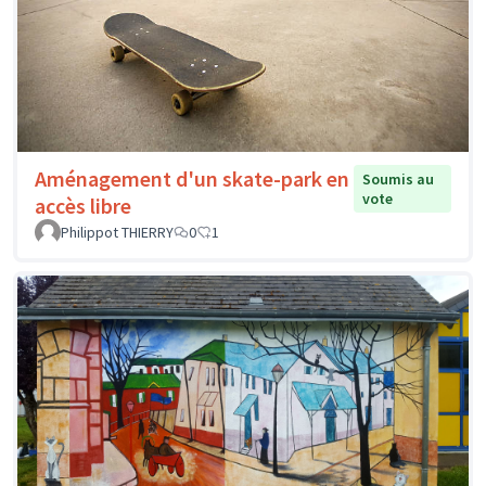
Aménagement d'un skate-park en
Soumis au
vote
accès libre
Philippot THIERRY
0
1