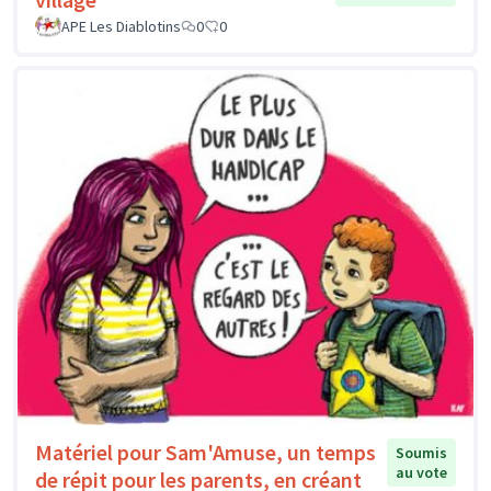
APE Les Diablotins
0
0
Matériel pour Sam'Amuse, un temps
Soumis
au vote
de répit pour les parents, en créant