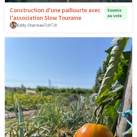
Construction d'une paillourte avec
Soumis
au vote
l'association Slow Touraine
Eddy Charreau
0
0