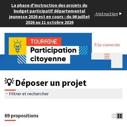
La phase d'instruction des projets du
budget participatif départemental
-
Instruction
jeunesse 2026 est en cours : du 06 juillet
2026 au 11 octobre 2026
Se connecter
Menu princi
Budget Participatif ADULTE 2024
/
Menu p
💡 Déposer un projet
💡 Déposer un projet
Filtrer et rechercher
69 propositions