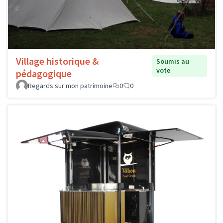
Village historique &
Soumis au
vote
pédagogique
Regards sur mon patrimoine
0
0