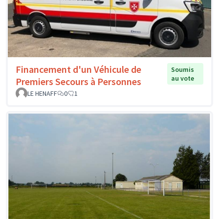
Financement d'un Véhicule de
Soumis
au vote
Premiers Secours à Personnes
LE HENAFF
0
1