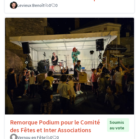
Levieux Benoît
0
0
Remorque Podium pour le Comité
Soumis
au vote
des Fêtes et Inter Associations
Vernou en Fête
0
0