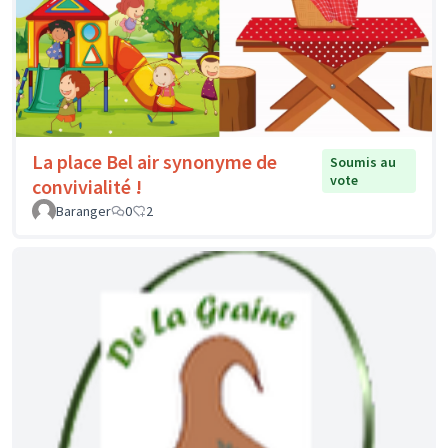
La place Bel air synonyme de
Soumis au
vote
convivialité !
Baranger
0
2