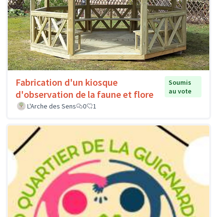
Fabrication d'un kiosque
Soumis
au vote
d'observation de la faune et flore
L'Arche des Sens
0
1