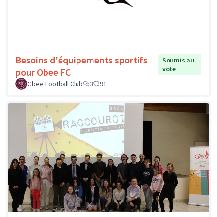
Besoins d'équipements sportifs
Soumis au
vote
pour Obee FC
Obee Football Club
3
91