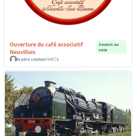
Ouverture du café associatif
Soumis au
vote
Neuvillois
le père colateur
0
1