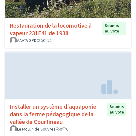
Restauration de la locomotive à
Soumis
au vote
vapeur 231E41 de 1938
AAATV SPDC
0
2
Installer un système d'aquaponie
Soumis
au vote
dans la ferme pédagogique de la
vallée de Courtineau
Le Moulin de Souvres
0
0