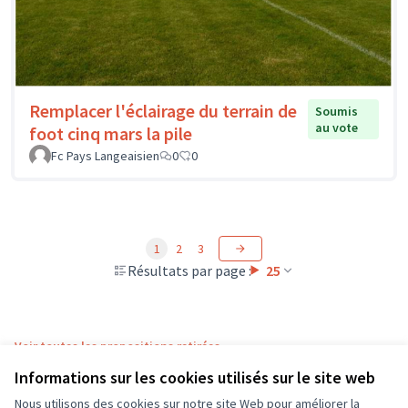
Remplacer l'éclairage du terrain de
Soumis
au vote
foot cinq mars la pile
Fc Pays Langeaisien
0
0
1
2
3
Résultats par page :
25
Voir toutes les propositions retirées
Informations sur les cookies utilisés sur le site web
Nous utilisons des cookies sur notre site Web pour améliorer la
Conditions d'utilisation