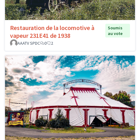
Restauration de la locomotive à
Soumis
au vote
vapeur 231E41 de 1938
AAATV SPDC
0
2