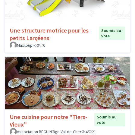
Une structure motrice pour les
Soumis au
vote
petits Larçéens
Maxiloup
0
0
Une cuisine pour notre "Tiers-
Soumis au
vote
Vieux"
Association BEGUIN'âge Val-de-Cher
4
21