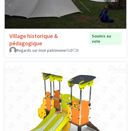
Village historique &
Soumis au
vote
pédagogique
Regards sur mon patrimoine
0
0