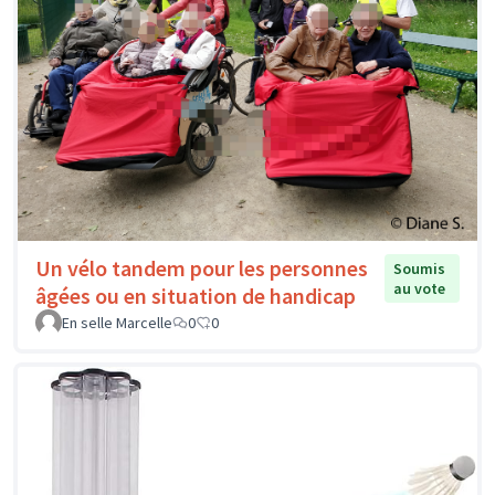
Un vélo tandem pour les personnes
Soumis
au vote
âgées ou en situation de handicap
En selle Marcelle
0
0