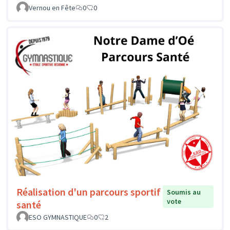
Vernou en Fête
0
0
Réalisation d'un parcours sportif
Soumis au
vote
santé
ESO GYMNASTIQUE
0
2