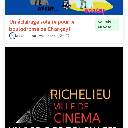
Un éclairage solaire pour le
Soumis
au vote
boulodrome de Chançay!
Association FestiChançay
0
0