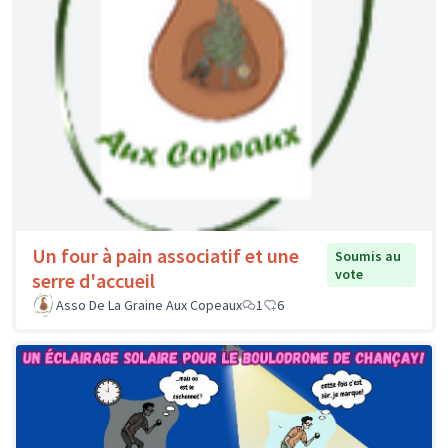
Un four à pain associatif et une
Soumis au
vote
serre d'accueil
Asso De La Graine Aux Copeaux
1
6