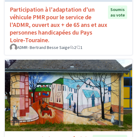
Participation à l'adaptation d'un
Soumis
au vote
véhicule PMR pour le service de
l'ADMR, ouvert aux + de 65 ans et aux
personnes handicapées du Pays
Loire-Touraine.
ADMR- Bertrand Besse Saige
2
1