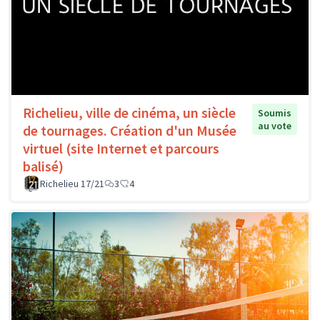
Richelieu, ville de cinéma, un siècle
Soumis
au vote
de tournages. Création d'un Musée
virtuel (site Internet et parcours
balisé)
Richelieu 17/21
3
4