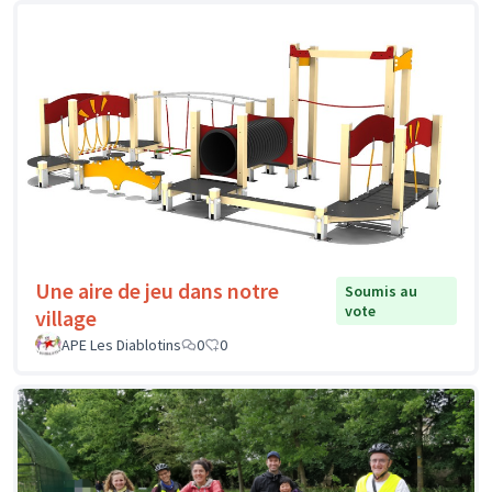
Une aire de jeu dans notre
Soumis au
vote
village
APE Les Diablotins
0
0