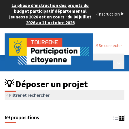
La phase d'instruction des projets du
budget participatif départemental
-
Instruction
jeunesse 2026 est en cours : du 06 juillet
2026 au 11 octobre 2026
Se connecter
Menu princi
Budget Participatif ADULTE 2024
/
Menu p
💡 Déposer un projet
💡 Déposer un projet
Filtrer et rechercher
69 propositions