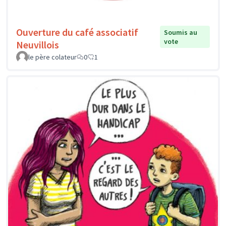
Ouverture du café associatif
Soumis au
vote
Neuvillois
le père colateur
0
1