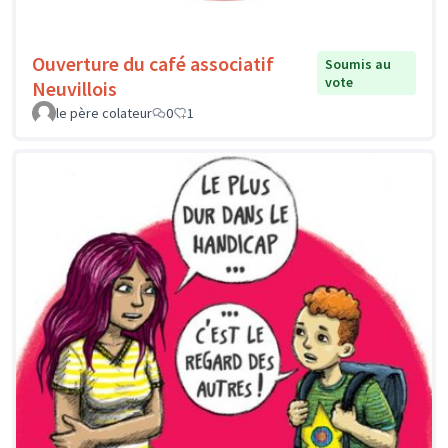
Ouverture du café associatif
Soumis au
vote
Neuvillois
le père colateur
0
1