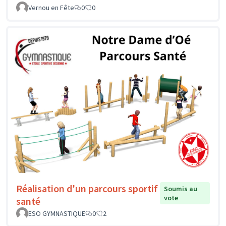
Vernou en Fête
0
0
Réalisation d'un parcours sportif
Soumis au
vote
santé
ESO GYMNASTIQUE
0
2