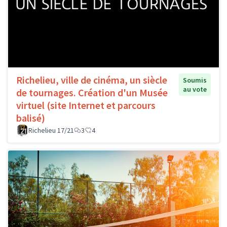
Richelieu, ville de cinéma, un siècle
Soumis
au vote
de tournages. Création d'un Musée
virtuel (site Internet et parcours
balisé)
Richelieu 17/21
3
4