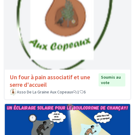
Un four à pain associatif et une
Soumis au
vote
serre d'accueil
Asso De La Graine Aux Copeaux
1
6