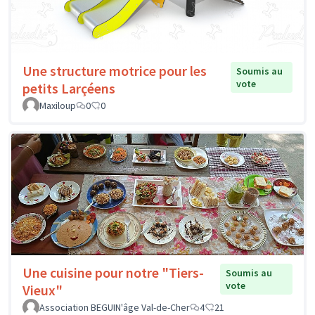
Une structure motrice pour les
Soumis au
vote
petits Larçéens
Maxiloup
0
0
Une cuisine pour notre "Tiers-
Soumis au
vote
Vieux"
Association BEGUIN'âge Val-de-Cher
4
21