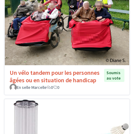
Un vélo tandem pour les personnes
Soumis
au vote
âgées ou en situation de handicap
En selle Marcelle
0
0