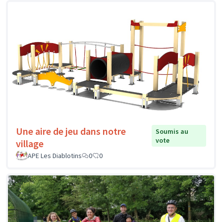
Une aire de jeu dans notre
Soumis au
vote
village
APE Les Diablotins
0
0