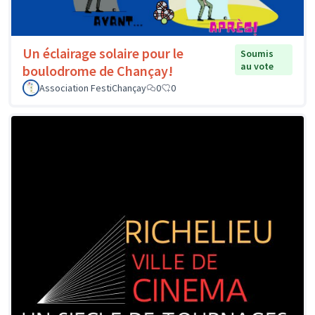
Un éclairage solaire pour le
Soumis
au vote
boulodrome de Chançay!
Association FestiChançay
0
0