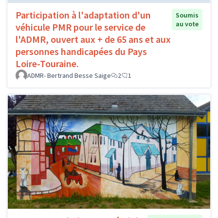
Participation à l'adaptation d'un
Soumis
au vote
véhicule PMR pour le service de
l'ADMR, ouvert aux + de 65 ans et aux
personnes handicapées du Pays
Loire-Touraine.
ADMR- Bertrand Besse Saige
2
1