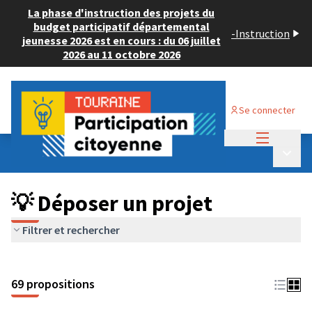
La phase d'instruction des projets du
budget participatif départemental
-
Instruction
jeunesse 2026 est en cours : du 06 juillet
2026 au 11 octobre 2026
Se connecter
Menu princi
Budget Participatif ADULTE 2024
/
Menu p
💡 Déposer un projet
💡 Déposer un projet
Filtrer et rechercher
69 propositions