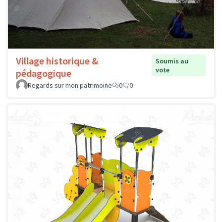
Village historique &
Soumis au
vote
pédagogique
Regards sur mon patrimoine
0
0