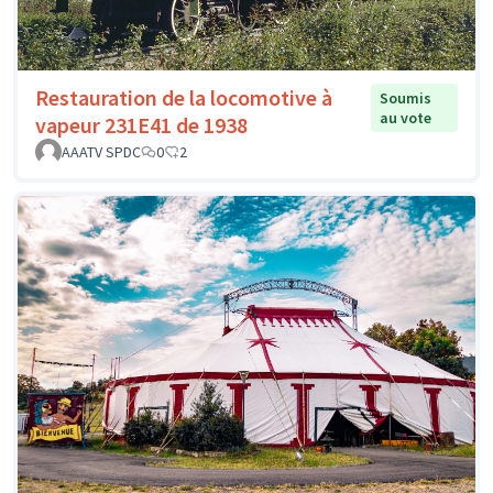
Restauration de la locomotive à
Soumis
au vote
vapeur 231E41 de 1938
AAATV SPDC
0
2