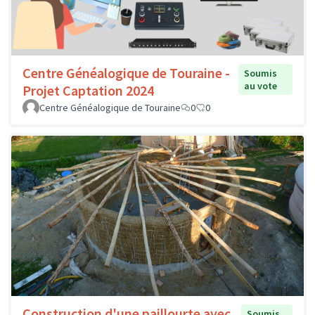
Centre Généalogique de Touraine -
Soumis
au vote
Projet Captation 2024
Centre Généalogique de Touraine
0
0
Construction d'une paillourte avec
Soumis