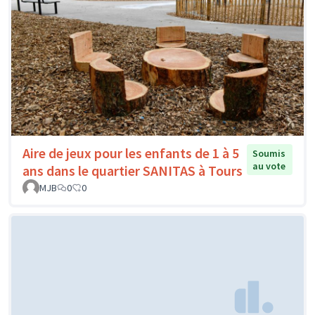
Aire de jeux pour les enfants de 1 à 5
Soumis
au vote
ans dans le quartier SANITAS à Tours
MJB
0
0