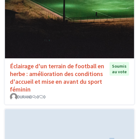
Éclairage d'un terrain de football en
Soumis
au vote
herbe : amélioration des conditions
d'accueil et mise en avant du sport
féminin
DURAND
0
0