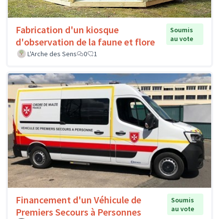
Fabrication d'un kiosque
Soumis
au vote
d'observation de la faune et flore
L'Arche des Sens
0
1
Financement d'un Véhicule de
Soumis
au vote
Premiers Secours à Personnes