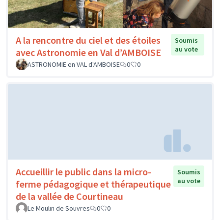
A la rencontre du ciel et des étoiles
Soumis
au vote
avec Astronomie en Val d’AMBOISE
ASTRONOMIE en VAL d'AMBOISE
0
0
Accueillir le public dans la micro-
Soumis
au vote
ferme pédagogique et thérapeutique
de la vallée de Courtineau
Le Moulin de Souvres
0
0