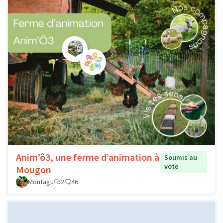
Anim’ô3, une ferme d’animation à
Soumis au
vote
Mougon
Montagu
2
46