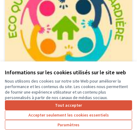
Informations sur les cookies utilisés sur le site web
Nous utilisons des cookies sur notre site Web pour améliorer la
performance et les contenus du site. Les cookies nous permettent
Financement équipement, activités
Soumis
de fournir une expérience utilisateur et un contenu plus
au vote
et animations locales dédié aux
personnalisés à partir de nos canaux de médias sociaux.
jeunes de l'éco-quartier et leurs
Tout accepter
parents.
Accepter seulement les cookies essentiels
association ECO-QUARTIER LA GUIGNARDIERE
0
0
Paramètres