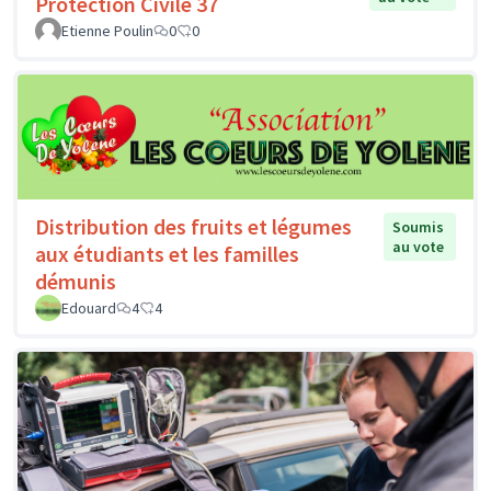
Protection Civile 37
Etienne Poulin
0
0
Distribution des fruits et légumes
Soumis
au vote
aux étudiants et les familles
démunis
Edouard
4
4