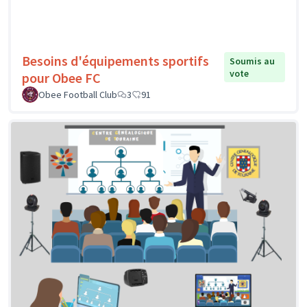
Besoins d'équipements sportifs
Soumis au
vote
pour Obee FC
Obee Football Club
3
91