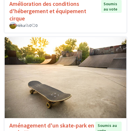
Amélioration des conditions
Soumis
au vote
d'hébergement et équipement
cirque
Héka
0
0
Aménagement d'un skate-park en
Soumis au
vote