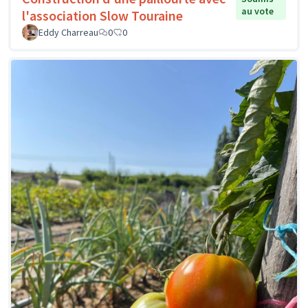
au vote
l'association Slow Touraine
Eddy Charreau
0
0