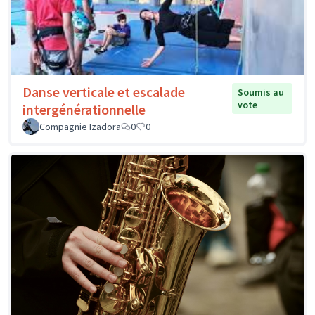
Danse verticale et escalade
Soumis au
vote
intergénérationnelle
Compagnie Izadora
0
0