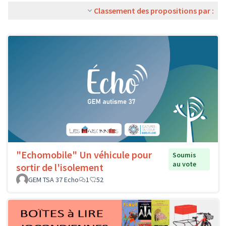
Classement des propositions par :
"Echomobile" Un véhicule pour
Soumis
au vote
sortir de l'isolement
GEM TSA 37 Echo
1
52