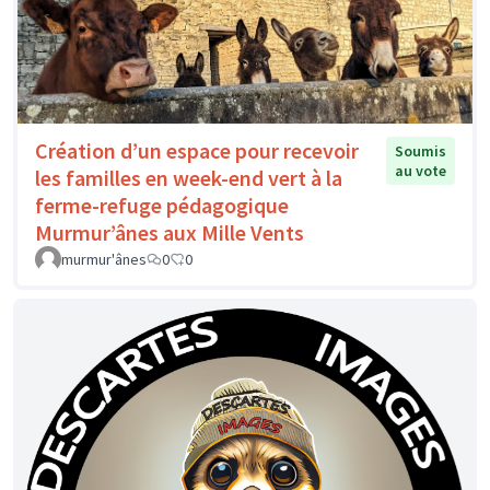
Création d’un espace pour recevoir
Soumis
au vote
les familles en week-end vert à la
ferme-refuge pédagogique
Murmur’ânes aux Mille Vents
murmur'ânes
0
0