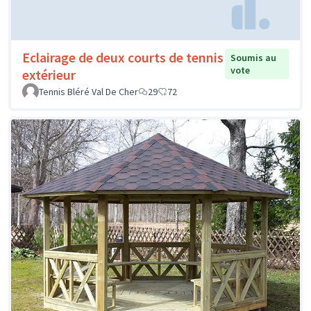
Eclairage de deux courts de tennis
Soumis au
vote
extérieur
Tennis Bléré Val De Cher
29
72