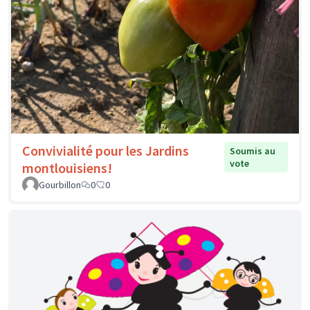
Convivialité pour les Jardins
Soumis au
vote
montlouisiens!
Gourbillon
0
0