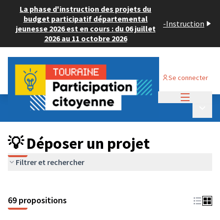
La phase d'instruction des projets du
budget participatif départemental
-
Instruction
jeunesse 2026 est en cours : du 06 juillet
2026 au 11 octobre 2026
Se connecter
Menu princi
Budget Participatif ADULTE 2024
/
Menu p
💡 Déposer un projet
💡 Déposer un projet
Filtrer et rechercher
69 propositions