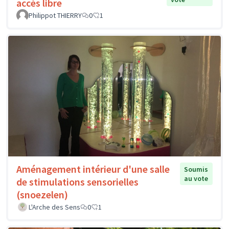
accès libre
Philippot THIERRY
0
1
Aménagement intérieur d'une salle
Soumis
au vote
de stimulations sensorielles
(snoezelen)
L'Arche des Sens
0
1