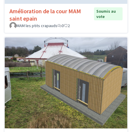
Amélioration de la cour MAM
Soumis au
vote
saint epain
MAM les ptits crapauds
0
2