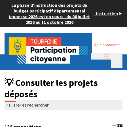
La phase d'instruction des projets du
budget participatif départemental
-
Instruction
jeunesse 2026 est en cours : du 06 juillet
2026 au 11 octobre 2026
Se connecter
Menu princi
Budget Participatif JEUNESSE 2024
/
Menu p
💡 Consulter les projets déposés
💡 Consulter les projets
déposés
Filtrer et rechercher
136 propositions