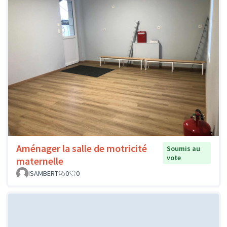
Aménager la salle de motricité
Soumis au
vote
maternelle
ISAMBERT
0
0