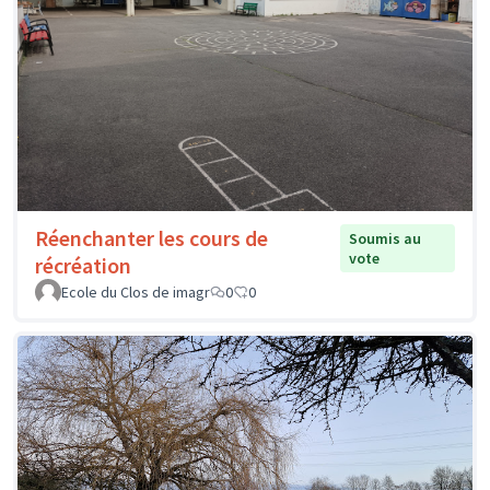
Réenchanter les cours de
Soumis au
vote
récréation
Ecole du Clos de imagr
0
0