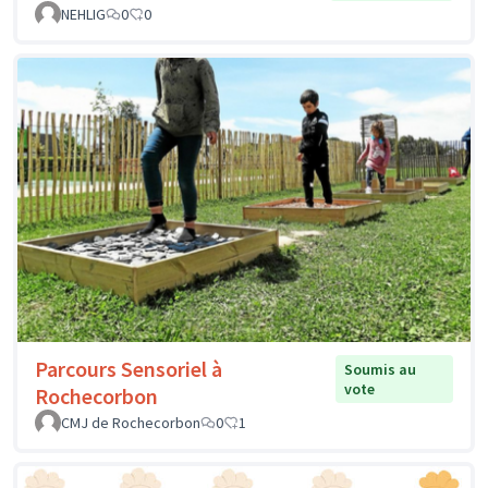
NEHLIG
0
0
Parcours Sensoriel à
Soumis au
vote
Rochecorbon
CMJ de Rochecorbon
0
1