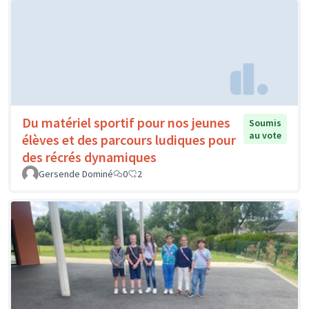
Du matériel sportif pour nos jeunes
Soumis
au vote
élèves et des parcours ludiques pour
des récrés dynamiques
Gersende Dominé
0
2