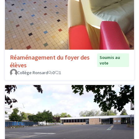
Réaménagement du foyer des
Soumis au
vote
élèves
Collège Ronsard
0
1