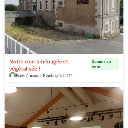
Notre cour aménagée et
Soumis au
vote
végétalisée !
Ecole Armande Tremblay
1
24