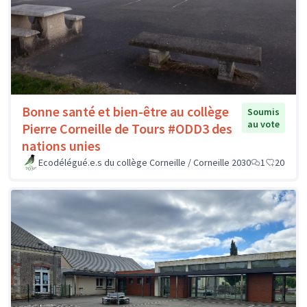
Bonne santé et bien-être au collège
Soumis
au vote
Pierre Corneille de Tours #ODD3 des
nations unies
Ecodélégué.e.s du collège Corneille / Corneille 2030
1
20