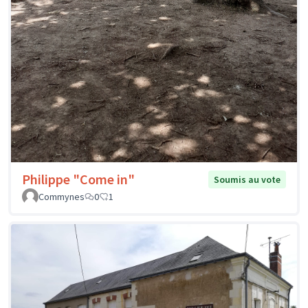
Philippe "Come in"
Soumis au vote
Commynes
0
1