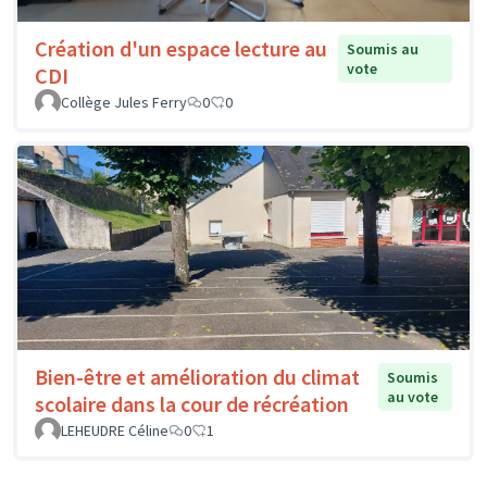
Création d'un espace lecture au
Soumis au
vote
CDI
Collège Jules Ferry
0
0
Bien-être et amélioration du climat
Soumis
au vote
scolaire dans la cour de récréation
LEHEUDRE Céline
0
1