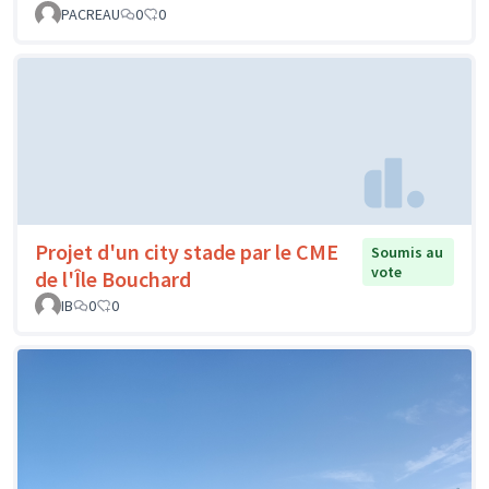
PACREAU
0
0
Projet d'un city stade par le CME
Soumis au
vote
de l'Île Bouchard
IB
0
0