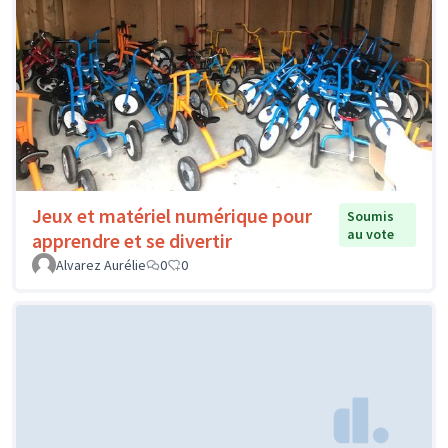
Jeux et matériel numérique pour
Soumis
au vote
apprendre et se divertir
Alvarez Aurélie
0
0