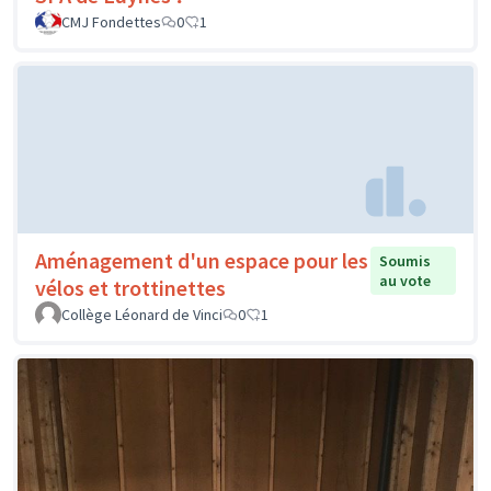
CMJ Fondettes
0
1
Aménagement d'un espace pour les
Soumis
au vote
vélos et trottinettes
Collège Léonard de Vinci
0
1