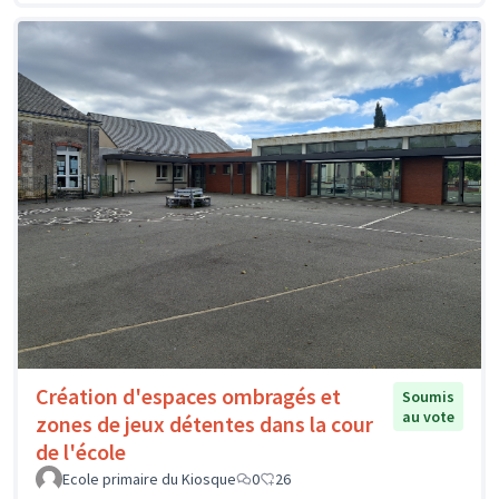
Création d'espaces ombragés et
Soumis
au vote
zones de jeux détentes dans la cour
de l'école
Ecole primaire du Kiosque
0
26