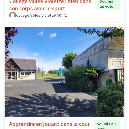
Collège Vallée Violette : bien dans
Soumis
au vote
son corps avec le sport
Collège Vallée Violette
0
1
Apprendre en jouant dans la cour
Soumis au
vote