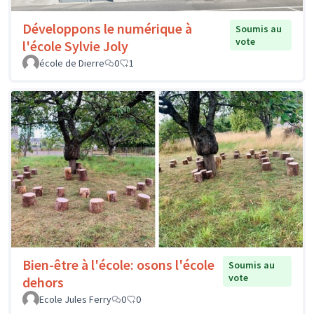
Développons le numérique à
Soumis au
vote
l'école Sylvie Joly
école de Dierre
0
1
Bien-être à l'école: osons l'école
Soumis au
vote
dehors
Ecole Jules Ferry
0
0