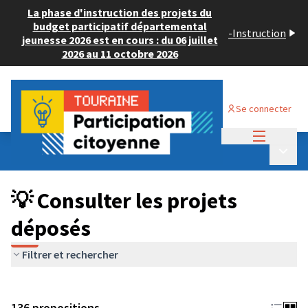
La phase d'instruction des projets du
budget participatif départemental
-
Instruction
jeunesse 2026 est en cours : du 06 juillet
2026 au 11 octobre 2026
Se connecter
Menu princi
Budget Participatif JEUNESSE 2024
/
Menu p
💡 Consulter les projets déposés
💡 Consulter les projets
déposés
Filtrer et rechercher
136 propositions