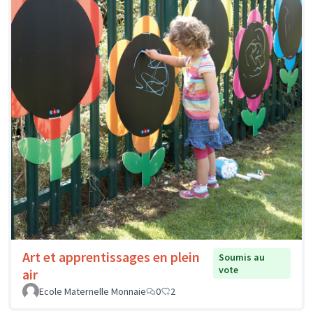
Art et apprentissages en plein
Soumis au
vote
air
Ecole Maternelle Monnaie
0
2