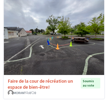
Faire de la cour de récréation un
Soumis
au vote
espace de bien-être!
MORANT
0
0