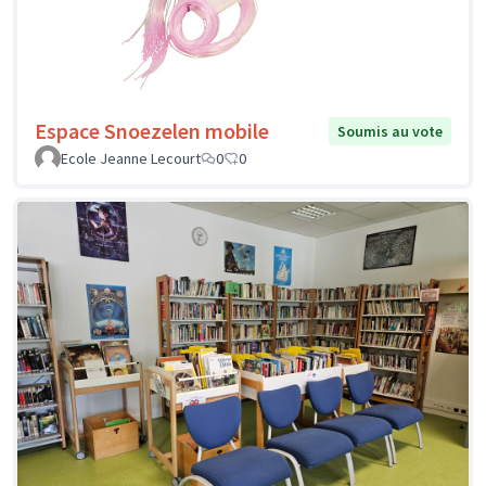
Espace Snoezelen mobile
Soumis au vote
Ecole Jeanne Lecourt
0
0