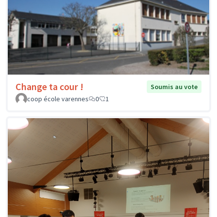
Change ta cour !
Soumis au vote
coop école varennes
0
1