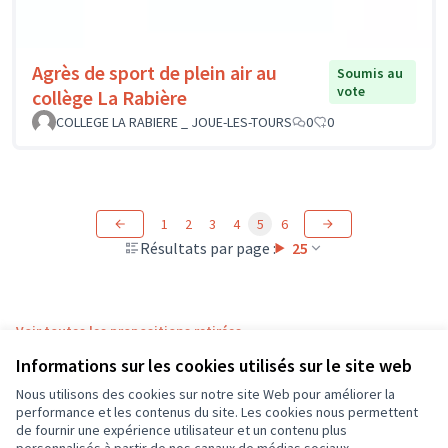
Agrès de sport de plein air au
Soumis au
vote
collège La Rabière
COLLEGE LA RABIERE _ JOUE-LES-TOURS
0
0
1
2
3
4
5
6
Résultats par page :
25
Voir toutes les propositions retirées
Informations sur les cookies utilisés sur le site web
Nous utilisons des cookies sur notre site Web pour améliorer la
Conditions d'utilisation
performance et les contenus du site. Les cookies nous permettent
Paramètres des cookies
de fournir une expérience utilisateur et un contenu plus
CD37 sur X
CD37 sur Facebook
CD37 sur Instagram
CD37 sur YouTube