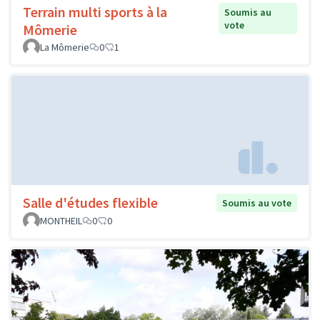
Terrain multi sports à la
Soumis au
vote
Mômerie
La Mômerie
0
1
Salle d'études flexible
Soumis au vote
MONTHEIL
0
0