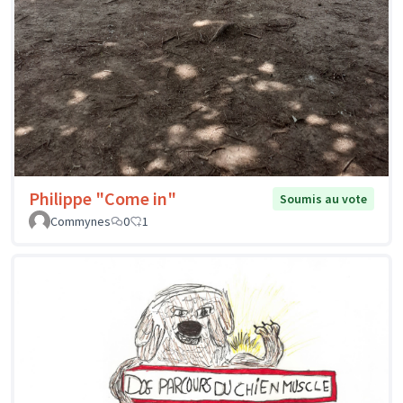
Philippe "Come in"
Soumis au vote
Commynes
0
1