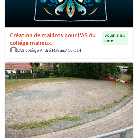
Création de maillots pour l'AS du
Soumis au
vote
collége malraux.
L'AS collège André Malraux
6
14