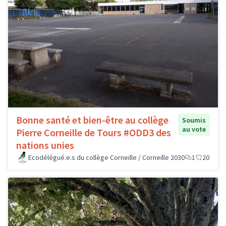
Bonne santé et bien-être au collège
Soumis
au vote
Pierre Corneille de Tours #ODD3 des
nations unies
Ecodélégué.e.s du collège Corneille / Corneille 2030
1
20