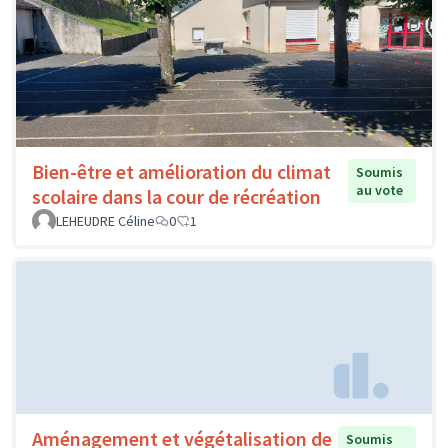
Bien-être et amélioration du climat
Soumis
au vote
scolaire dans la cour de récréation
LEHEUDRE Céline
0
1
Aménagement et végétalisation de
Soumis