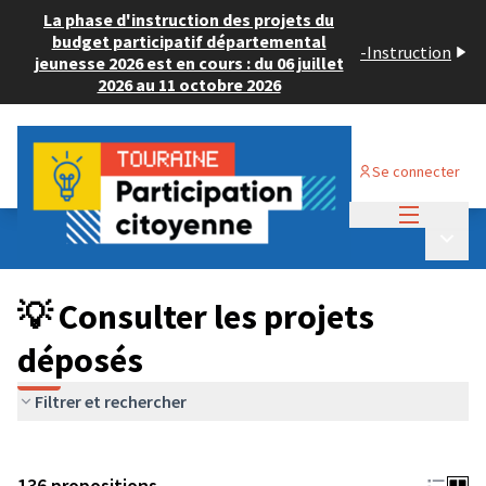
La phase d'instruction des projets du
budget participatif départemental
-
Instruction
jeunesse 2026 est en cours : du 06 juillet
2026 au 11 octobre 2026
Se connecter
Menu princi
Budget Participatif JEUNESSE 2024
/
Menu p
💡 Consulter les projets déposés
💡 Consulter les projets
déposés
Filtrer et rechercher
136 propositions