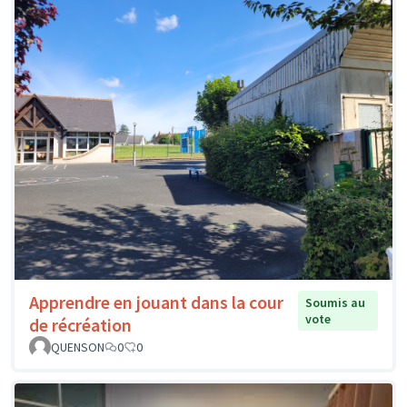
Apprendre en jouant dans la cour
Soumis au
vote
de récréation
QUENSON
0
0