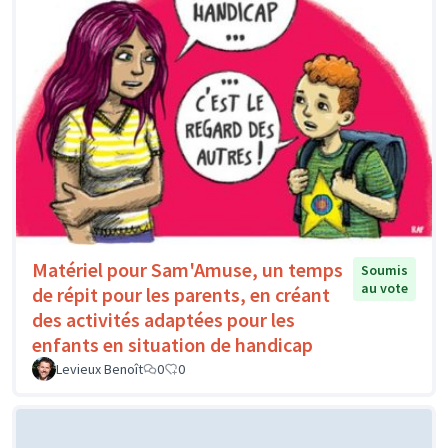
Matériel pour Sam'Amuse, un temps
Soumis
au vote
de répit pour les parents, en créant
des activités adaptées pour les
enfants en situation de handicap
Levieux Benoît
0
0