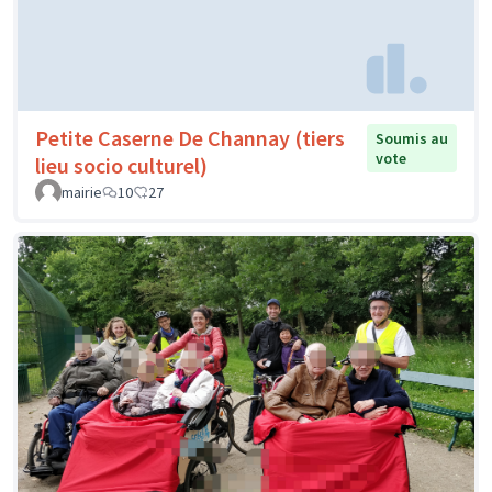
Petite Caserne De Channay (tiers
Soumis au
vote
lieu socio culturel)
mairie
10
27