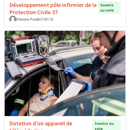
Développement pôle infirmier de la
Soumis
au vote
Protection Civile 37
Etienne Poulin
0
0
Dotation d’un appareil de
Soumis au
vote