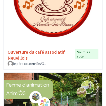
Ouverture du café associatif
Soumis au
vote
Neuvillois
le père colateur
0
1