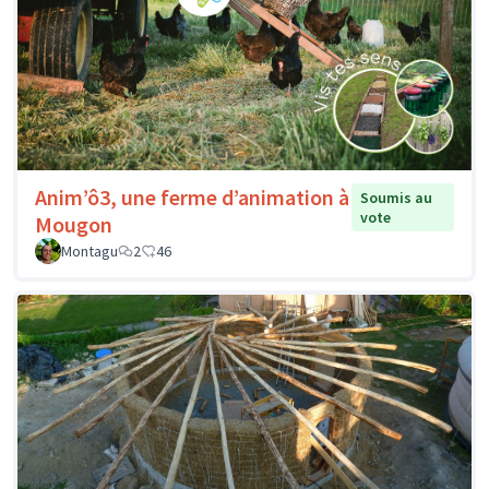
Anim’ô3, une ferme d’animation à
Soumis au
vote
Mougon
Montagu
2
46