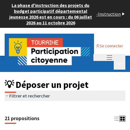
La phase d'instruction des projets du
budget participatif départemental
-
Instruction
jeunesse 2026 est en cours : du 06 juillet
2026 au 11 octobre 2026
Se connecter
Menu princi
Budget Participatif ADULTE 2024
/
Menu p
💡 Déposer un projet
💡 Déposer un projet
Filtrer et rechercher
21 propositions