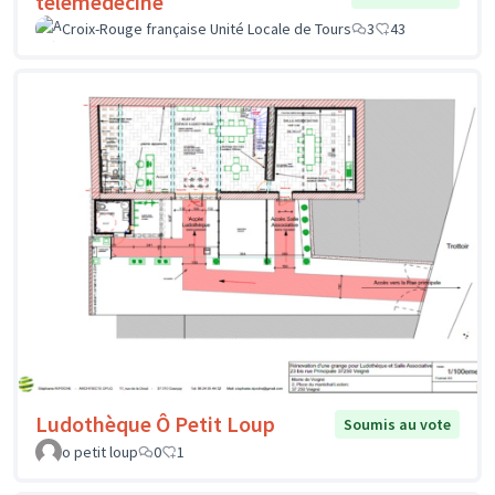
télémédecine
Croix-Rouge française Unité Locale de Tours
3
43
Ludothèque Ô Petit Loup
Soumis au vote
o petit loup
0
1