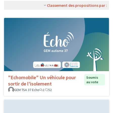
Classement des propositions par :
"Echomobile" Un véhicule pour
Soumis
au vote
sortir de l'isolement
GEM TSA 37 Echo
1
52