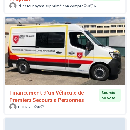
Utilisateur ayant supprimé son compte
0
6
Financement d'un Véhicule de
Soumis
au vote
Premiers Secours à Personnes
LE HENAFF
0
1