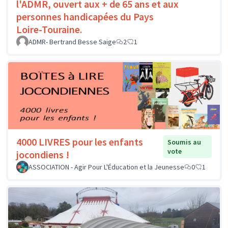
l'ADMR, ouvert aux + de 65 ans et aux
personnes handicapées du Pays
Loire-Touraine.
ADMR- Bertrand Besse Saige
2
1
4000 LIVRES pour les enfants
Soumis au
vote
jocondiens !
ASSOCIATION - Agir Pour L'Éducation et la Jeunesse
0
1