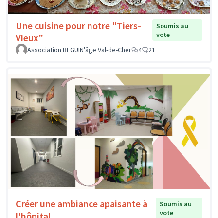
Une cuisine pour notre "Tiers-
Soumis au
vote
Vieux"
Association BEGUIN'âge Val-de-Cher
4
21
Créer une ambiance apaisante à
Soumis au
vote
l'hôpital