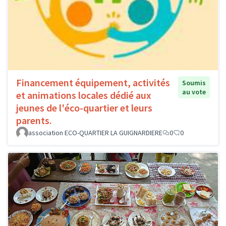
Financement équipement, activités
Soumis
au vote
et animations locales dédié aux
jeunes de l'éco-quartier et leurs
parents.
association ECO-QUARTIER LA GUIGNARDIERE
0
0