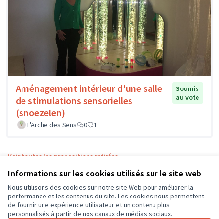
Aménagement intérieur d'une salle
Soumis
au vote
de stimulations sensorielles
(snoezelen)
L'Arche des Sens
0
1
Voir toutes les propositions retirées
Informations sur les cookies utilisés sur le site web
Nous utilisons des cookies sur notre site Web pour améliorer la
Conditions d'utilisation
performance et les contenus du site. Les cookies nous permettent
Paramètres des cookies
de fournir une expérience utilisateur et un contenu plus
CD37 sur X
CD37 sur Facebook
CD37 sur Instagram
CD37 sur YouTube
personnalisés à partir de nos canaux de médias sociaux.