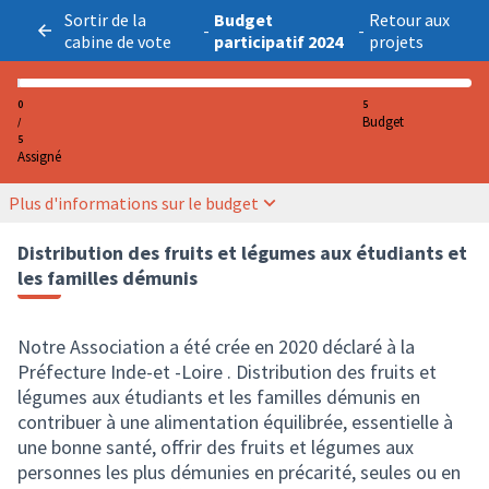
Sortir de la
Budget
Retour aux
-
-
cabine de vote
participatif 2024
projets
0
5
Budget
/
5
Assigné
Plus d'informations sur le budget
Distribution des fruits et légumes aux étudiants et
les familles démunis
Notre Association a été crée en 2020 déclaré à la
Préfecture Inde-et -Loire . Distribution des fruits et
légumes aux étudiants et les familles démunis en
contribuer à une alimentation équilibrée, essentielle à
une bonne santé, offrir des fruits et légumes aux
personnes les plus démunies en précarité, seules ou en