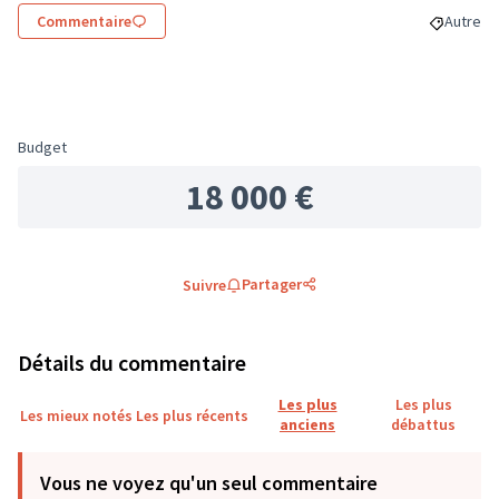
Commentaire
Autre
Filtrer l
Budget
18 000 €
Partager
Suivre
Détails du commentaire
Les plus
Les plus
Les mieux notés
Les plus récents
anciens
débattus
Vous ne voyez qu'un seul commentaire