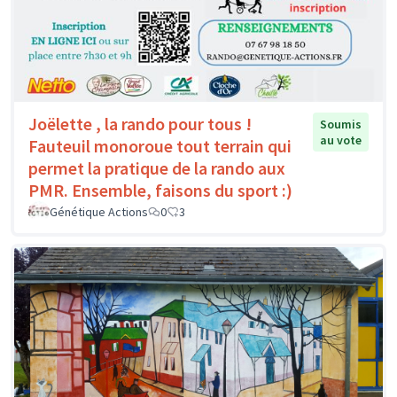
Joëlette , la rando pour tous !
Soumis
au vote
Fauteuil monoroue tout terrain qui
permet la pratique de la rando aux
PMR. Ensemble, faisons du sport :)
Génétique Actions
0
3