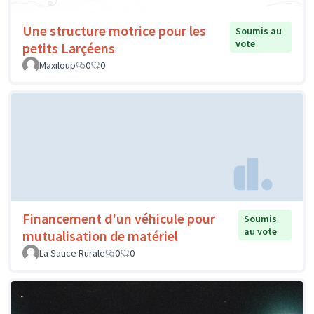
Une structure motrice pour les
Soumis au
vote
petits Larçéens
Maxiloup
0
0
Financement d'un véhicule pour
Soumis
au vote
mutualisation de matériel
La Sauce Rurale
0
0