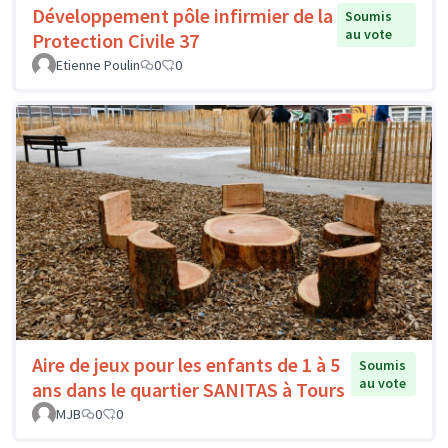
Développement pôle infirmier de la
Soumis
au vote
Protection Civile 37
Etienne Poulin
0
0
Aire de jeux pour les enfants de 1 à 5
Soumis
au vote
ans dans le quartier SANITAS à Tours
MJB
0
0