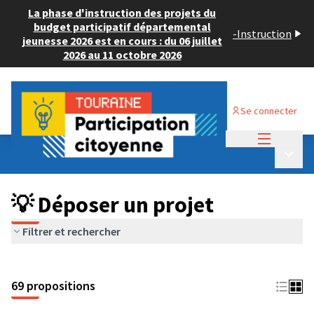
La phase d'instruction des projets du
budget participatif départemental
-
Instruction
jeunesse 2026 est en cours : du 06 juillet
2026 au 11 octobre 2026
Se connecter
Menu princi
Budget Participatif ADULTE 2024
/
Menu p
💡 Déposer un projet
💡 Déposer un projet
Filtrer et rechercher
69 propositions