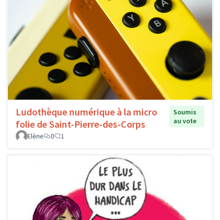
Ludothèque numérique à la micro
Soumis
au vote
folie de Saint-Pierre-des-Corps
Elène
0
1