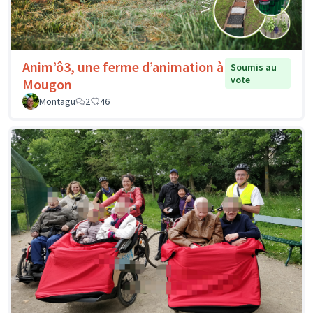
Anim’ô3, une ferme d’animation à
Soumis au
vote
Mougon
Montagu
2
46