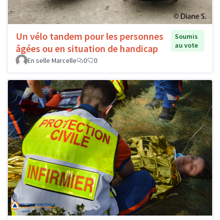
Un vélo tandem pour les personnes
Soumis
au vote
âgées ou en situation de handicap
En selle Marcelle
0
0