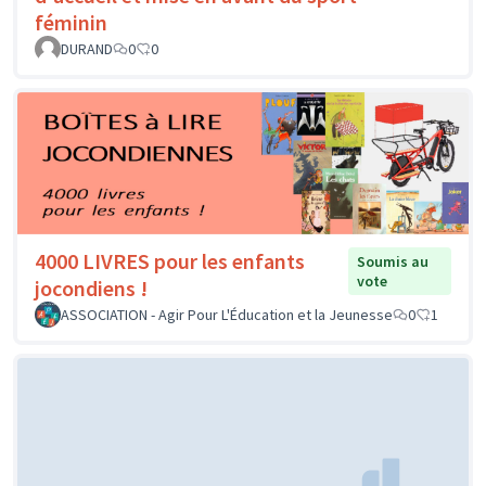
féminin
DURAND
0
0
4000 LIVRES pour les enfants
Soumis au
vote
jocondiens !
ASSOCIATION - Agir Pour L'Éducation et la Jeunesse
0
1