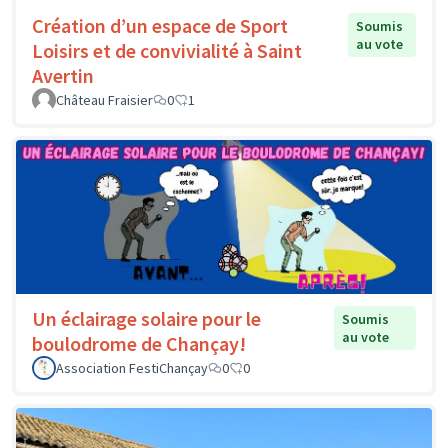
Création d’un espace de Sport
Soumis
au vote
Loisirs et de convivialité à Saint
Avertin
Château Fraisier
0
1
Un éclairage solaire pour le
Soumis
au vote
boulodrome de Chançay!
Association FestiChançay
0
0