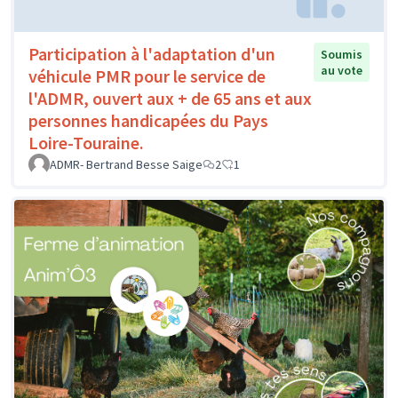
Participation à l'adaptation d'un
Soumis
au vote
véhicule PMR pour le service de
l'ADMR, ouvert aux + de 65 ans et aux
personnes handicapées du Pays
Loire-Touraine.
ADMR- Bertrand Besse Saige
2
1