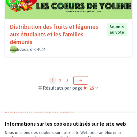
Distribution des fruits et légumes
Soumis
au vote
aux étudiants et les familles
démunis
Edouard
4
4
1
2
3
Résultats par page :
25
Voir toutes les propositions retirées
Informations sur les cookies utilisés sur le site web
Nous utilisons des cookies sur notre site Web pour améliorer la
Conditions d'utilisation