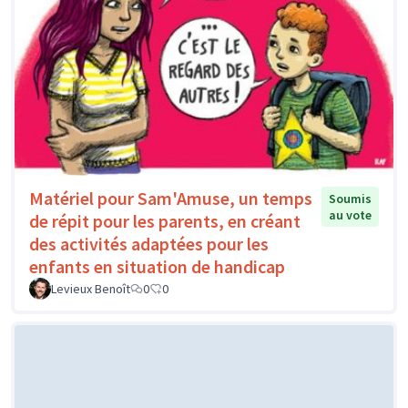
Matériel pour Sam'Amuse, un temps
Soumis
au vote
de répit pour les parents, en créant
des activités adaptées pour les
enfants en situation de handicap
Levieux Benoît
0
0