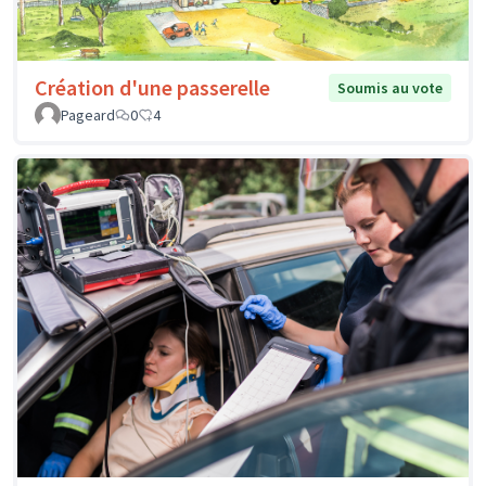
Création d'une passerelle
Soumis au vote
Pageard
0
4