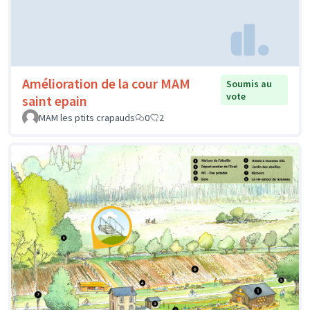
Amélioration de la cour MAM
Soumis au
vote
saint epain
MAM les ptits crapauds
0
2