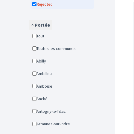
Rejected
Portée
Tout
Toutes les communes
Abilly
Ambillou
Amboise
Anché
Antogny-le-Tillac
Artannes-sur-Indre