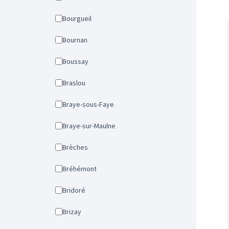
Bourgueil
Bournan
Boussay
Braslou
Braye-sous-Faye
Braye-sur-Maulne
Brèches
Bréhémont
Bridoré
Brizay