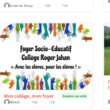
école de Thizay
0
0
l
Mon collège, mon foyer
Soumis au vote
NEHLIG
0
0