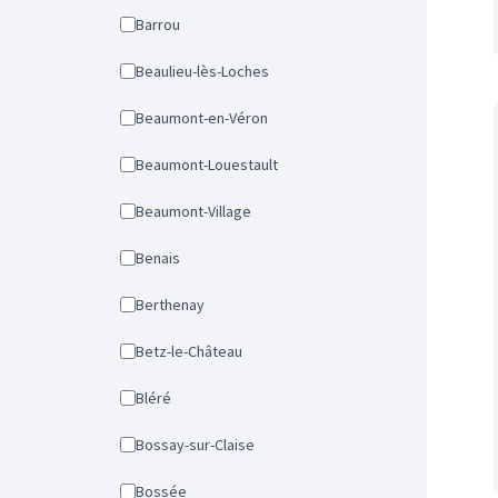
Barrou
Beaulieu-lès-Loches
Beaumont-en-Véron
Beaumont-Louestault
Beaumont-Village
Benais
Berthenay
Betz-le-Château
Bléré
Bossay-sur-Claise
Bossée