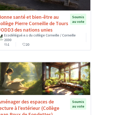
Bonne santé et bien-être au
Soumis
au vote
collège Pierre Corneille de Tours
#ODD3 des nations unies
Ecodélégué.e.s du collège Corneille / Corneille
2030
1
20
Aménager des espaces de
Soumis
au vote
ecture à l’extérieur (Collège
Jean Roux de Fondettes)