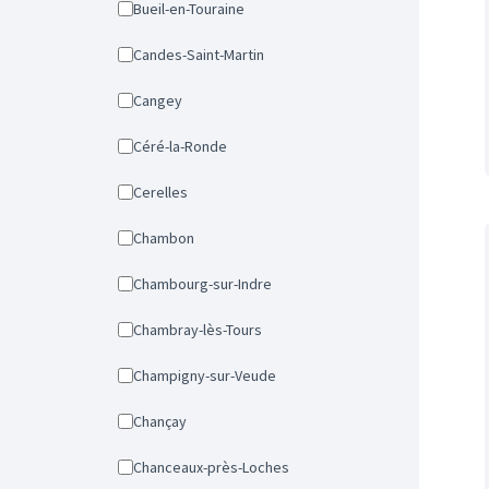
Bueil-en-Touraine
Candes-Saint-Martin
Cangey
Céré-la-Ronde
Cerelles
Chambon
Chambourg-sur-Indre
Chambray-lès-Tours
Champigny-sur-Veude
Chançay
Chanceaux-près-Loches