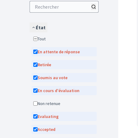
État
Tout
En attente de réponse
Retirée
Soumis au vote
En cours d'évaluation
Non retenue
Evaluating
Accepted