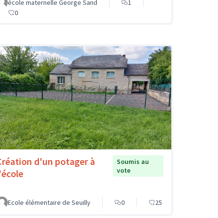
école maternelle George Sand
1
0
Création d'un potager à
Soumis au
vote
'école
Ecole élémentaire de Seuilly
0
25