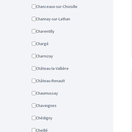
Chanceaux-sur-Choisille
Channay-sur-Lathan
Charentilly
Chargé
Charnizay
Château-la-Vallière
Château-Renault
Chaumussay
Chaveignes
Chédigny
Cheillé