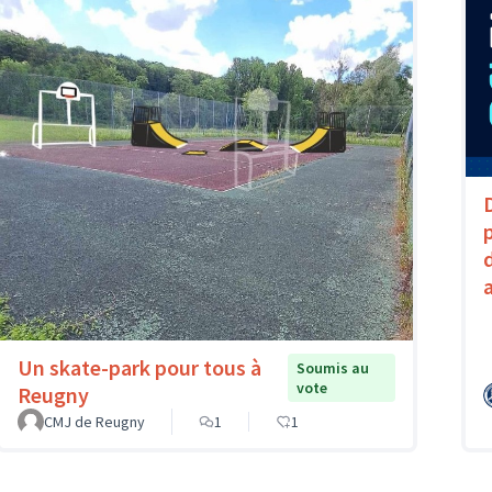
Un skate-park pour tous à
Soumis au
vote
Reugny
CMJ de Reugny
1
1