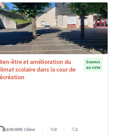
Bien-être et amélioration du
Soumis
au vote
climat scolaire dans la cour de
récréation
LEHEUDRE Céline
0
1