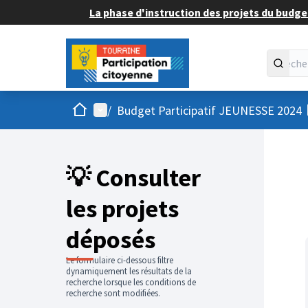
La phase d'instruction des projets du budget
Accueil
Menu principal
/
Budget Participatif JEUNESSE 2024
💡 Consulter
les projets
déposés
Le formulaire ci-dessous filtre
dynamiquement les résultats de la
recherche lorsque les conditions de
recherche sont modifiées.