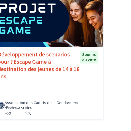
Développement de scenarios
Soumis
au vote
pour l’Escape Game à
destination des jeunes de 14 à 18
ans
Association des Cadets de la Gendarmerie
d'Indre-et-Loire
0
0