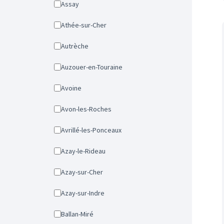
Assay
Athée-sur-Cher
Autrèche
Auzouer-en-Touraine
Avoine
Avon-les-Roches
Avrillé-les-Ponceaux
Azay-le-Rideau
Azay-sur-Cher
Azay-sur-Indre
Ballan-Miré