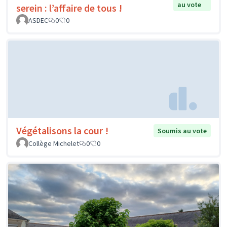
au vote
serein : l’affaire de tous !
ASDEC
0
0
Végétalisons la cour !
Soumis au vote
Collège Michelet
0
0