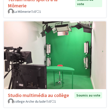
vote
Mômerie
La Mômerie
0
1
Studio multimédia au collège
Soumis au vote
college Arche du lude
0
1