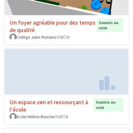
Un foyer agréable pour des temps
Soumis au
vote
de qualité
Collège Jules Romains
0
0
Un espace zen et ressourçant à
Soumis au
vote
l'école
Ecole Hélène Boucher
0
0