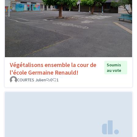
Végétalisons ensemble la cour de
Soumis
au vote
l'école Germaine Renauld!
COURTES Julien
0
1