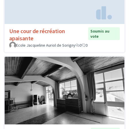
Une cour de récréation
Soumis au
vote
apaisante
Ecole Jacqueline Auriol de Sorigny
0
0