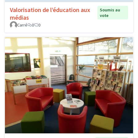
Valorisation de l’éducation aux
Soumis au
vote
médias
Carré
0
0