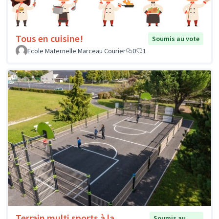
Tous en cuisine!
Soumis au vote
Ecole Maternelle Marceau Courier
0
1
Terrain multi sports à la
Soumis au