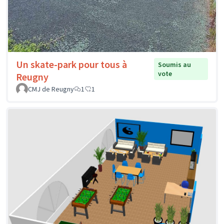
Un skate-park pour tous à
Soumis au
vote
Reugny
CMJ de Reugny
1
1