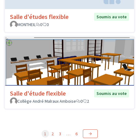
Salle d'études flexible
Soumis au vote
MONTHEIL
0
0
Salle d'étude flexible
Soumis au vote
Collège André Malraux Amboise
0
2
1
2
3
…
6