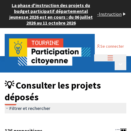
La phase d'instruction des projets du
budget participatif départemental
-
Instruction
jeunesse 2026 est en cours : du 06 juillet
2026 au 11 octobre 2026
Se connecter
Menu princi
Budget Participatif JEUNESSE 2024
/
Menu p
💡 Consulter les projets déposés
💡 Consulter les projets
déposés
Filtrer et rechercher
136 propositions