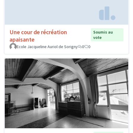
Une cour de récréation
Soumis au
vote
apaisante
Ecole Jacqueline Auriol de Sorigny
0
0