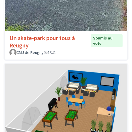
Un skate-park pour tous à
Soumis au
vote
Reugny
CMJ de Reugny
1
1