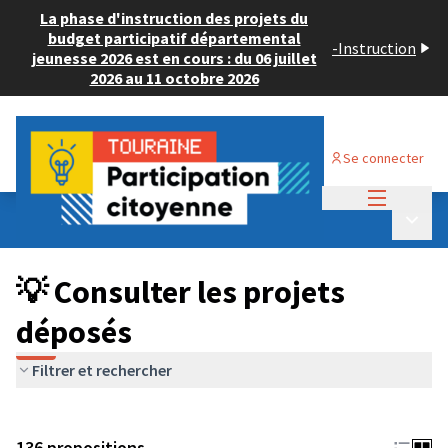
La phase d'instruction des projets du
budget participatif départemental
-
Instruction
jeunesse 2026 est en cours : du 06 juillet
2026 au 11 octobre 2026
Se connecter
Menu princi
Budget Participatif JEUNESSE 2024
/
Menu p
💡 Consulter les projets déposés
💡 Consulter les projets
déposés
Filtrer et rechercher
136 propositions