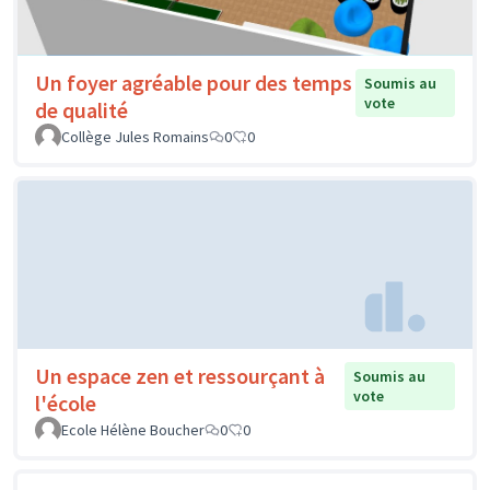
Un foyer agréable pour des temps
Soumis au
vote
de qualité
Collège Jules Romains
0
0
Un espace zen et ressourçant à
Soumis au
vote
l'école
Ecole Hélène Boucher
0
0