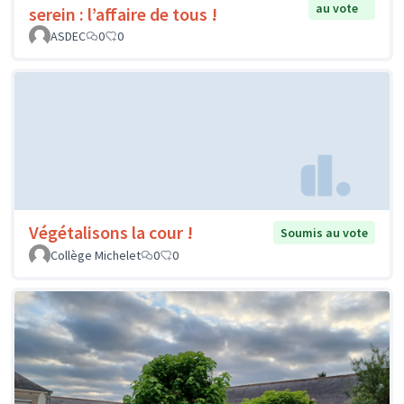
au vote
serein : l’affaire de tous !
ASDEC
0
0
Végétalisons la cour !
Soumis au vote
Collège Michelet
0
0