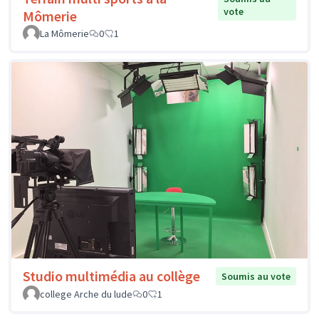
vote
Mômerie
La Mômerie
0
1
Studio multimédia au collège
Soumis au vote
college Arche du lude
0
1