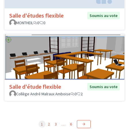
Salle d'études flexible
Soumis au vote
MONTHEIL
0
0
Salle d'étude flexible
Soumis au vote
Collège André Malraux Amboise
0
2
1
2
3
…
6