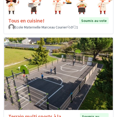
Tous en cuisine!
Soumis au vote
Ecole Maternelle Marceau Courier
0
1
Terrain multi sports à la
Soumis au