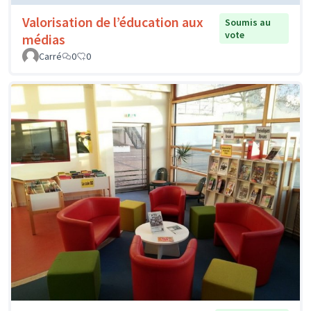
Valorisation de l’éducation aux
Soumis au
vote
médias
Carré
0
0