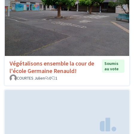
Végétalisons ensemble la cour de
Soumis
au vote
l'école Germaine Renauld!
COURTES Julien
0
1