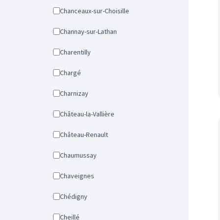
Chanceaux-sur-Choisille
Channay-sur-Lathan
Charentilly
Chargé
Charnizay
Château-la-Vallière
Château-Renault
Chaumussay
Chaveignes
Chédigny
Cheillé