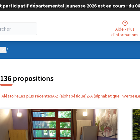
 participatif départemental jeunesse 2026 est en cours : du 06 
Aide - Plus
d'informations
Menu utilisateur
/
136 propositions
Aléatoire
Les plus récentes
A-Z (alphabétique)
Z-A (alphabétique inverse)
L