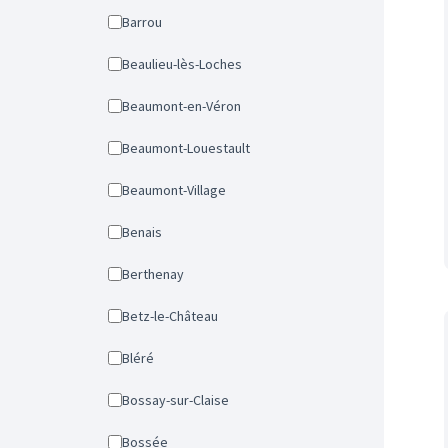
Barrou
Beaulieu-lès-Loches
Beaumont-en-Véron
Beaumont-Louestault
Beaumont-Village
Benais
Berthenay
Betz-le-Château
Bléré
Bossay-sur-Claise
Bossée