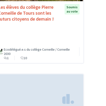
Les élèves du collège Pierre
Soumis
au vote
Corneille de Tours sont les
futurs citoyens de demain !
Ecodélégué.e.s du collège Corneille / Corneille
2030
1
10