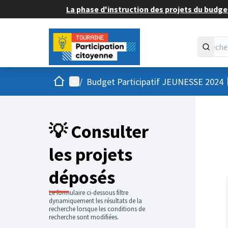
La phase d'instruction des projets du budget
Accueil
Menu principal
/
Budget Participatif JEUNESSE 2024
💡 Consulter
les projets
déposés
Le formulaire ci-dessous filtre
dynamiquement les résultats de la
recherche lorsque les conditions de
recherche sont modifiées.