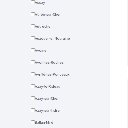
Assay
Athée-sur-Cher
Autrèche
Auzouer-en-Touraine
Avoine
Avon-les-Roches
Avrillé-les-Ponceaux
Azay-le-Rideau
Azay-sur-Cher
Azay-sur-Indre
Ballan-Miré