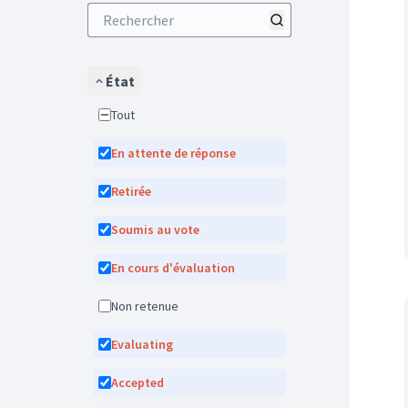
État
Tout
En attente de réponse
Retirée
Soumis au vote
En cours d'évaluation
Non retenue
Evaluating
Accepted