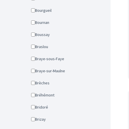
Bourgueil
Bournan
Boussay
Braslou
Braye-sous-Faye
Braye-sur-Maulne
Brèches
Bréhémont
Bridoré
Brizay