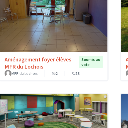
Aménagement foyer élèves-
Soumis au
vote
MFR du Lochois
MFR du Lochois
2
18