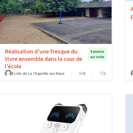
Réalisation d'une fresque du
Soumis
au vote
Vivre ensemble dans la cour de
l'école
Ecole de La Chapelle aux Naux
0
1