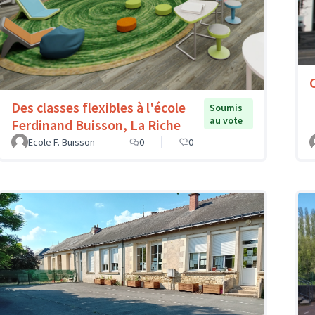
Des classes flexibles à l'école
Soumis
au vote
Ferdinand Buisson, La Riche
Ecole F. Buisson
0
0