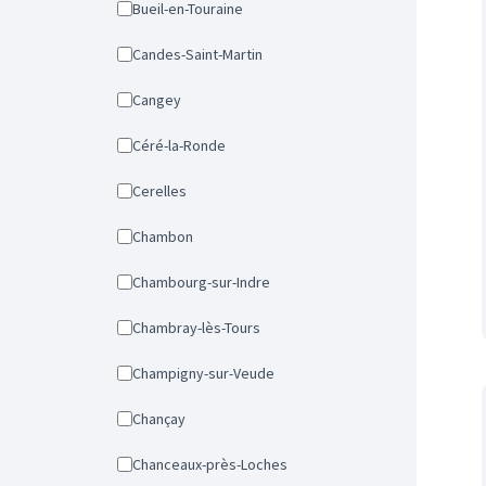
Bueil-en-Touraine
Candes-Saint-Martin
Cangey
Céré-la-Ronde
Cerelles
Chambon
Chambourg-sur-Indre
Chambray-lès-Tours
Champigny-sur-Veude
Chançay
Chanceaux-près-Loches