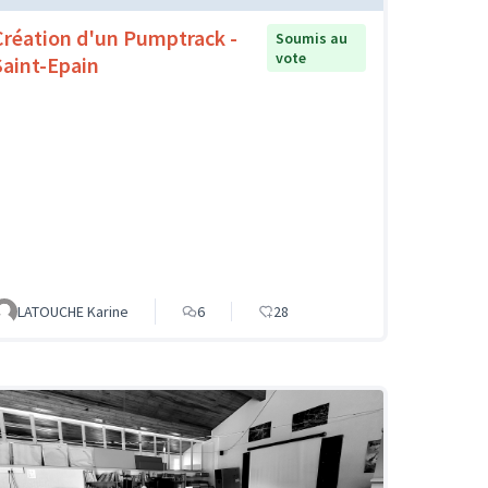
Création d'un Pumptrack -
Soumis au
vote
Saint-Epain
LATOUCHE Karine
6
28