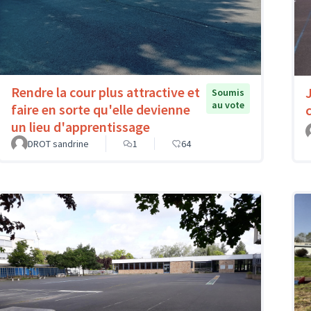
Rendre la cour plus attractive et
Soumis
au vote
faire en sorte qu'elle devienne
un lieu d'apprentissage
DROT sandrine
1
64