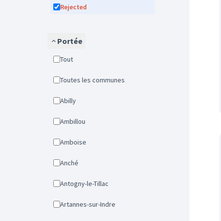
Rejected
Portée
Tout
Toutes les communes
Abilly
Ambillou
Amboise
Anché
Antogny-le-Tillac
Artannes-sur-Indre