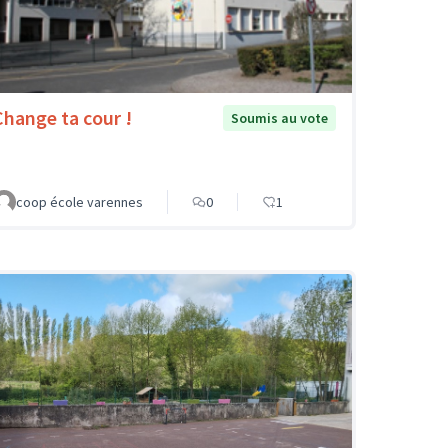
Change ta cour !
Soumis au vote
coop école varennes
0
1