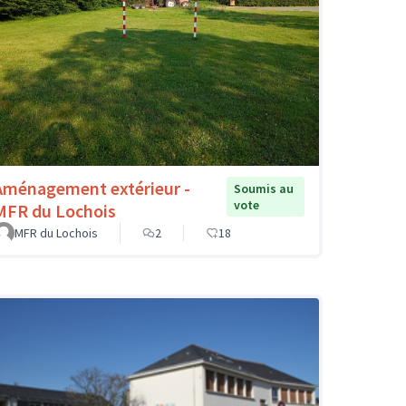
Aménagement extérieur -
Soumis au
vote
MFR du Lochois
MFR du Lochois
2
18