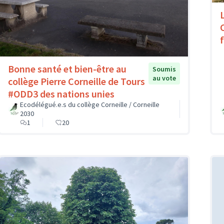
Bonne santé et bien-être au
Soumis
au vote
collège Pierre Corneille de Tours
#ODD3 des nations unies
Ecodélégué.e.s du collège Corneille / Corneille
2030
1
20