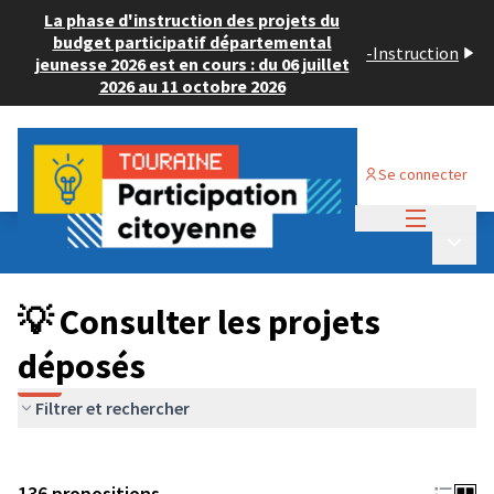
La phase d'instruction des projets du
budget participatif départemental
-
Instruction
jeunesse 2026 est en cours : du 06 juillet
2026 au 11 octobre 2026
Se connecter
Menu princi
Budget Participatif JEUNESSE 2024
/
Menu p
💡 Consulter les projets déposés
💡 Consulter les projets
déposés
Filtrer et rechercher
136 propositions