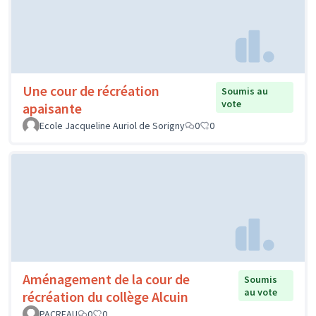
Une cour de récréation
Soumis au
vote
apaisante
Ecole Jacqueline Auriol de Sorigny
0
0
Aménagement de la cour de
Soumis
au vote
récréation du collège Alcuin
PACREAU
0
0