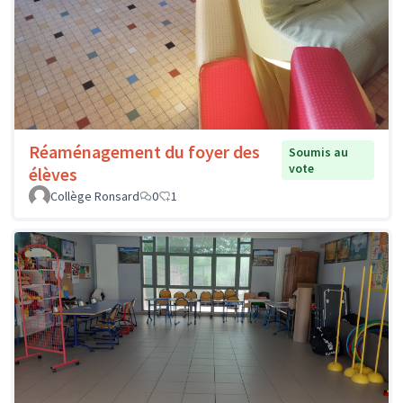
Réaménagement du foyer des
Soumis au
vote
élèves
Collège Ronsard
0
1