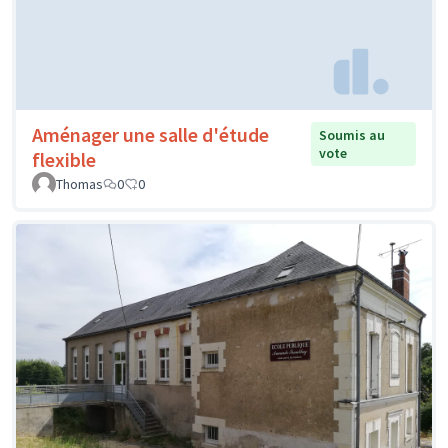
Aménager une salle d'étude
Soumis au
vote
flexible
Thomas
0
0