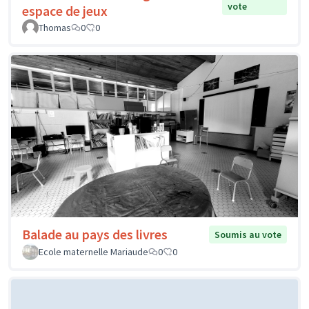
vote
espace de jeux
Thomas
0
0
Balade au pays des livres
Soumis au vote
Ecole maternelle Mariaude
0
0