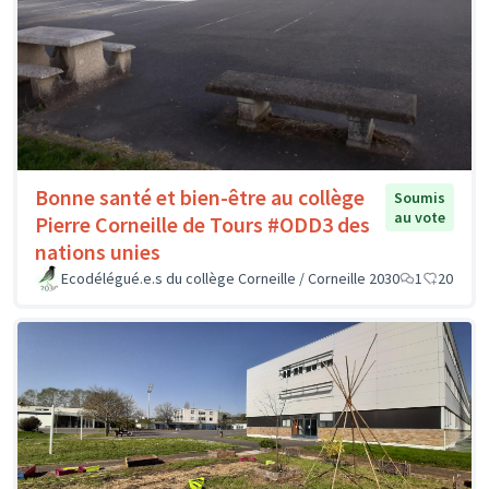
Bonne santé et bien-être au collège
Soumis
au vote
Pierre Corneille de Tours #ODD3 des
nations unies
Ecodélégué.e.s du collège Corneille / Corneille 2030
1
20