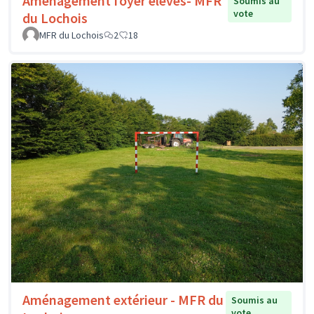
Aménagement foyer élèves- MFR
Soumis au
vote
du Lochois
MFR du Lochois
2
18
Aménagement extérieur - MFR du
Soumis au
vote