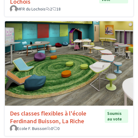
Lochois
MFR du Lochois
2
18
Des classes flexibles à l'école
Soumis
au vote
Ferdinand Buisson, La Riche
Ecole F. Buisson
0
0