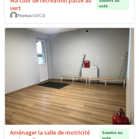
Ma cour de récréation passe au
Soumis au
vote
vert
Thomas
0
0
Aménager la salle de motricité
Soumis au
vote