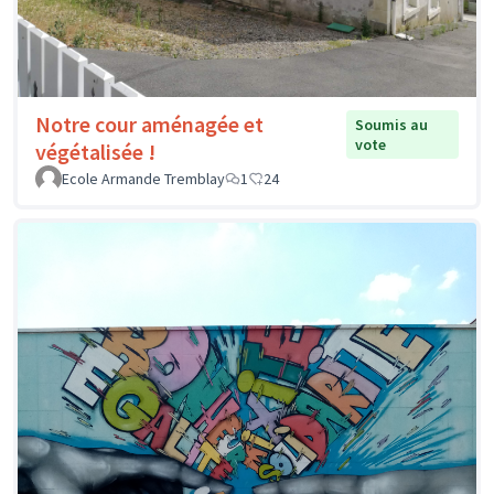
Notre cour aménagée et
Soumis au
vote
végétalisée !
Ecole Armande Tremblay
1
24