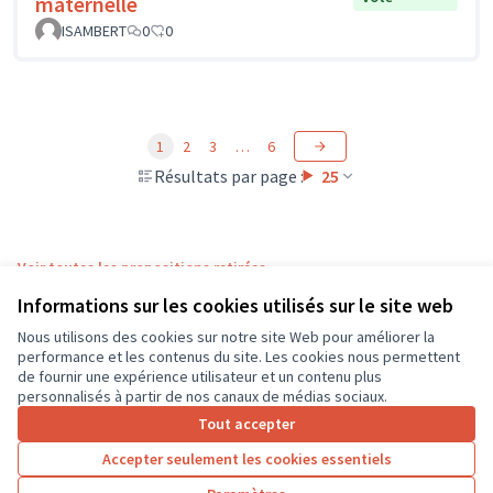
maternelle
ISAMBERT
0
0
1
2
3
…
6
Résultats par page :
25
Voir toutes les propositions retirées
Informations sur les cookies utilisés sur le site web
Nous utilisons des cookies sur notre site Web pour améliorer la
Conditions d'utilisation
performance et les contenus du site. Les cookies nous permettent
Paramètres des cookies
de fournir une expérience utilisateur et un contenu plus
CD37 sur X
CD37 sur Facebook
CD37 sur Instagram
CD37 sur YouTube
personnalisés à partir de nos canaux de médias sociaux.
(Lien externe)
(Lien externe)
(Lien externe)
(Lien externe)
Tout accepter
Accepter seulement les cookies essentiels
Licence Cre
(Lien extern