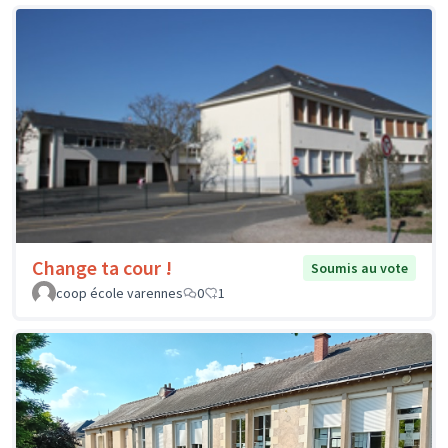
Change ta cour !
Soumis au vote
coop école varennes
0
1