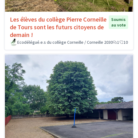
Les élèves du collège Pierre Corneille
Soumis
au vote
de Tours sont les futurs citoyens de
demain !
Ecodélégué.e.s du collège Corneille / Corneille 2030
1
10