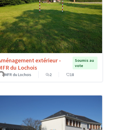
Aménagement extérieur -
Soumis au
vote
MFR du Lochois
MFR du Lochois
2
18