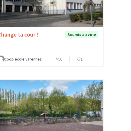
Change ta cour !
Soumis au vote
coop école varennes
0
1