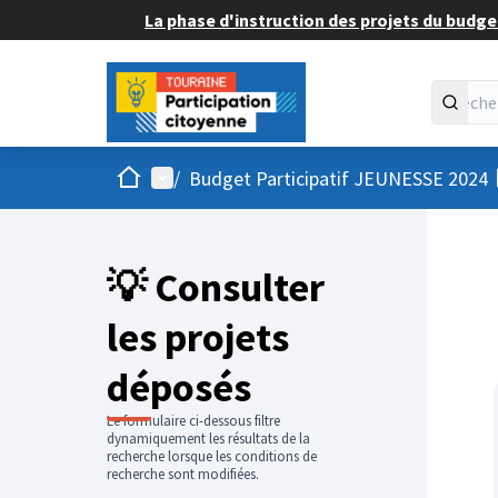
La phase d'instruction des projets du budget
Accueil
Menu principal
/
Budget Participatif JEUNESSE 2024
💡 Consulter
les projets
déposés
Le formulaire ci-dessous filtre
dynamiquement les résultats de la
recherche lorsque les conditions de
recherche sont modifiées.