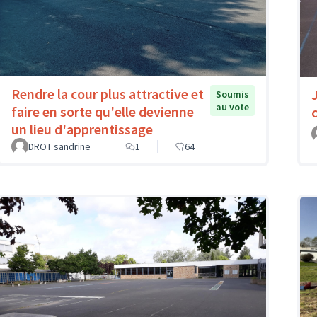
Rendre la cour plus attractive et
Soumis
au vote
faire en sorte qu'elle devienne
un lieu d'apprentissage
DROT sandrine
1
64