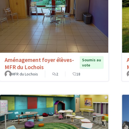
Aménagement foyer élèves-
Soumis au
vote
MFR du Lochois
MFR du Lochois
2
18