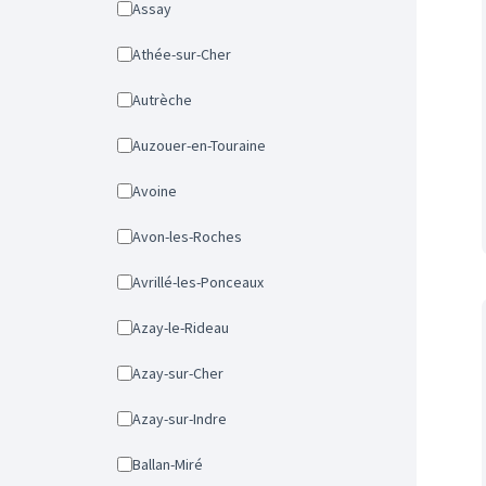
Assay
Athée-sur-Cher
Autrèche
Auzouer-en-Touraine
Avoine
Avon-les-Roches
Avrillé-les-Ponceaux
Azay-le-Rideau
Azay-sur-Cher
Azay-sur-Indre
Ballan-Miré