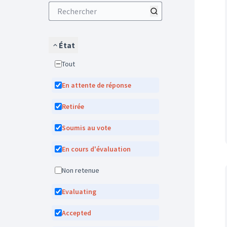
État
Tout
En attente de réponse
Retirée
Soumis au vote
En cours d'évaluation
Non retenue
Evaluating
Accepted