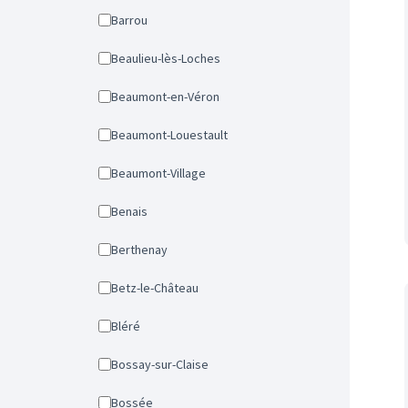
Barrou
Beaulieu-lès-Loches
Beaumont-en-Véron
Beaumont-Louestault
Beaumont-Village
Benais
Berthenay
Betz-le-Château
Bléré
Bossay-sur-Claise
Bossée