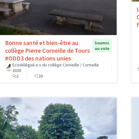
Bonne santé et bien-être au
Soumis
au vote
collège Pierre Corneille de Tours
#ODD3 des nations unies
Ecodélégué.e.s du collège Corneille / Corneille
2030
1
20