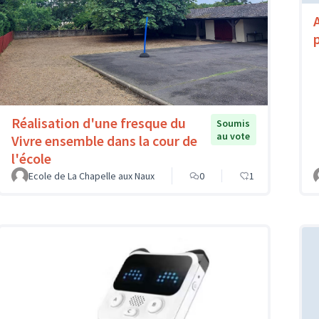
Réalisation d'une fresque du
Soumis
au vote
Vivre ensemble dans la cour de
l'école
Ecole de La Chapelle aux Naux
0
1