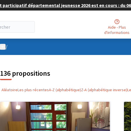
 participatif départemental jeunesse 2026 est en cours : du 06 
Aide - Plus
d'informations
Menu utilisateur
/
136 propositions
Aléatoire
Les plus récentes
A-Z (alphabétique)
Z-A (alphabétique inverse)
L