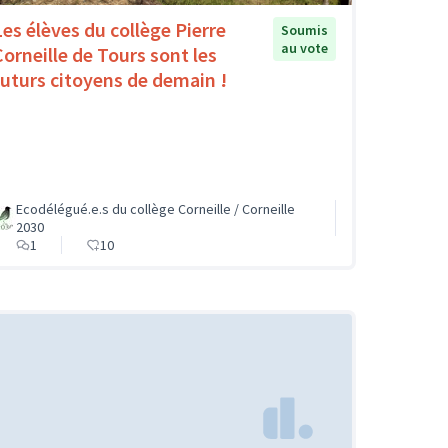
Les élèves du collège Pierre
Soumis
au vote
Corneille de Tours sont les
futurs citoyens de demain !
Ecodélégué.e.s du collège Corneille / Corneille
2030
1
10