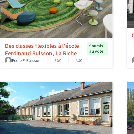
Des classes flexibles à l'école
Soumis
au vote
Ferdinand Buisson, La Riche
Ecole F. Buisson
0
0