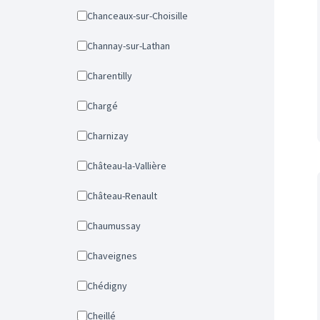
Chanceaux-sur-Choisille
Channay-sur-Lathan
Charentilly
Chargé
Charnizay
Château-la-Vallière
Château-Renault
Chaumussay
Chaveignes
Chédigny
Cheillé