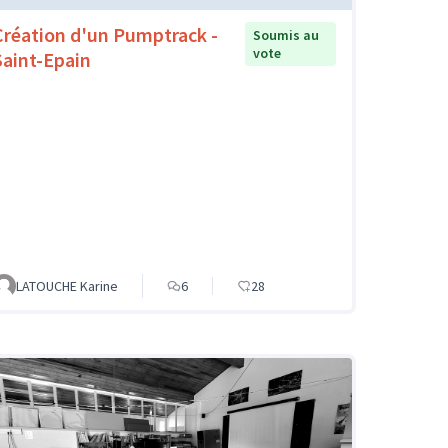
Création d'un Pumptrack -
Soumis au
vote
Saint-Epain
LATOUCHE Karine
6
28