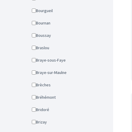
Bourgueil
Bournan
Boussay
Braslou
Braye-sous-Faye
Braye-sur-Maulne
Brèches
Bréhémont
Bridoré
Brizay