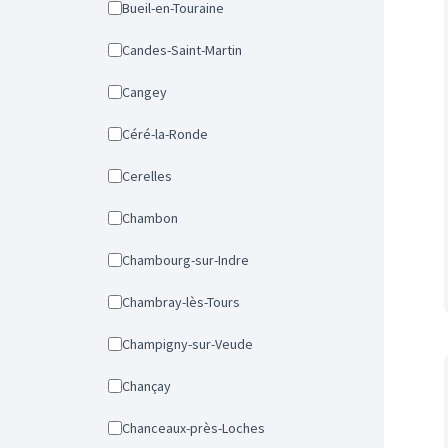
Bueil-en-Touraine
Candes-Saint-Martin
Cangey
Céré-la-Ronde
Cerelles
Chambon
Chambourg-sur-Indre
Chambray-lès-Tours
Champigny-sur-Veude
Chançay
Chanceaux-près-Loches