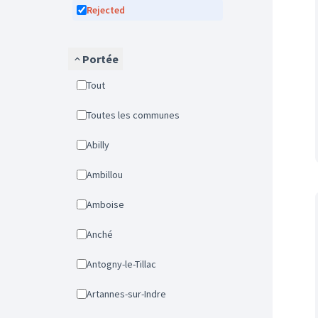
Rejected
Portée
Tout
Toutes les communes
Abilly
Ambillou
Amboise
Anché
Antogny-le-Tillac
Artannes-sur-Indre