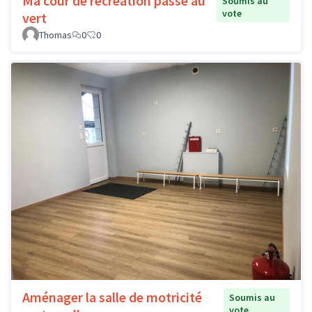
Ma cour de récréation passe au
Soumis au
vote
vert
Thomas
0
0
Aménager la salle de motricité
Soumis au
vote