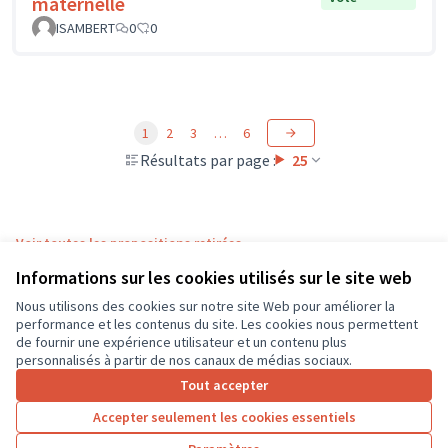
maternelle
ISAMBERT
0
0
1
2
3
…
6
Résultats par page :
25
Voir toutes les propositions retirées
Informations sur les cookies utilisés sur le site web
Nous utilisons des cookies sur notre site Web pour améliorer la
Conditions d'utilisation
performance et les contenus du site. Les cookies nous permettent
Paramètres des cookies
de fournir une expérience utilisateur et un contenu plus
CD37 sur X
CD37 sur Facebook
CD37 sur Instagram
CD37 sur YouTube
personnalisés à partir de nos canaux de médias sociaux.
(Lien externe)
(Lien externe)
(Lien externe)
(Lien externe)
Tout accepter
Accepter seulement les cookies essentiels
Licence Cre
(Lien extern