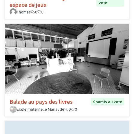
vote
espace de jeux
Thomas
0
0
Balade au pays des livres
Soumis au vote
Ecole maternelle Mariaude
0
0