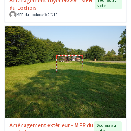
Aménagement foyer élèves- MFR
Soumis au
vote
du Lochois
MFR du Lochois
2
18
Aménagement extérieur - MFR du
Soumis au
vote