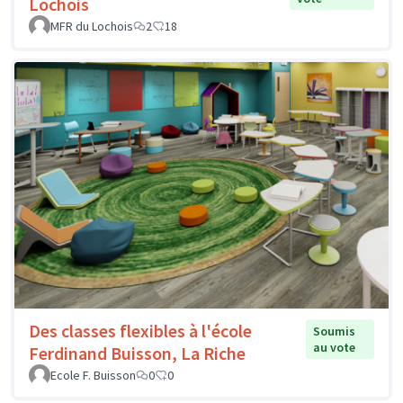
Lochois
MFR du Lochois
2
18
Des classes flexibles à l'école
Soumis
au vote
Ferdinand Buisson, La Riche
Ecole F. Buisson
0
0