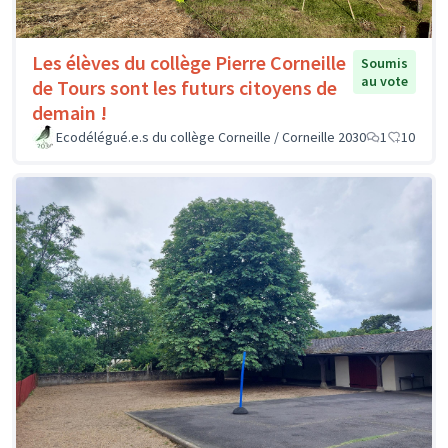
Les élèves du collège Pierre Corneille
Soumis
au vote
de Tours sont les futurs citoyens de
demain !
Ecodélégué.e.s du collège Corneille / Corneille 2030
1
10