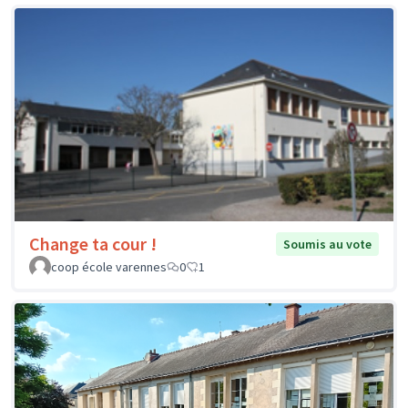
Change ta cour !
Soumis au vote
coop école varennes
0
1