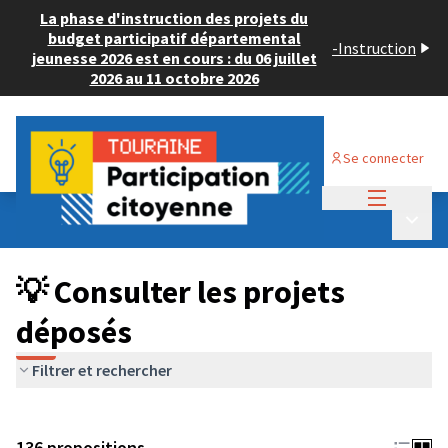
La phase d'instruction des projets du
budget participatif départemental
-
Instruction
jeunesse 2026 est en cours : du 06 juillet
2026 au 11 octobre 2026
Se connecter
Menu princi
Budget Participatif JEUNESSE 2024
/
Menu p
💡 Consulter les projets déposés
💡 Consulter les projets
déposés
Filtrer et rechercher
136 propositions