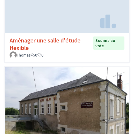
Aménager une salle d'étude
Soumis au
vote
flexible
Thomas
0
0