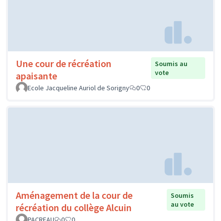
Une cour de récréation
Soumis au
vote
apaisante
Ecole Jacqueline Auriol de Sorigny
0
0
Aménagement de la cour de
Soumis
au vote
récréation du collège Alcuin
PACREAU
0
0