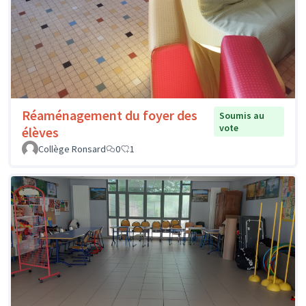
Réaménagement du foyer des
Soumis au
vote
élèves
Collège Ronsard
0
1