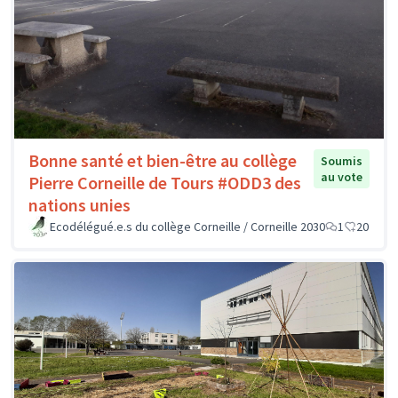
Bonne santé et bien-être au collège
Soumis
au vote
Pierre Corneille de Tours #ODD3 des
nations unies
Ecodélégué.e.s du collège Corneille / Corneille 2030
1
20