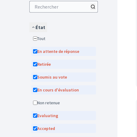
État
Tout
En attente de réponse
Retirée
Soumis au vote
En cours d'évaluation
Non retenue
Evaluating
Accepted