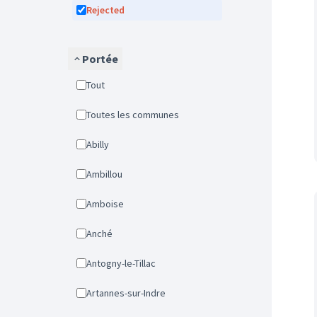
Rejected
Portée
Tout
Toutes les communes
Abilly
Ambillou
Amboise
Anché
Antogny-le-Tillac
Artannes-sur-Indre