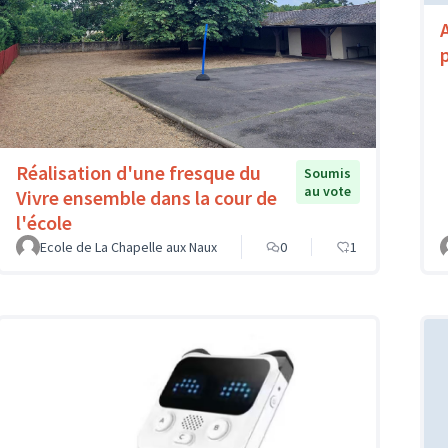
Réalisation d'une fresque du
Soumis
au vote
Vivre ensemble dans la cour de
l'école
Ecole de La Chapelle aux Naux
0
1