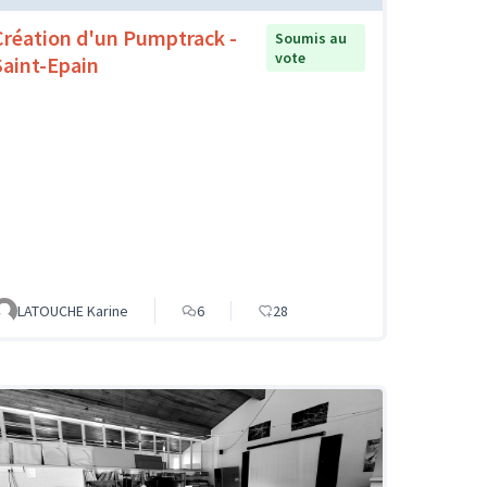
Création d'un Pumptrack -
Soumis au
vote
Saint-Epain
LATOUCHE Karine
6
28