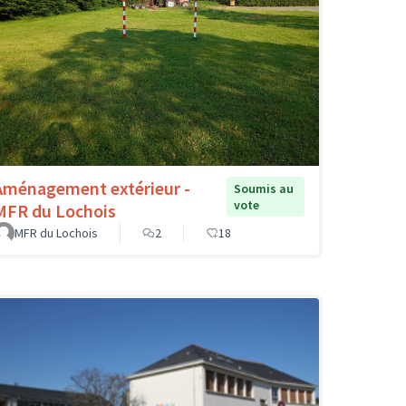
Aménagement extérieur -
Soumis au
vote
MFR du Lochois
MFR du Lochois
2
18