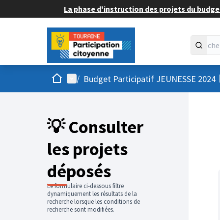
La phase d'instruction des projets du budget
Accueil
Menu principal
/
Budget Participatif JEUNESSE 2024
💡 Consulter
les projets
déposés
Le formulaire ci-dessous filtre
dynamiquement les résultats de la
recherche lorsque les conditions de
recherche sont modifiées.