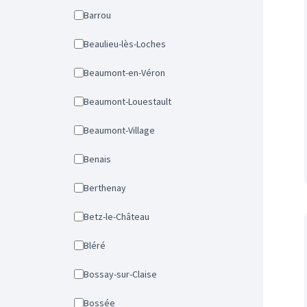
Barrou
Beaulieu-lès-Loches
Beaumont-en-Véron
Beaumont-Louestault
Beaumont-Village
Benais
Berthenay
Betz-le-Château
Bléré
Bossay-sur-Claise
Bossée