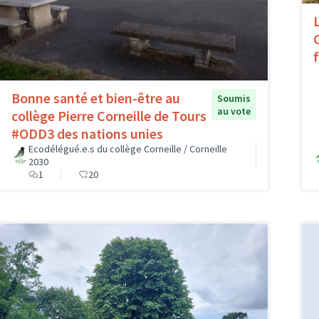
Bonne santé et bien-être au
Soumis
au vote
collège Pierre Corneille de Tours
#ODD3 des nations unies
Ecodélégué.e.s du collège Corneille / Corneille
2030
1
20