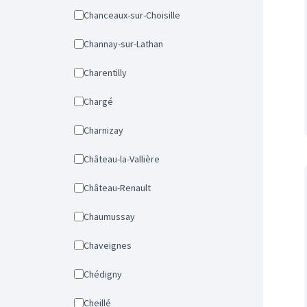
Chanceaux-sur-Choisille
Channay-sur-Lathan
Charentilly
Chargé
Charnizay
Château-la-Vallière
Château-Renault
Chaumussay
Chaveignes
Chédigny
Cheillé