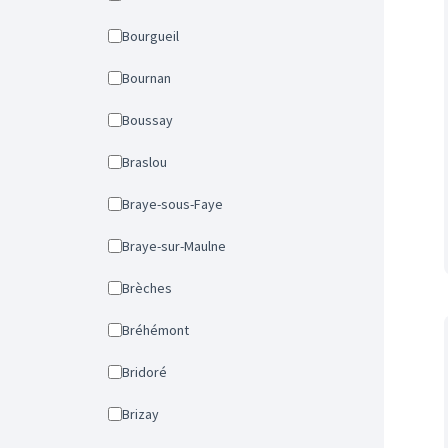
Bourgueil
Bournan
Boussay
Braslou
Braye-sous-Faye
Braye-sur-Maulne
Brèches
Bréhémont
Bridoré
Brizay