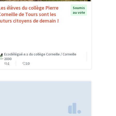
Les élèves du collège Pierre
Soumis
au vote
Corneille de Tours sont les
futurs citoyens de demain !
Ecodélégué.e.s du collège Corneille / Corneille
2030
1
10