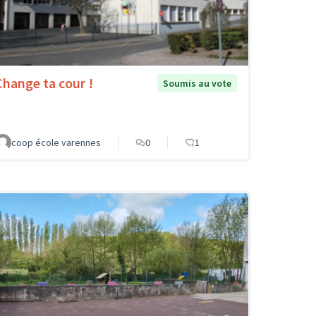
Change ta cour !
Soumis au vote
coop école varennes
0
1