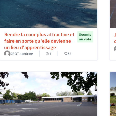
Rendre la cour plus attractive et
Soumis
au vote
faire en sorte qu'elle devienne
un lieu d'apprentissage
DROT sandrine
1
64