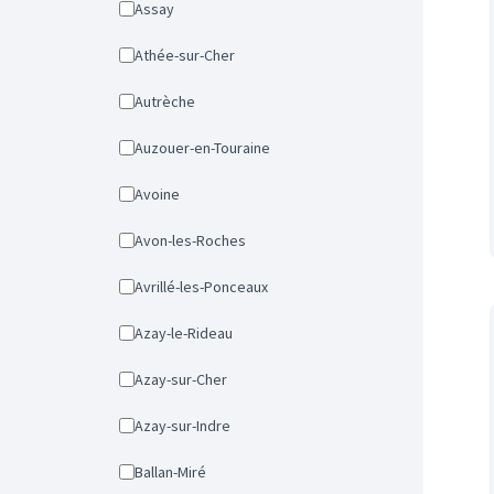
Assay
Athée-sur-Cher
Autrèche
Auzouer-en-Touraine
Avoine
Avon-les-Roches
Avrillé-les-Ponceaux
Azay-le-Rideau
Azay-sur-Cher
Azay-sur-Indre
Ballan-Miré