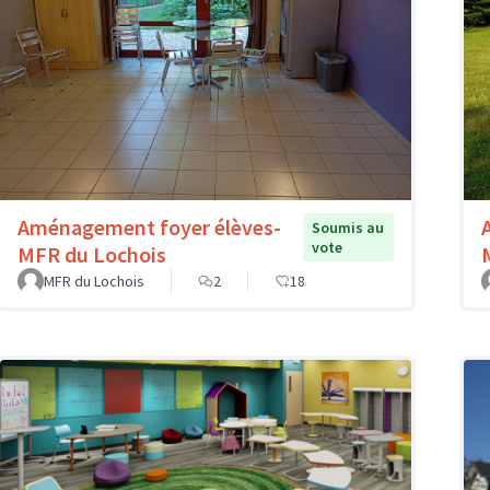
Aménagement foyer élèves-
Soumis au
vote
MFR du Lochois
MFR du Lochois
2
18