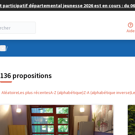
 participatif départemental jeunesse 2026 est en cours : du 06 
Aide
Menu utilisateur
/
136 propositions
Aléatoire
Les plus récentes
A-Z (alphabétique)
Z-A (alphabétique inverse)
L