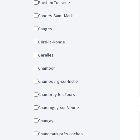
Bueil-en-Touraine
Candes-Saint-Martin
Cangey
Céré-la-Ronde
Cerelles
Chambon
Chambourg-sur-Indre
Chambray-lès-Tours
Champigny-sur-Veude
Chançay
Chanceaux-près-Loches