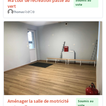
Ma cour de récréation passe au
Soumis au
vote
vert
Thomas
0
0
Aménager la salle de motricité
Soumis au
vote