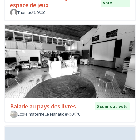
vote
espace de jeux
Thomas
0
0
Balade au pays des livres
Soumis au vote
Ecole maternelle Mariaude
0
0