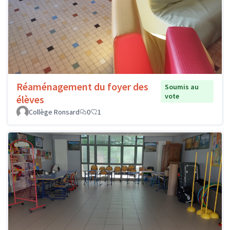
Réaménagement du foyer des
Soumis au
vote
élèves
Collège Ronsard
0
1