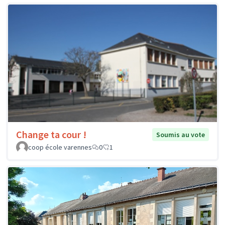
Change ta cour !
Soumis au vote
coop école varennes
0
1