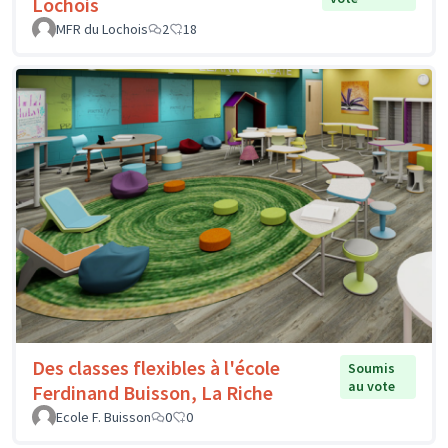
Lochois
MFR du Lochois
2
18
Des classes flexibles à l'école
Soumis
au vote
Ferdinand Buisson, La Riche
Ecole F. Buisson
0
0