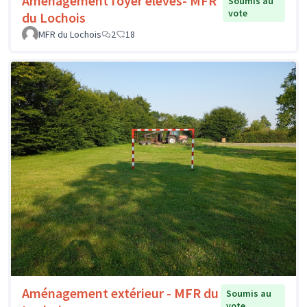
Aménagement foyer élèves- MFR
Soumis au
vote
du Lochois
MFR du Lochois
2
18
Aménagement extérieur - MFR du
Soumis au
vote