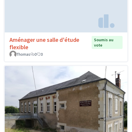
Aménager une salle d'étude
Soumis au
vote
flexible
Thomas
0
0