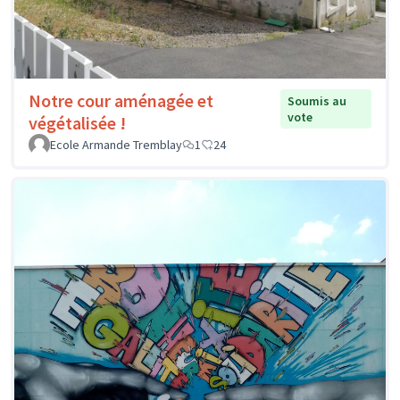
Notre cour aménagée et
Soumis au
vote
végétalisée !
Ecole Armande Tremblay
1
24