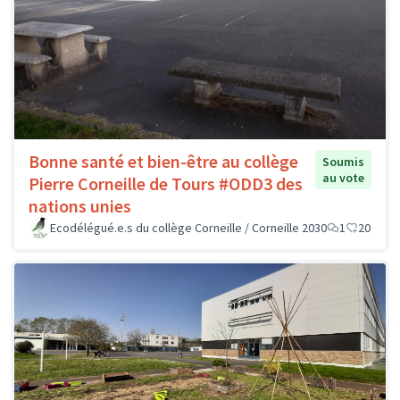
Bonne santé et bien-être au collège
Soumis
au vote
Pierre Corneille de Tours #ODD3 des
nations unies
Ecodélégué.e.s du collège Corneille / Corneille 2030
1
20