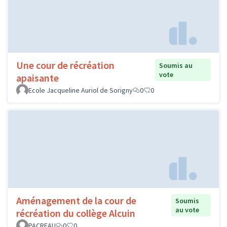
Une cour de récréation
Soumis au
vote
apaisante
Ecole Jacqueline Auriol de Sorigny
0
0
Aménagement de la cour de
Soumis
au vote
récréation du collège Alcuin
PACREAU
0
0