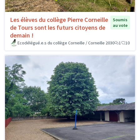
Les élèves du collège Pierre Corneille
Soumis
au vote
de Tours sont les futurs citoyens de
demain !
Ecodélégué.e.s du collège Corneille / Corneille 2030
1
10