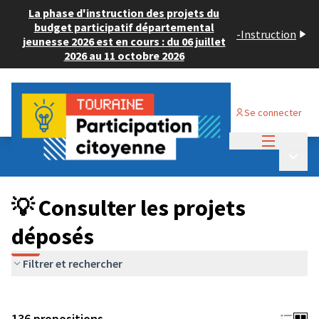
La phase d'instruction des projets du
budget participatif départemental
-
Instruction
jeunesse 2026 est en cours : du 06 juillet
2026 au 11 octobre 2026
Se connecter
Menu princi
Budget Participatif JEUNESSE 2024
/
Menu p
💡 Consulter les projets déposés
💡 Consulter les projets
déposés
Filtrer et rechercher
136 propositions