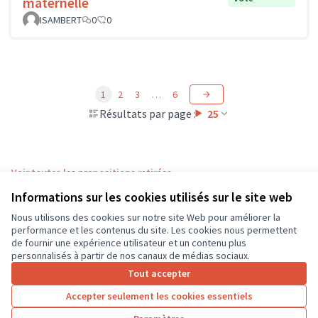
maternelle
ISAMBERT
0
0
1
2
3
…
6
Résultats par page :
25
Voir toutes les propositions retirées
Informations sur les cookies utilisés sur le site web
Nous utilisons des cookies sur notre site Web pour améliorer la
Conditions d'utilisation
performance et les contenus du site. Les cookies nous permettent
Paramètres des cookies
de fournir une expérience utilisateur et un contenu plus
CD37 sur X
CD37 sur Facebook
CD37 sur Instagram
CD37 sur YouTube
personnalisés à partir de nos canaux de médias sociaux.
(Lien externe)
(Lien externe)
(Lien externe)
(Lien externe)
Tout accepter
Accepter seulement les cookies essentiels
Licence Cre
(Lien extern