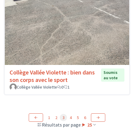
Collège Vallée Violette : bien dans
Soumis
au vote
son corps avec le sport
Collège Vallée Violette
0
1
1
2
3
4
5
6
Résultats par page :
25