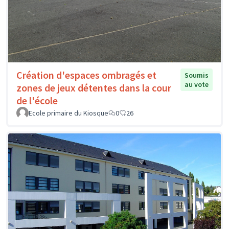
Création d'espaces ombragés et
Soumis
au vote
zones de jeux détentes dans la cour
de l'école
Ecole primaire du Kiosque
0
26