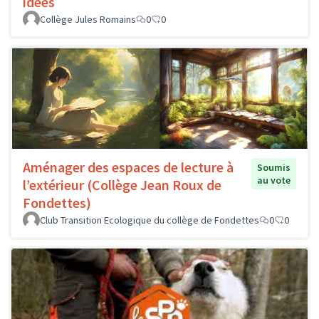
idées
Collège Jules Romains
0
0
Aménager des espaces de lecture à
Soumis
au vote
l’extérieur (Collège Jean Roux de
Fondettes)
Club Transition Ecologique du collège de Fondettes
0
0