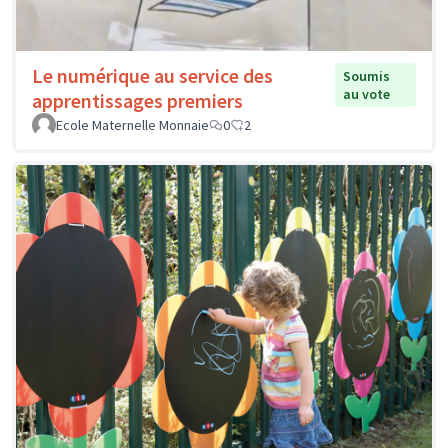
Le numérique au service des
Soumis
au vote
apprentissages premiers
Ecole Maternelle Monnaie
0
2