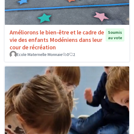
Améliorons le bien-être et le cadre de
Soumis
au vote
vie des enfants Modéniens dans leur
cour de récréation
Ecole Maternelle Monnaie
0
2