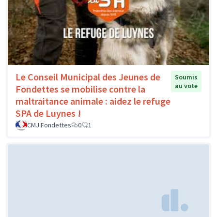
Le Conseil Municipal des Jeunes de
Soumis
au vote
Fondettes se mobilise contre la
maltraitance animale : aidez le refuge
SPA de Luynes !
CMJ Fondettes
0
1