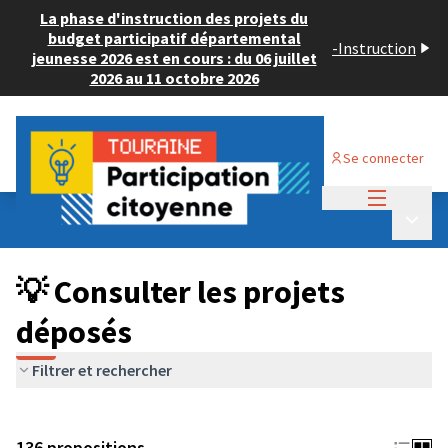
La phase d'instruction des projets du
budget participatif départemental
-
Instruction
jeunesse 2026 est en cours : du 06 juillet
2026 au 11 octobre 2026
Se connecter
Menu princi
Budget Participatif JEUNESSE 2024
/
Menu p
💡 Consulter les projets déposés
💡 Consulter les projets
déposés
Filtrer et rechercher
136 propositions