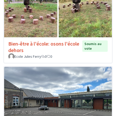
Bien-être à l'école: osons l'école
Soumis au
vote
dehors
Ecole Jules Ferry
0
0