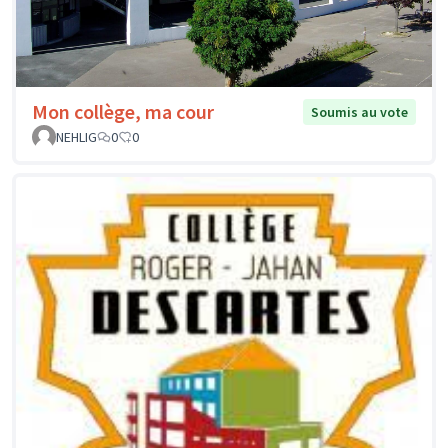
Mon collège, ma cour
Soumis au vote
NEHLIG
0
0