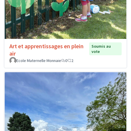
Art et apprentissages en plein
Soumis au
vote
air
Ecole Maternelle Monnaie
0
2