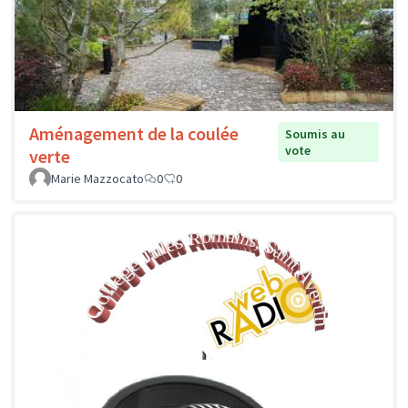
Aménagement de la coulée
Soumis au
vote
verte
Marie Mazzocato
0
0