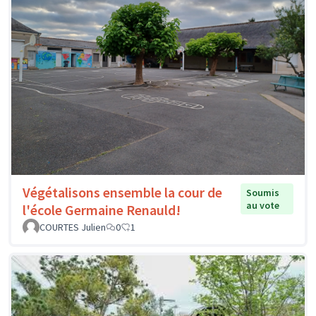
Végétalisons ensemble la cour de
Soumis
au vote
l'école Germaine Renauld!
COURTES Julien
0
1