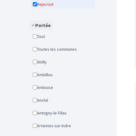
Rejected
Portée
Tout
Toutes les communes
Abilly
Ambillou
Amboise
Anché
Antogny-le-Tillac
Artannes-sur-Indre