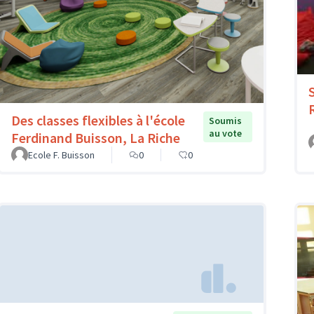
Des classes flexibles à l'école
Soumis
au vote
Ferdinand Buisson, La Riche
Ecole F. Buisson
0
0