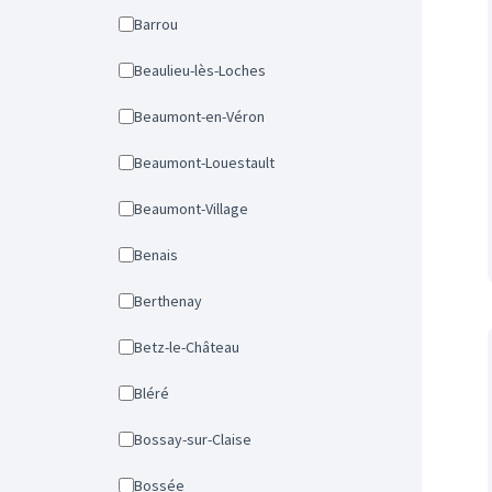
Barrou
Beaulieu-lès-Loches
Beaumont-en-Véron
Beaumont-Louestault
Beaumont-Village
Benais
Berthenay
Betz-le-Château
Bléré
Bossay-sur-Claise
Bossée