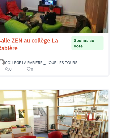
Salle ZEN au collège La
Soumis au
vote
Rabière
COLLEGE LA RABIERE _ JOUE-LES-TOURS
0
0