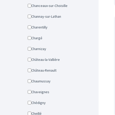
Chanceaux-sur-Choisille
Channay-sur-Lathan
Charentilly
Chargé
Charnizay
Château-la-Vallière
Château-Renault
Chaumussay
Chaveignes
Chédigny
Cheillé