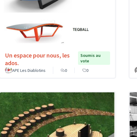
Un espace pour nous, les
Soumis au
vote
ados.
APE Les Diablotins
0
0