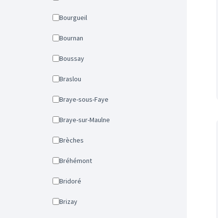
Bourgueil
Bournan
Boussay
Braslou
Braye-sous-Faye
Braye-sur-Maulne
Brèches
Bréhémont
Bridoré
Brizay