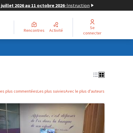
juillet 2026 au 11 octobre 2026
-
Instruction
Se
Rencontres
Activité
connecter
Les plus commentées
Les plus suivies
Avec le plus d'auteurs