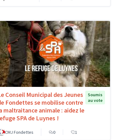
Le Conseil Municipal des Jeunes
Soumis
au vote
de Fondettes se mobilise contre
la maltraitance animale : aidez le
refuge SPA de Luynes !
CMJ Fondettes
0
1