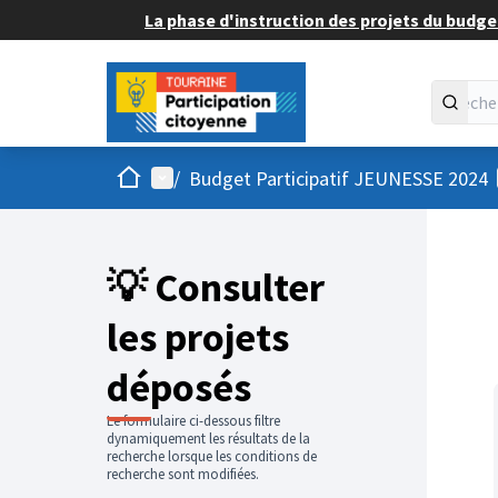
La phase d'instruction des projets du budget
Accueil
Menu principal
/
Budget Participatif JEUNESSE 2024
💡 Consulter
les projets
déposés
Le formulaire ci-dessous filtre
dynamiquement les résultats de la
recherche lorsque les conditions de
recherche sont modifiées.