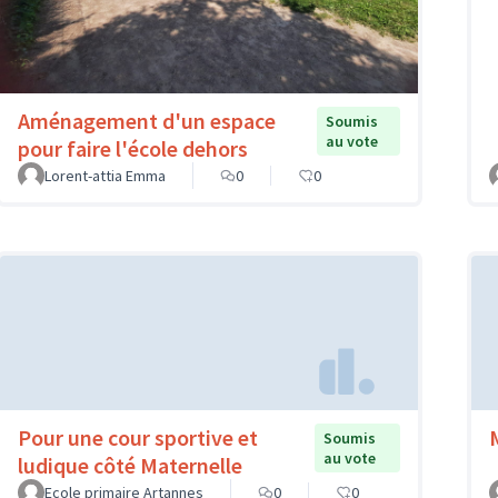
Aménagement d'un espace
Soumis
au vote
pour faire l'école dehors
Lorent-attia Emma
0
0
Pour une cour sportive et
Soumis
au vote
ludique côté Maternelle
Ecole primaire Artannes
0
0