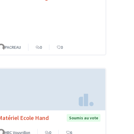
PACREAU
0
0
Matériel Ecole Hand
Soumis au vote
HBC Vouvrillon
0
6