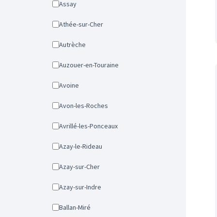
Assay
Athée-sur-Cher
Autrèche
Auzouer-en-Touraine
Avoine
Avon-les-Roches
Avrillé-les-Ponceaux
Azay-le-Rideau
Azay-sur-Cher
Azay-sur-Indre
Ballan-Miré