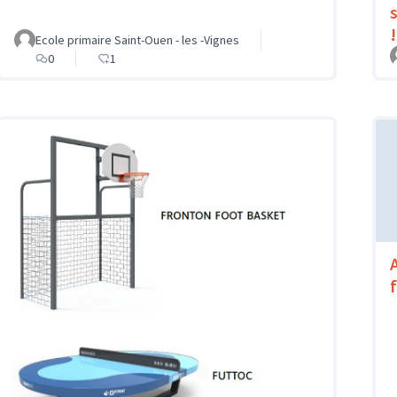
s
!
Ecole primaire Saint-Ouen - les -Vignes
0
1
f