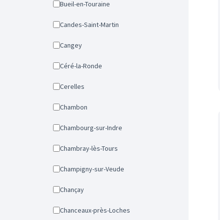
Bueil-en-Touraine
Candes-Saint-Martin
Cangey
Céré-la-Ronde
Cerelles
Chambon
Chambourg-sur-Indre
Chambray-lès-Tours
Champigny-sur-Veude
Chançay
Chanceaux-près-Loches