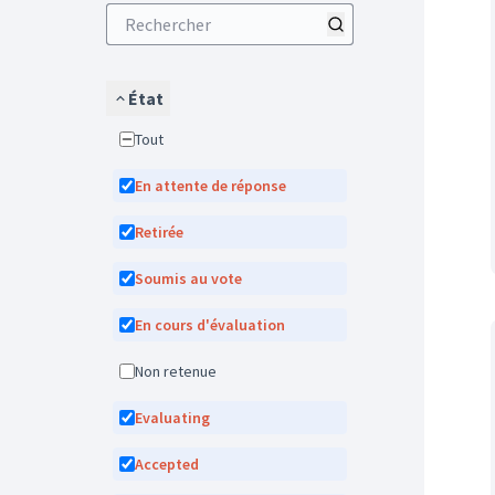
État
Tout
En attente de réponse
Retirée
Soumis au vote
En cours d'évaluation
Non retenue
Evaluating
Accepted