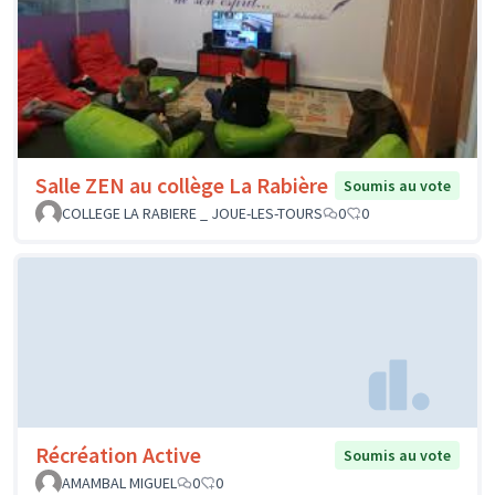
Salle ZEN au collège La Rabière
Soumis au vote
COLLEGE LA RABIERE _ JOUE-LES-TOURS
0
0
Récréation Active
Soumis au vote
AMAMBAL MIGUEL
0
0