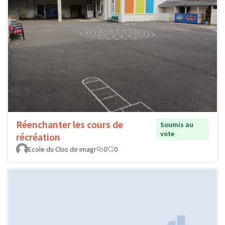
Réenchanter les cours de
Soumis au
vote
récréation
Ecole du Clos de imagr
0
0