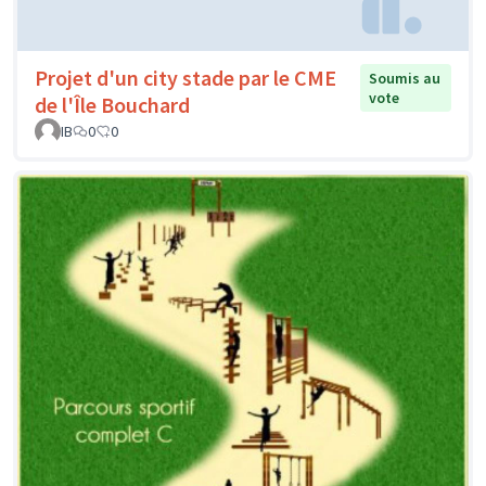
Projet d'un city stade par le CME
Soumis au
vote
de l'Île Bouchard
IB
0
0