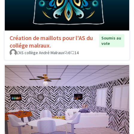
Création de maillots pour l'AS du
Soumis au
vote
collége malraux.
L'AS collège André Malraux
6
14