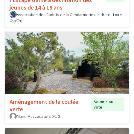
jeunes de 14 à 18 ans
Association des Cadets de la Gendarmerie d'Indre-et-Loire
0
0
Aménagement de la coulée
Soumis au
vote
verte
Marie Mazzocato
0
0