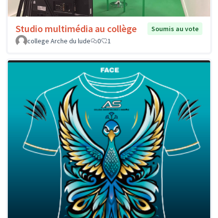
Studio multimédia au collège
Soumis au vote
college Arche du lude
0
1