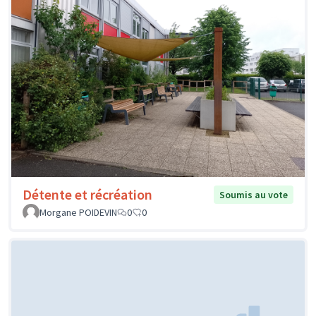
Détente et récréation
Soumis au vote
Morgane POIDEVIN
0
0