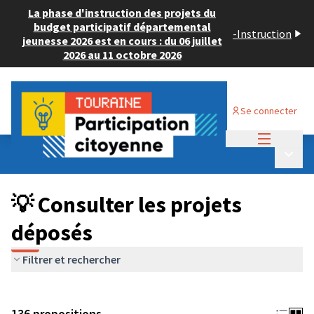
La phase d'instruction des projets du
budget participatif départemental
-
Instruction
jeunesse 2026 est en cours : du 06 juillet
2026 au 11 octobre 2026
Se connecter
Menu princi
Budget Participatif JEUNESSE 2024
/
Menu p
💡 Consulter les projets déposés
💡 Consulter les projets
déposés
Filtrer et rechercher
136 propositions