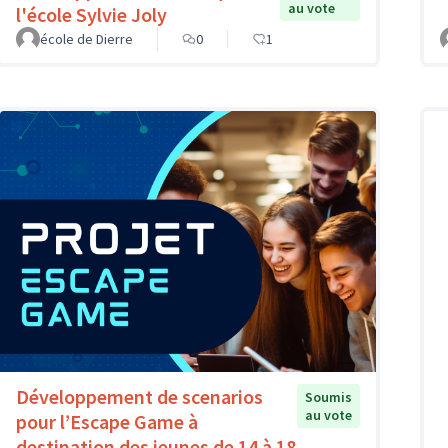
au vote
l'école Sylvie Joly
école de Dierre
0
1
Développement de scenarios
Soumis
au vote
pour l’Escape Game à
destination des jeunes de 14 à 18