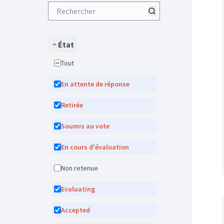
État
Tout
En attente de réponse
Retirée
Soumis au vote
En cours d'évaluation
Non retenue
Evaluating
Accepted