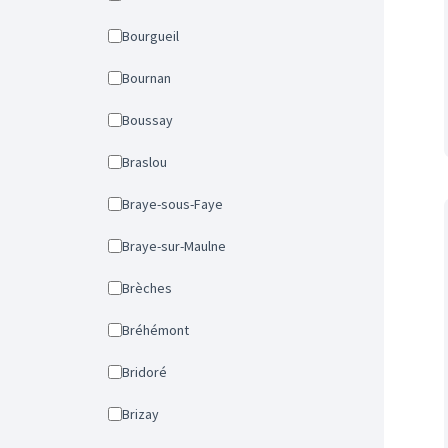
Bourgueil
Bournan
Boussay
Braslou
Braye-sous-Faye
Braye-sur-Maulne
Brèches
Bréhémont
Bridoré
Brizay