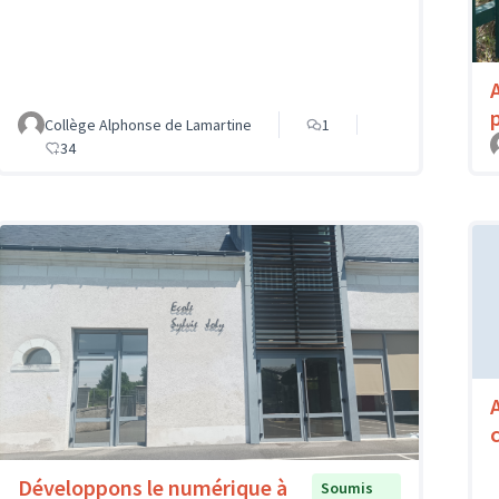
p
Collège Alphonse de Lamartine
1
34
Développons le numérique à
Soumis