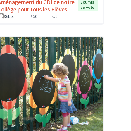
Aménagement du CDI de notre
Soumis
au vote
Collège pour tous les Elèves
Gibelin
0
2