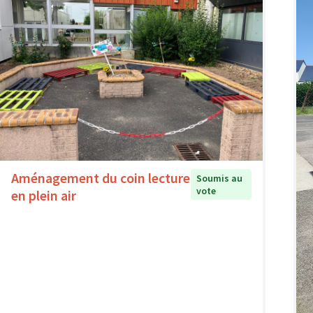
Aménagement du coin lecture
Soumis au
vote
en plein air