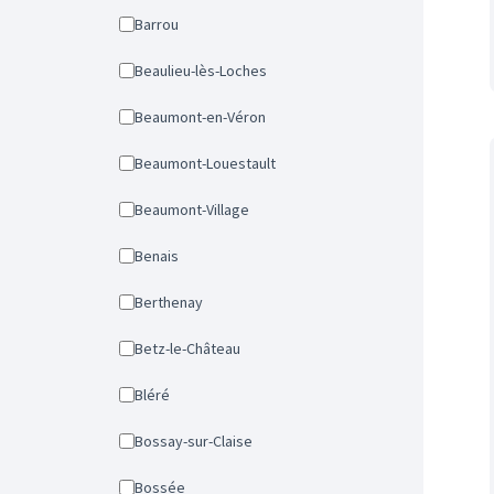
Barrou
Beaulieu-lès-Loches
Beaumont-en-Véron
Beaumont-Louestault
Beaumont-Village
Benais
Berthenay
Betz-le-Château
Bléré
Bossay-sur-Claise
Bossée