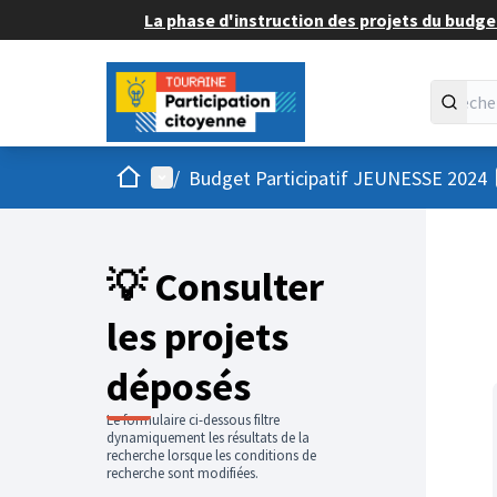
La phase d'instruction des projets du budget
Accueil
Menu principal
/
Budget Participatif JEUNESSE 2024
💡 Consulter
les projets
déposés
Le formulaire ci-dessous filtre
dynamiquement les résultats de la
recherche lorsque les conditions de
recherche sont modifiées.