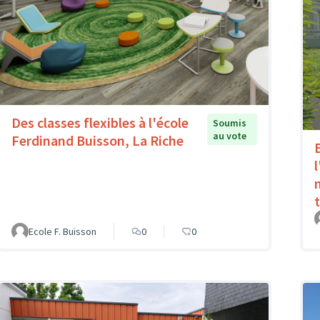
Des classes flexibles à l'école
Soumis
au vote
Ferdinand Buisson, La Riche
l
Ecole F. Buisson
0
0