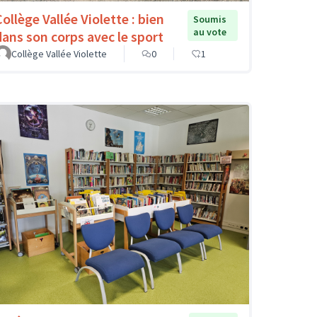
ollège Vallée Violette : bien
Soumis
au vote
dans son corps avec le sport
Collège Vallée Violette
0
1