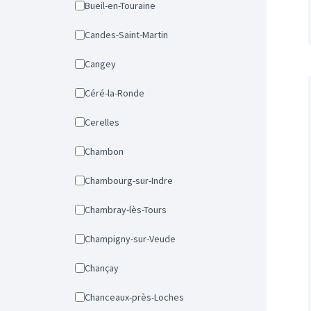
Bueil-en-Touraine
Candes-Saint-Martin
Cangey
Céré-la-Ronde
Cerelles
Chambon
Chambourg-sur-Indre
Chambray-lès-Tours
Champigny-sur-Veude
Chançay
Chanceaux-près-Loches