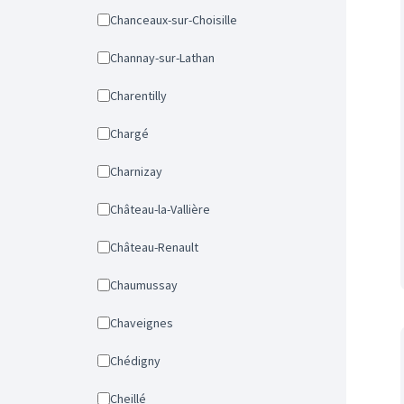
Chanceaux-sur-Choisille
Channay-sur-Lathan
Charentilly
Chargé
Charnizay
Château-la-Vallière
Château-Renault
Chaumussay
Chaveignes
Chédigny
Cheillé