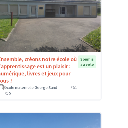
Ensemble, créons notre école où
Soumis
au vote
'apprentissage est un plaisir :
numérique, livres et jeux pour
tous !
école maternelle George Sand
1
0