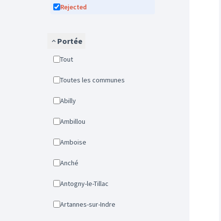
Rejected
Portée
Tout
Toutes les communes
Abilly
Ambillou
Amboise
Anché
Antogny-le-Tillac
Artannes-sur-Indre