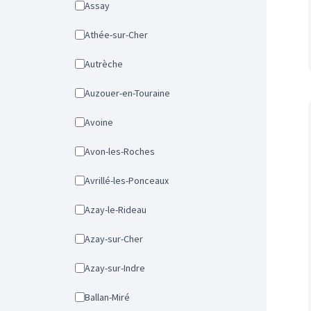
Assay
Athée-sur-Cher
Autrèche
Auzouer-en-Touraine
Avoine
Avon-les-Roches
Avrillé-les-Ponceaux
Azay-le-Rideau
Azay-sur-Cher
Azay-sur-Indre
Ballan-Miré