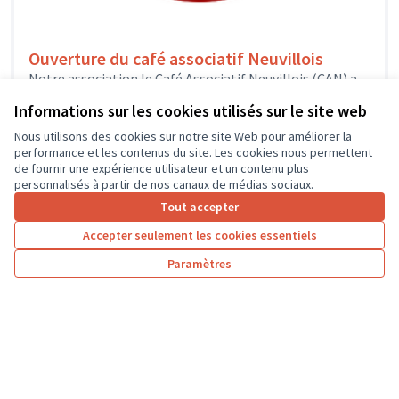
Ouverture du café associatif Neuvillois
Notre association le Café Associatif Neuvillois (CAN) a
été créée en novembre 2023. Notre café est nommé "Le
Informations sur les cookies utilisés sur le site web
Père Colateur"....
Solidarité et développement local
Neuville-sur-Brenne
Nous utilisons des cookies sur notre site Web pour améliorer la
performance et les contenus du site. Les cookies nous permettent
de fournir une expérience utilisateur et un contenu plus
personnalisés à partir de nos canaux de médias sociaux.
Tout accepter
1
2
3
4
Accepter seulement les cookies essentiels
Résultats par page :
25
Paramètres