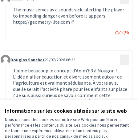
Commentaire 1730
The music serves as a soundtrack, alerting the player
to impending danger even before it appears.
https://geometry-lite.com
(Lien externe)
0
0
Douglas Sanchez
21/07/2026 06:23
…
Commentaire 2126
J'aime beaucoup le concept d'Anim’ô3 à Mougon !
L'idée d'allier éducation et divertissement autour de
l'agriculture est vraiment séduisante. À votre avis,
quelle serait l'activité phare pour les enfants sur place
? Je suis aussi curieux de savoir comment cette
structure pourrait proposer des expériences ludiques
en lien avec
https://fnaffree.io
Informations sur les cookies utilisés sur le site web
(Lien externe)
0
0
Nous utilisons des cookies sur notre site Web pour améliorer la
performance et les contenus du site. Les cookies nous permettent
de fournir une expérience utilisateur et un contenu plus
personnalisés à partir de nos canaux de médias sociaux.