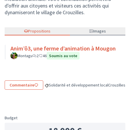
d'offrir aux citoyens et visiteurs ces activités qui
dynamiseront le village de Crouzilles.
Propositions
Images
Anim’ô3, une ferme d’animation à Mougon
Montagu
2
46
Soumis au vote
Commentaire
Solidarité et développement local
Crouzilles
Filtrer les résultats de la catégorie : Solidari
Filtrer les r
Budget