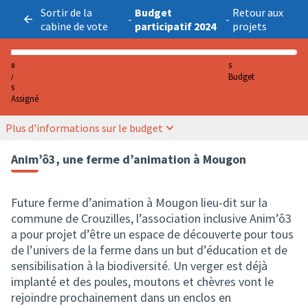
Sortir de la
Budget
Retour aux
-
-
cabine de vote
participatif 2024
projets
0
5
Budget
/
5
Assigné
Plus d'informations sur le budget
Anim’ô3, une ferme d’animation à Mougon
Future ferme d’animation à Mougon lieu-dit sur la
commune de Crouzilles, l’association inclusive Anim’ô3
a pour projet d’être un espace de découverte pour tous
de l’univers de la ferme dans un but d’éducation et de
sensibilisation à la biodiversité. Un verger est déjà
implanté et des poules, moutons et chèvres vont le
rejoindre prochainement dans un enclos en