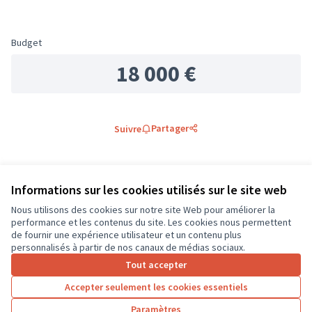
Budget
18 000 €
Partager
Suivre
0 commentaire
Informations sur les cookies utilisés sur le site web
Les plus
Les plus
Nous utilisons des cookies sur notre site Web pour améliorer la
Les mieux notés
Les plus récents
anciens
débattus
performance et les contenus du site. Les cookies nous permettent
de fournir une expérience utilisateur et un contenu plus
personnalisés à partir de nos canaux de médias sociaux.
Connectez-vous
ou
créez un compte
pour ajouter votre
Tout accepter
commentaire.
Accepter seulement les cookies essentiels
Paramètres