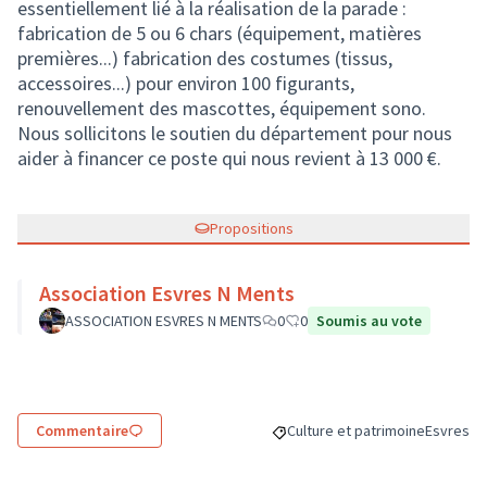
essentiellement lié à la réalisation de la parade :
fabrication de 5 ou 6 chars (équipement, matières
premières...) fabrication des costumes (tissus,
accessoires...) pour environ 100 figurants,
renouvellement des mascottes, équipement sono.
Nous sollicitons le soutien du département pour nous
aider à financer ce poste qui nous revient à 13 000 €.
Propositions
Association Esvres N Ments
ASSOCIATION ESVRES N MENTS
0
0
Soumis au vote
Commentaire
Culture et patrimoine
Esvres
Filtrer les résultats de la caté
Filtrer le