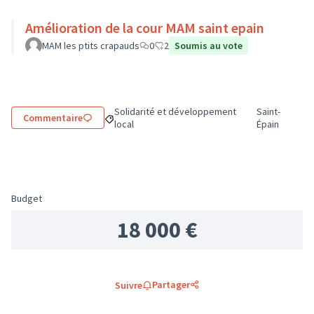
Amélioration de la cour MAM saint epain
MAM les ptits crapauds
0
2
Soumis au vote
Solidarité et développement
Saint-
Commentaire
Filtrer les résultats de la catégorie : Solidarit
Filtrer les ré
local
Épain
Budget
18 000 €
Partager
Suivre