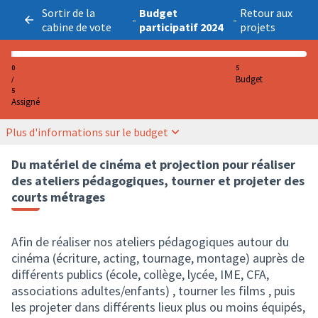
Sortir de la
Budget
Retour aux
-
-
cabine de vote
participatif 2024
projets
0
5
Budget
/
5
Assigné
Plus d'informations sur le budget
Du matériel de cinéma et projection pour réaliser
des ateliers pédagogiques, tourner et projeter des
courts métrages
Afin de réaliser nos ateliers pédagogiques autour du
cinéma (écriture, acting, tournage, montage) auprès de
différents publics (école, collège, lycée, IME, CFA,
associations adultes/enfants) , tourner les films , puis
les projeter dans différents lieux plus ou moins équipés,