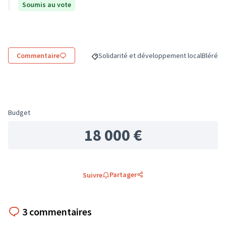
Soumis au vote
Commentaire
Solidarité et développement local
Bléré
Filtrer les résultats de la catégorie : Sol
Filtrer 
Budget
18 000 €
Partager
Suivre
3 commentaires