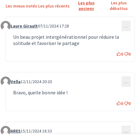
Les plus
Les plus
Les mieux notés
Les plus récents
anciens
débattus
Laure Girault
07/11/2024 17:28
…
Commentaire 1070
Un beau projet intergénérationnel pour réduire la
solitude et favoriser le partage
0
0
Vella
12/11/2024 20:20
…
Commentaire 1148
Bravo, quelle bonne idée !
0
0
ARES
15/11/2024 18:33
…
Commentaire 1203