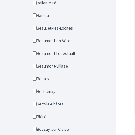
Ballan-Miré
Barrou
Beaulieu-lès-Loches
Beaumont-en-Véron
Beaumont-Louestault
Beaumont-Village
Benais
Berthenay
Betz-le-Château
Bléré
Bossay-sur-Claise