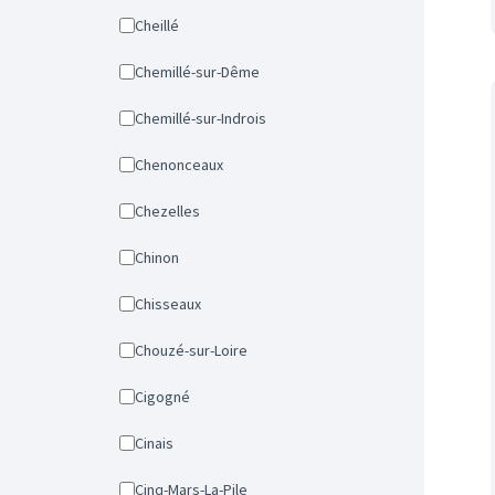
Cheillé
Chemillé-sur-Dême
Chemillé-sur-Indrois
Chenonceaux
Chezelles
Chinon
Chisseaux
Chouzé-sur-Loire
Cigogné
Cinais
Cinq-Mars-La-Pile