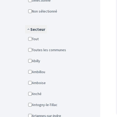
Sélectionné
Non sélectionné
Secteur
Tout
Toutes les communes
Abilly
Ambillou
Amboise
Anché
Antogny-le-Tillac
Artannes-sur-Indre