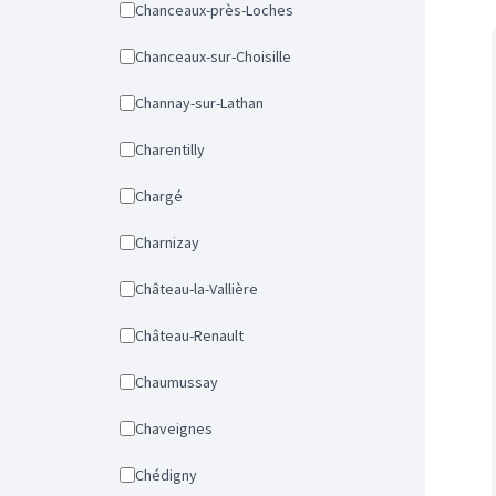
Chanceaux-près-Loches
Chanceaux-sur-Choisille
Channay-sur-Lathan
Charentilly
Chargé
Charnizay
Château-la-Vallière
Château-Renault
Chaumussay
Chaveignes
Chédigny