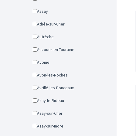
Assay
Athée-sur-Cher
Autrèche
Auzouer-en-Touraine
Avoine
Avon-les-Roches
Avrillé-les-Ponceaux
Azay-le-Rideau
Azay-sur-Cher
Azay-sur-Indre