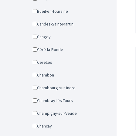
Bueil-en-Touraine
Candes-Saint-Martin
Cangey
Céré-la-Ronde
Cerelles
Chambon
Chambourg-sur-Indre
Chambray-lès-Tours
Champigny-sur-Veude
Chançay