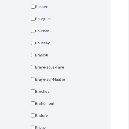
Bossée
Bourgueil
Bournan
Boussay
Braslou
Braye-sous-Faye
Braye-sur-Maulne
Brèches
Bréhémont
Bridoré
Brizay