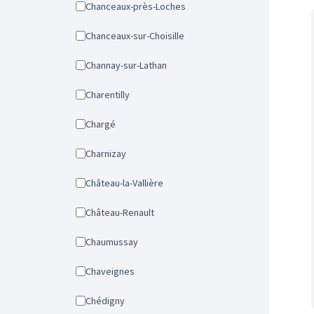
Chanceaux-près-Loches
Chanceaux-sur-Choisille
Channay-sur-Lathan
Charentilly
Chargé
Charnizay
Château-la-Vallière
Château-Renault
Chaumussay
Chaveignes
Chédigny