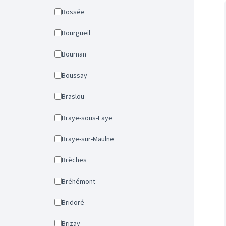
Bossée
Bourgueil
Bournan
Boussay
Braslou
Braye-sous-Faye
Braye-sur-Maulne
Brèches
Bréhémont
Bridoré
Brizay