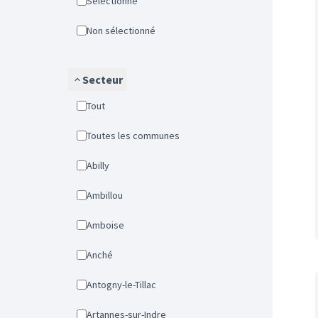
Sélectionné
Non sélectionné
Secteur
Tout
Toutes les communes
Abilly
Ambillou
Amboise
Anché
Antogny-le-Tillac
Artannes-sur-Indre