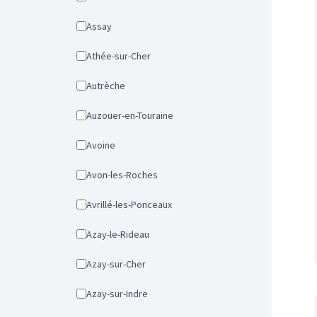
Assay
Athée-sur-Cher
Autrèche
Auzouer-en-Touraine
Avoine
Avon-les-Roches
Avrillé-les-Ponceaux
Azay-le-Rideau
Azay-sur-Cher
Azay-sur-Indre