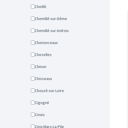
Cheillé
Chemillé-sur-Dême
Chemillé-sur-Indrois
Chenonceaux
Chezelles
Chinon
Chisseaux
Chouzé-sur-Loire
Cigogné
Cinais
Cinq-Mars-La-Pile