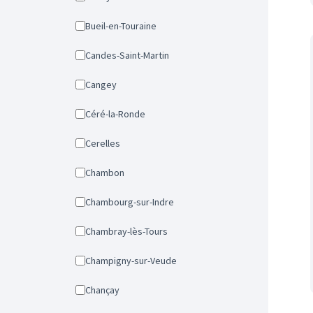
Bueil-en-Touraine
Candes-Saint-Martin
Cangey
Céré-la-Ronde
Cerelles
Chambon
Chambourg-sur-Indre
Chambray-lès-Tours
Champigny-sur-Veude
Chançay