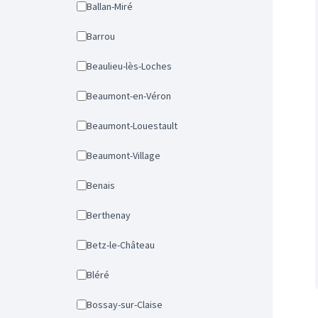
Ballan-Miré
Barrou
Beaulieu-lès-Loches
Beaumont-en-Véron
Beaumont-Louestault
Beaumont-Village
Benais
Berthenay
Betz-le-Château
Bléré
Bossay-sur-Claise