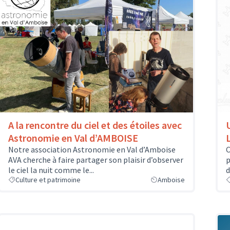
A la rencontre du ciel et des étoiles avec
Astronomie en Val d’AMBOISE
Notre association Astronomie en Val d’Amboise
C
AVA cherche à faire partager son plaisir d’observer
p
le ciel la nuit comme le...
d
Culture et patrimoine
Amboise