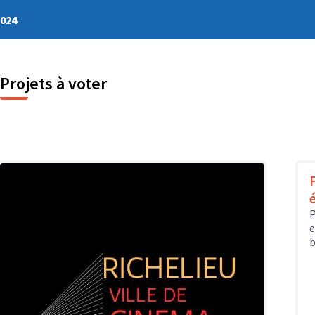
2024
Projets à voter
P
e
b