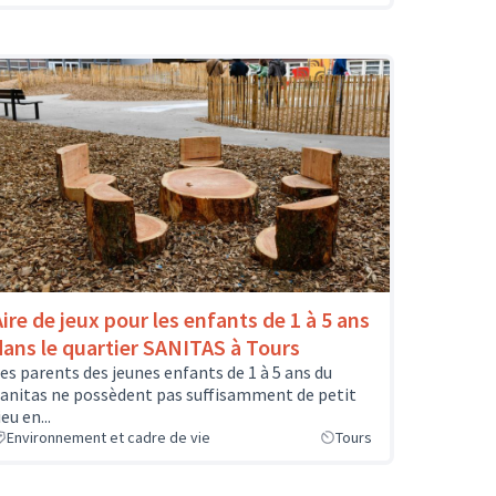
Aire de jeux pour les enfants de 1 à 5 ans
dans le quartier SANITAS à Tours
es parents des jeunes enfants de 1 à 5 ans du
anitas ne possèdent pas suffisamment de petit
ieu en...
Environnement et cadre de vie
Tours