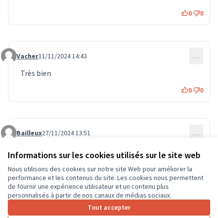
0
0
Vacher
11/11/2024 14:43
…
Commentaire 1128
Très bien
0
0
Bailleux
27/11/2024 13:51
…
Commentaire 1410
Bonne idée
Informations sur les cookies utilisés sur le site web
0
0
Nous utilisons des cookies sur notre site Web pour améliorer la
performance et les contenus du site. Les cookies nous permettent
de fournir une expérience utilisateur et un contenu plus
personnalisés à partir de nos canaux de médias sociaux.
Connectez-vous
ou
créez un compte
pour ajouter votre
Tout accepter
commentaire.