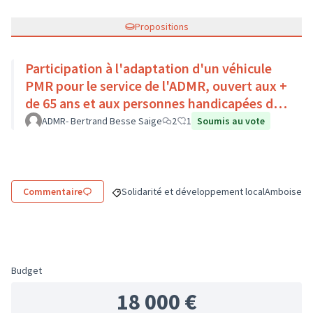
Propositions
Participation à l'adaptation d'un véhicule
PMR pour le service de l'ADMR, ouvert aux +
de 65 ans et aux personnes handicapées du
Pays Loire-Touraine.
ADMR- Bertrand Besse Saige
2
1
Soumis au vote
Commentaire
Solidarité et développement local
Amboise
Filtrer les résultats de la catégorie : Solidar
Filtrer les 
Budget
18 000 €