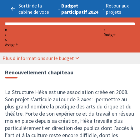
Sortir de la
Budget
Retour aux
-
-
cabine de vote
participatif 2024
projets
0
5
Budget
/
5
Assigné
Plus d'informations sur le budget
Renouvellement chapiteau
La Structure Héka est une association créée en 2008.
Son projet s'articule autour de 3 axes: -permettre au
plus grand nombre la pratique des arts du cirque et du
théâtre. Forte de son expérience et du travail en réseau
mis en place depuis sa création, Héka travaille plus
particulièrement en direction des publics dont l’accès à
l’art et à la culture reste encore difficile, dont les