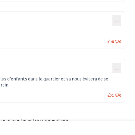
…
0
0
…
plus d'enfants dans le quartier et sa nous évitera de se
rtin.
1
0
e
pour ajouter votre commentaire.