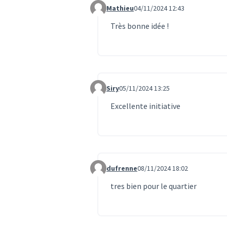
Mathieu
04/11/2024 12:43
Commentaire 976
Très bonne idée !
Siry
05/11/2024 13:25
Commentaire 1001
Excellente initiative
dufrenne
08/11/2024 18:02
Commentaire 1100
tres bien pour le quartier