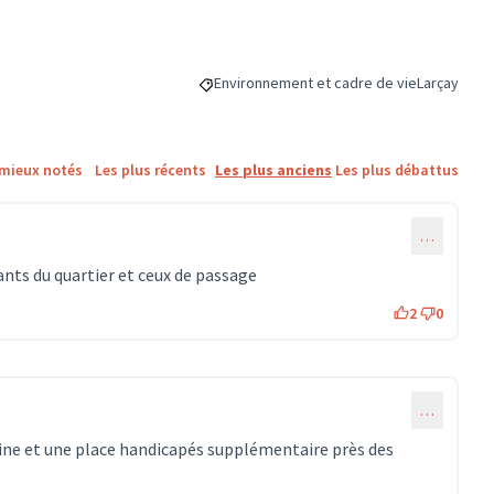
Environnement et cadre de vie
Larçay
Filtrer les résultats de la catégorie : Env
Filtrer les 
 mieux notés
Les plus récents
Les plus anciens
Les plus débattus
…
ants du quartier et ceux de passage
2
0
…
kine et une place handicapés supplémentaire près des