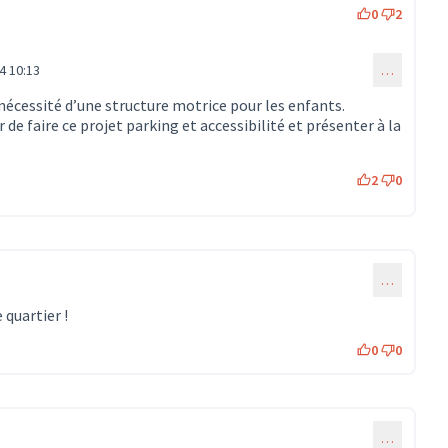
0
2
4 10:13
…
mmentaire 693)
nécessité d’une structure motrice pour les enfants.
de faire ce projet parking et accessibilité et présenter à la
2
0
…
 quartier !
0
0
…