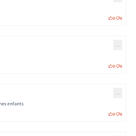
0
0
…
0
0
…
unes enfants
0
0