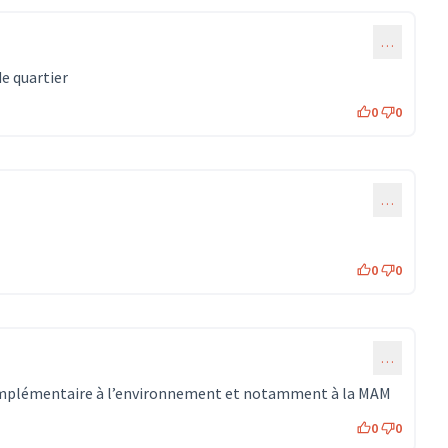
…
de quartier
0
0
…
0
0
…
 complémentaire à l’environnement et notamment à la MAM
0
0