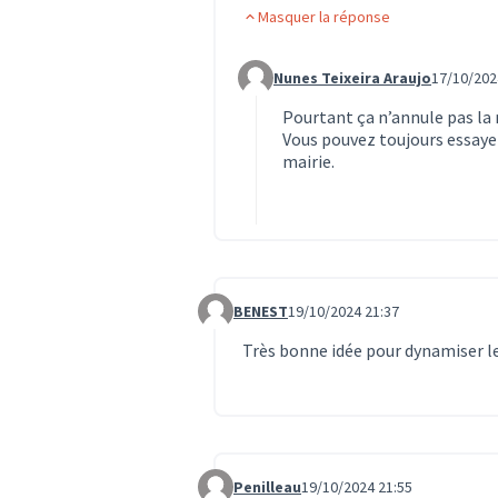
Masquer la réponse
Nunes Teixeira Araujo
17/10/202
Commentaire 694 (réponse au co
Pourtant ça n’annule pas la 
Vous pouvez toujours essayer 
mairie.
BENEST
19/10/2024 21:37
Commentaire 745
Très bonne idée pour dynamiser le
Penilleau
19/10/2024 21:55
Commentaire 746