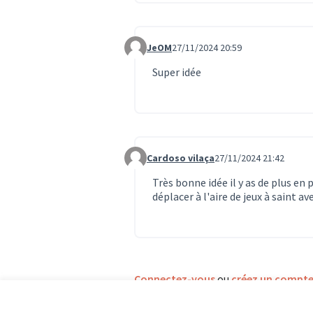
JeOM
27/11/2024 20:59
Commentaire 1422
Super idée
Cardoso vilaça
27/11/2024 21:42
Commentaire 1425
Très bonne idée il y as de plus en 
déplacer à l'aire de jeux à saint ave
Connectez-vous
ou
créez un compt