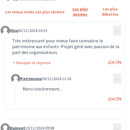
Les plus
Les plus
Les mieux notés
Les plus récents
anciens
débattus
lilou
01/11/2024 10:15
…
Commentaire 939
Très intéressant pour mieux faire connaitre le
patrimoine aux enfants. Projet géré avec passion de la
part des organisateurs.
0
0
Masquer la réponse
Patrimoine
30/11/2024 11:16
…
Commentaire 1482 (réponse au commentaire 939)
Merci sincèrement...
0
0
Dumont
10/11/2024 09:08
…