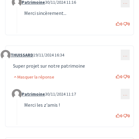
Patrimoine
30/11/2024 11:16
…
Commentaire 1484 (réponse au commentaire 1159)
Merci sincèrement...
0
0
THUISSARD
19/11/2024 16:34
…
Commentaire 1251
Super projet sur notre patrimoine
0
0
Masquer la réponse
Patrimoine
30/11/2024 11:17
…
Commentaire 1485 (réponse au commentaire 1251)
Merci les z'amis !
0
0