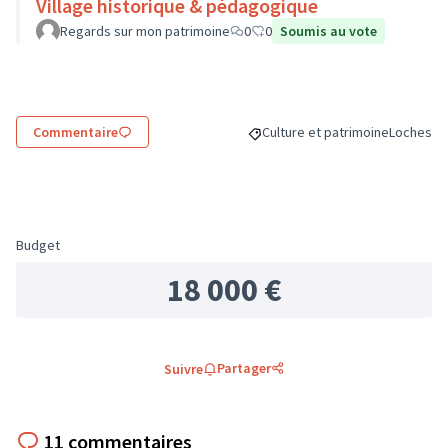
Village historique & pédagogique
Regards sur mon patrimoine
0
0
Soumis au vote
Commentaire
Culture et patrimoine
Loches
Filtrer les résultats de la catég
Filtrer le
Budget
18 000 €
Partager
Suivre
11 commentaires