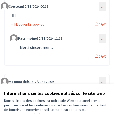
Couteau
30/11/2024 00:18
…
Commentaire 1468
👍🏻
0
0
Masquer la réponse
Patrimoine
30/11/2024 11:18
…
Commentaire 1486 (réponse au commentaire 1468)
Merci sincèrement...
0
0
Monmarché
01/12/2024 20:59
…
Commentaire 1521
Magnifique projet 👍🏼👍🏼👍🏼
Informations sur les cookies utilisés sur le site web
0
0
Nous utilisons des cookies sur notre site Web pour améliorer la
performance et les contenus du site. Les cookies nous permettent
de fournir une expérience utilisateur et un contenu plus