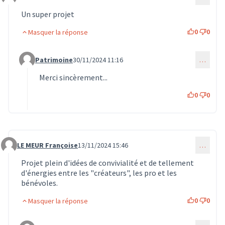
Commentaire 1113
Un super projet
0
0
Masquer la réponse
Patrimoine
30/11/2024 11:16
…
Commentaire 1483 (réponse au commentaire 1113)
Merci sincèrement...
0
0
LE MEUR Françoise
13/11/2024 15:46
…
Commentaire 1159
Projet plein d'idées de convivialité et de tellement
d'énergies entre les "créateurs", les pro et les
bénévoles.
0
0
Masquer la réponse