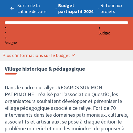
Sortir de la
Budget
Retour aux
-
-
cabine de vote
participatif 2024
projets
0
5
Budget
/
5
Assigné
Plus d'informations sur le budget
Village historique & pédagogique
Dans le cadre du rallye -REGARDS SUR MON
PATRIMOINE - réalisé par l'association QuestiO, les
organisateurs souhaitent développer et pérenniser le
village pédagogique associé à ce rallye. Fort de 70
intervenants dans les domaines patrimoniaux, culturels,
associatifs et artisanaux, se pose à chaque édition le
problème matériel et non des moindres de proposer à