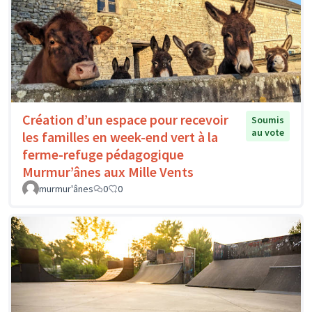
Création d’un espace pour recevoir
Soumis
au vote
les familles en week-end vert à la
ferme-refuge pédagogique
Murmur’ânes aux Mille Vents
murmur'ânes
0
0