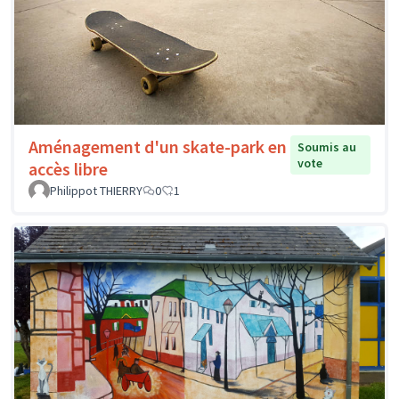
Aménagement d'un skate-park en
Soumis au
vote
accès libre
Philippot THIERRY
0
1