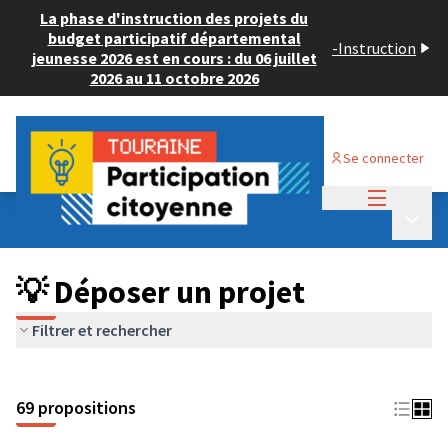
La phase d'instruction des projets du
budget participatif départemental
-
Instruction
jeunesse 2026 est en cours : du 06 juillet
2026 au 11 octobre 2026
Se connecter
Menu princi
Budget Participatif ADULTE 2024
/
Menu p
💡 Déposer un projet
💡 Déposer un projet
Filtrer et rechercher
69 propositions