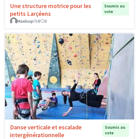
Une structure motrice pour les
Soumis au
vote
petits Larçéens
Maxiloup
0
0
Danse verticale et escalade
Soumis au
vote
intergénérationnelle