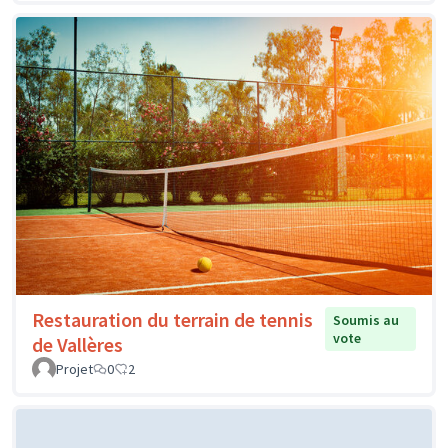
Restauration du terrain de tennis
Soumis au
vote
de Vallères
Projet
0
2