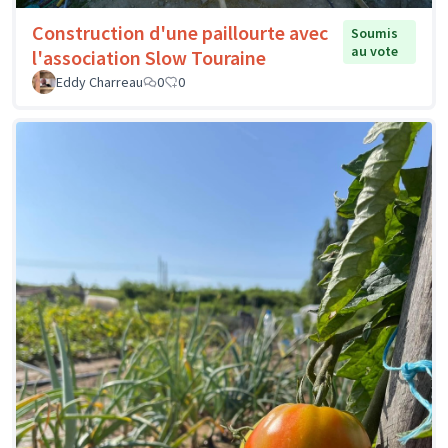
Construction d'une paillourte avec
Soumis
au vote
l'association Slow Touraine
Eddy Charreau
0
0