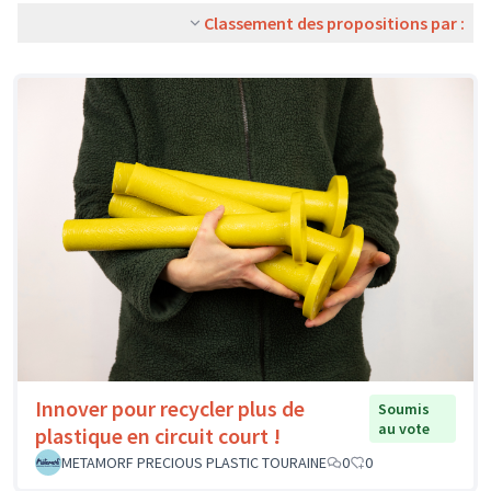
Classement des propositions par :
Innover pour recycler plus de
Soumis
au vote
plastique en circuit court !
METAMORF PRECIOUS PLASTIC TOURAINE
0
0