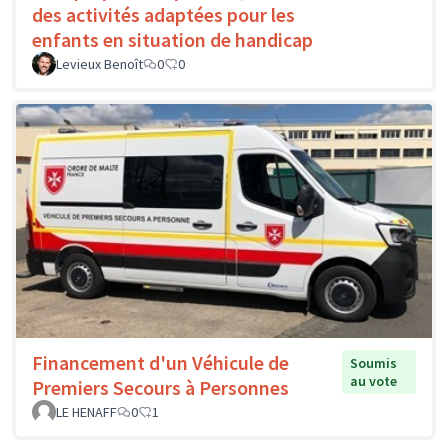
des activités adaptées pour les
enfants en situation de handicap
Levieux Benoît
0
0
Financement d'un Véhicule de
Soumis
au vote
Premiers Secours à Personnes
LE HENAFF
0
1