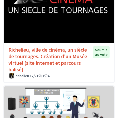
Richelieu, ville de cinéma, un siècle
Soumis
au vote
de tournages. Création d'un Musée
virtuel (site Internet et parcours
balisé)
Richelieu 17/21
3
4