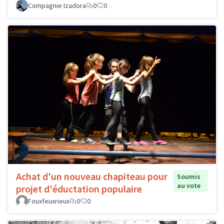
Compagnie Izadora
0
0
Achat d'un nouveau chapiteau pour
Soumis
au vote
projet d'éductation populaire
Fouxfeuxrieux
0
0