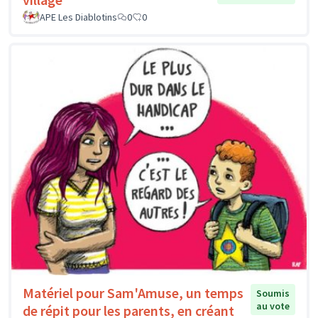
APE Les Diablotins
0
0
Matériel pour Sam'Amuse, un temps
Soumis
au vote
de répit pour les parents, en créant