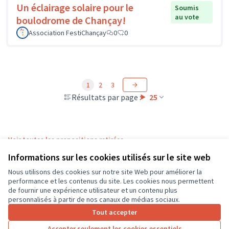
Un éclairage solaire pour le
Soumis
au vote
boulodrome de Chançay!
Association FestiChançay
0
0
1
2
3
Résultats par page :
25
Voir toutes les propositions retirées
Informations sur les cookies utilisés sur le site web
Nous utilisons des cookies sur notre site Web pour améliorer la
Conditions d'utilisation
performance et les contenus du site. Les cookies nous permettent
Paramètres des cookies
de fournir une expérience utilisateur et un contenu plus
CD37 sur X
CD37 sur Facebook
CD37 sur Instagram
CD37 sur YouTube
personnalisés à partir de nos canaux de médias sociaux.
(Lien externe)
(Lien externe)
(Lien externe)
(Lien externe)
Tout accepter
Accepter seulement les cookies essentiels