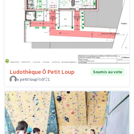
Ludothèque Ô Petit Loup
Soumis au vote
o petit loup
0
1