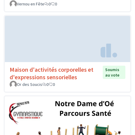
Vernou en Fête
0
0
Maison d'activités corporelles et
Soumis
au vote
d'expressions sensorielles
Or des Soucis
0
0