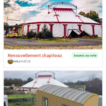
Renouvellement chapiteau
Soumis au vote
Héka
0
0