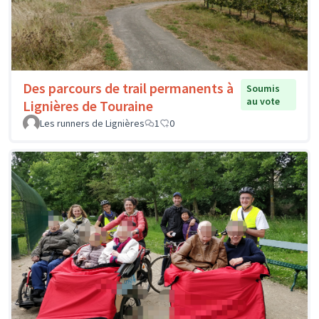
Des parcours de trail permanents à
Soumis
au vote
Lignières de Touraine
Les runners de Lignières
1
0