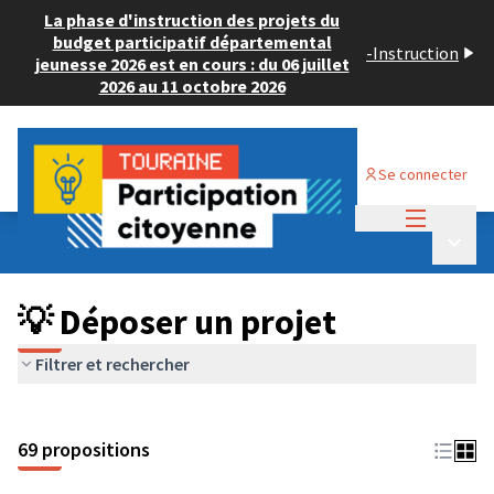
La phase d'instruction des projets du
budget participatif départemental
-
Instruction
jeunesse 2026 est en cours : du 06 juillet
2026 au 11 octobre 2026
Se connecter
Menu princi
Budget Participatif ADULTE 2024
/
Menu p
💡 Déposer un projet
💡 Déposer un projet
Filtrer et rechercher
69 propositions