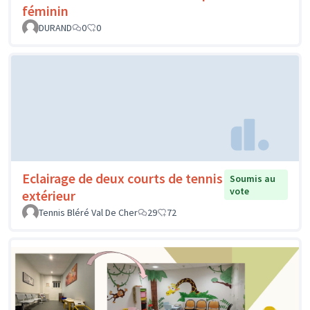
féminin
DURAND
0
0
Eclairage de deux courts de tennis
Soumis au
vote
extérieur
Tennis Bléré Val De Cher
29
72