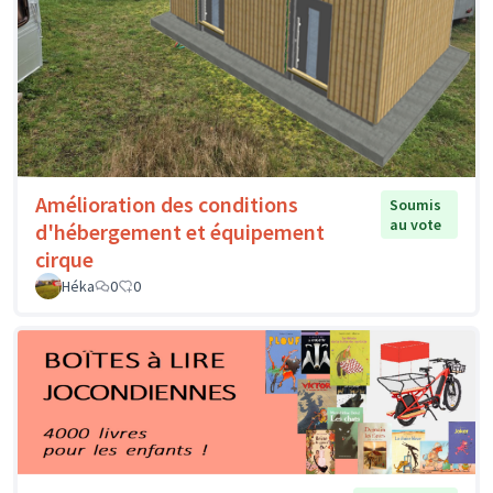
Amélioration des conditions
Soumis
au vote
d'hébergement et équipement
cirque
Héka
0
0