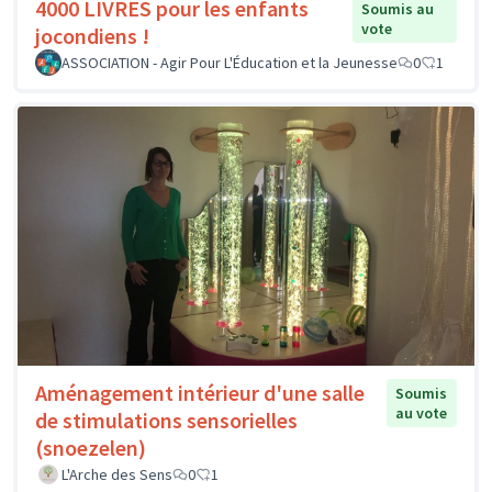
4000 LIVRES pour les enfants
Soumis au
vote
jocondiens !
ASSOCIATION - Agir Pour L'Éducation et la Jeunesse
0
1
Aménagement intérieur d'une salle
Soumis
au vote
de stimulations sensorielles
(snoezelen)
L'Arche des Sens
0
1