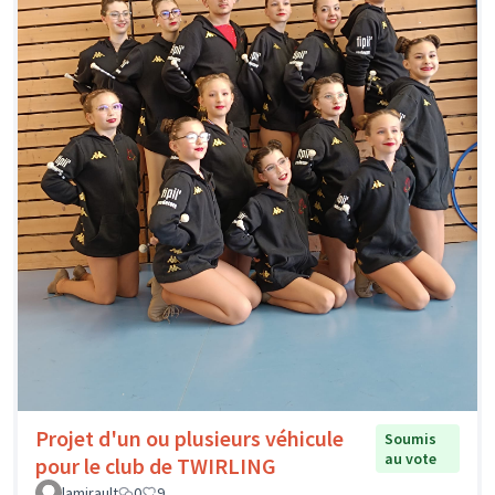
Projet d'un ou plusieurs véhicule
Soumis
au vote
pour le club de TWIRLING
lamirault
0
9