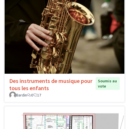
Des instruments de musique pour
Soumis au
vote
tous les enfants
Bardin
0
17