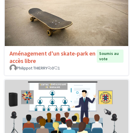
Aménagement d'un skate-park en
Soumis au
vote
accès libre
Philippot THIERRY
0
1